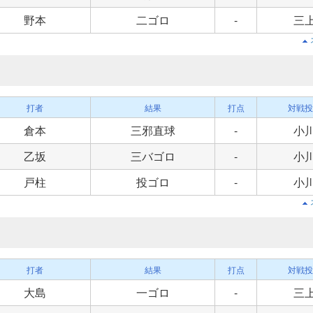
野本
二ゴロ
-
三
打者
結果
打点
対戦投
倉本
三邪直球
-
小
乙坂
三バゴロ
-
小
戸柱
投ゴロ
-
小
打者
結果
打点
対戦投
大島
一ゴロ
-
三