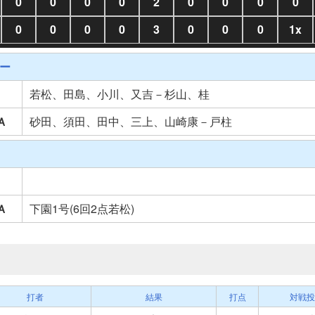
0
0
0
0
2
0
0
0
0
0
0
0
0
3
0
0
0
1x
ー
若松、田島、小川、又吉－杉山、桂
Ａ
砂田、須田、田中、三上、山崎康－戸柱
Ａ
下園1号(6回2点若松)
打者
結果
打点
対戦投