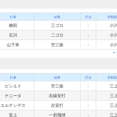
打者
結果
打点
対戦投
柳田
三ゴロ
-
小
石川
二ゴロ
-
小
山下幸
空三振
-
小
打者
結果
打点
対戦投
ビシエド
空三振
-
三
ナニータ
右線安打
-
三
エルナンデス
左安打
-
三
堂上
一邪飛球
-
三