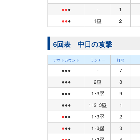
●●
●
-
1
●●
●
1塁
2
6回表 中日の攻撃
アウトカウント
ランナー
打順
●●●
-
7
●●●
2塁
8
●●●
1･3塁
9
●●●
1･2･3塁
1
●
●●
1･3塁
2
●
●●
1･3塁
3
●●
●
1･3塁
4