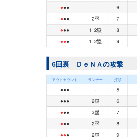
●
●●
-
6
●
●●
2塁
7
●
●●
1･2塁
8
●●
●
1･2塁
9
6回裏 ＤｅＮＡの攻撃
アウトカウント
ランナー
打順
●●●
-
5
●●●
2塁
6
●
●●
3塁
7
●
●●
2塁
8
●●
●
2塁
9