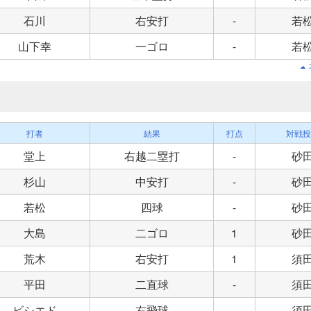
石川
右安打
-
若
山下幸
一ゴロ
-
若
打者
結果
打点
対戦投
堂上
右越二塁打
-
砂
杉山
中安打
-
砂
若松
四球
-
砂
大島
二ゴロ
1
砂
荒木
右安打
1
須
平田
二直球
-
須
ビシエド
右飛球
-
須