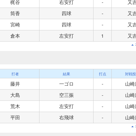
梶谷
右安打
-
又
筒香
四球
-
又
宮崎
四球
-
又
倉本
左安打
1
又
打者
結果
打点
対戦投
藤井
一ゴロ
-
山崎
大島
空三振
-
山崎
荒木
左安打
-
山崎
平田
右飛球
-
山崎