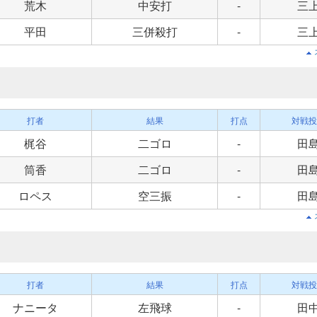
荒木
中安打
-
三
平田
三併殺打
-
三
打者
結果
打点
対戦投
梶谷
二ゴロ
-
田
筒香
二ゴロ
-
田
ロペス
空三振
-
田
打者
結果
打点
対戦投
ナニータ
左飛球
-
田