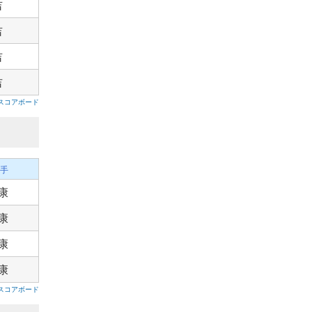
吉
吉
吉
吉
スコアボード
手
康
康
康
康
スコアボード