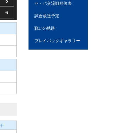
5
セ・パ交流戦順位表
6
試合放送予定
戦いの軌跡
プレイバックギャラリー
手