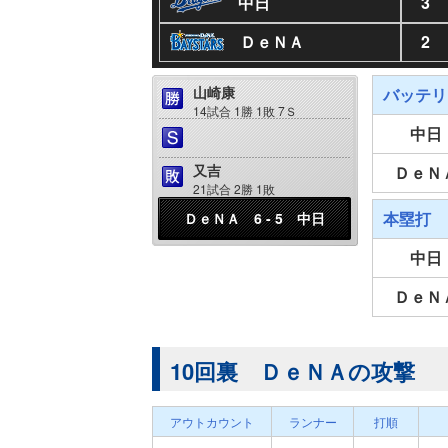
中日
3
ＤｅＮＡ
2
山崎康
バッテリ
14試合 1勝 1敗 7Ｓ
中日
又吉
ＤｅＮ
21試合 2勝 1敗
本塁打
ＤｅＮＡ 6 - 5 中日
中日
ＤｅＮ
10回裏 ＤｅＮＡの攻撃
アウトカウント
ランナー
打順