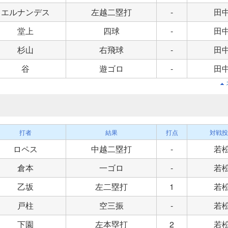
エルナンデス
左越二塁打
-
田
堂上
四球
-
田
杉山
右飛球
-
田
谷
遊ゴロ
-
田
打者
結果
打点
対戦投
ロペス
中越二塁打
-
若
倉本
一ゴロ
-
若
乙坂
左二塁打
1
若
戸柱
空三振
-
若
下園
左本塁打
2
若