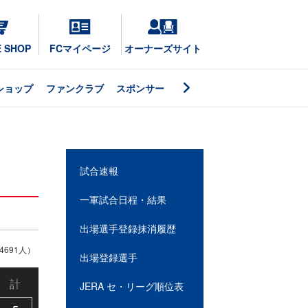
E SHOP
FCマイページ
オーナーズサイト
ショップ
ファンクラブ
スポンサー
試合速報
一軍試合日程・結果
出場選手登録抹消履歴
691人）
出場登録選手
計
JERA セ・リーグ順位表