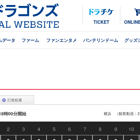
TICKET
ONLIN
ムデータ
ファーム
ファンエンタメ
バンテリンドーム
グッズ
 18時00分開始
横浜 （観客動員：24
2
3
4
5
6
7
8
9
10