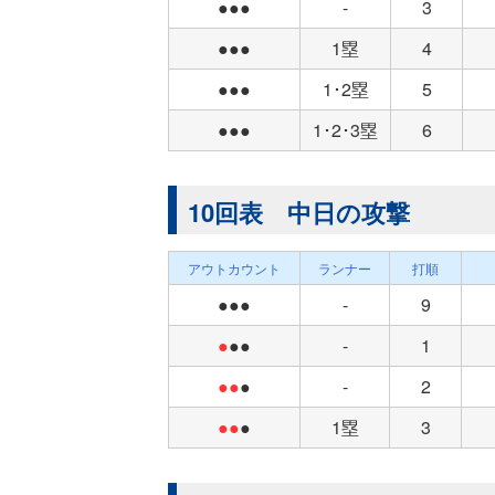
●●●
-
3
●●●
1塁
4
●●●
1･2塁
5
●●●
1･2･3塁
6
10回表 中日の攻撃
アウトカウント
ランナー
打順
●●●
-
9
●
●●
-
1
●●
●
-
2
●●
●
1塁
3