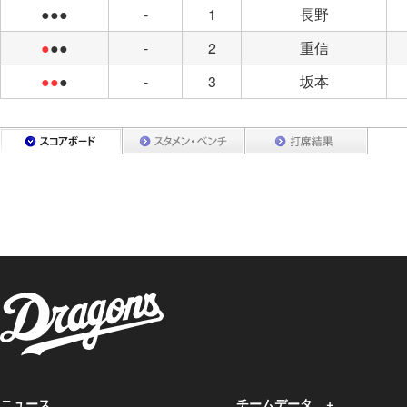
●●●
-
1
長野
●
●●
-
2
重信
●●
●
-
3
坂本
ニュース
チームデータ