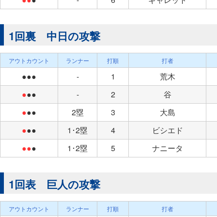
1回裏 中日の攻撃
アウトカウント
ランナー
打順
打者
●●●
-
1
荒木
●
●●
-
2
谷
●
●●
2塁
3
大島
●
●●
1･2塁
4
ビシエド
●●
●
1･2塁
5
ナニータ
1回表 巨人の攻撃
アウトカウント
ランナー
打順
打者