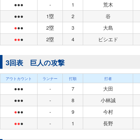
●●●
-
1
荒木
●●●
1塁
2
谷
●
●●
2塁
3
大島
●●
●
2塁
4
ビシエド
3回表 巨人の攻撃
アウトカウント
ランナー
打順
打者
●●●
-
7
大田
●●●
-
8
小林誠
●
●●
-
9
今村
●●
●
-
1
長野