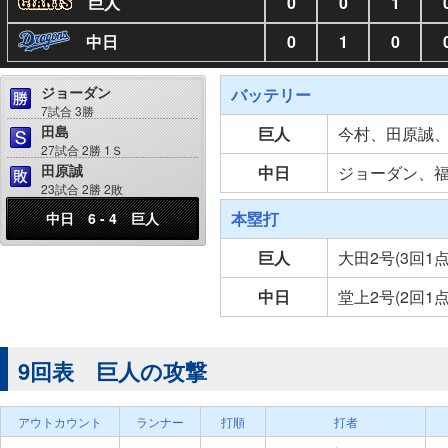
巨人
0
0
1
中日
0
1
0
ジョーダン
バッテリー
7試合 3勝
田島
巨人
今村、田原誠
27試合 2勝 1Ｓ
田原誠
中日
ジョーダン、
23試合 2勝 2敗
本塁打
中日 6 - 4 巨人
巨人
大田2号(3回1
中日
堂上2号(2回1
9回表 巨人の攻撃
アウトカウント
ランナー
打順
打者