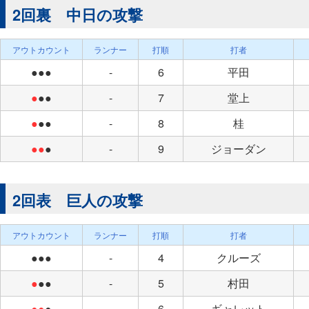
2回裏 中日の攻撃
アウトカウント
ランナー
打順
打者
●●●
-
6
平田
●
●●
-
7
堂上
●
●●
-
8
桂
●●
●
-
9
ジョーダン
2回表 巨人の攻撃
アウトカウント
ランナー
打順
打者
●●●
-
4
クルーズ
●
●●
-
5
村田
●●
●
-
6
ギャレット