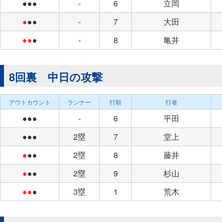
●●●
-
6
立岡
●
●●
-
7
大田
●●
●
-
8
亀井
8回裏 中日の攻撃
アウトカウント
ランナー
打順
打者
●●●
-
6
平田
●●●
2塁
7
堂上
●
●●
2塁
8
藤井
●
●●
2塁
9
杉山
●●
●
3塁
1
荒木