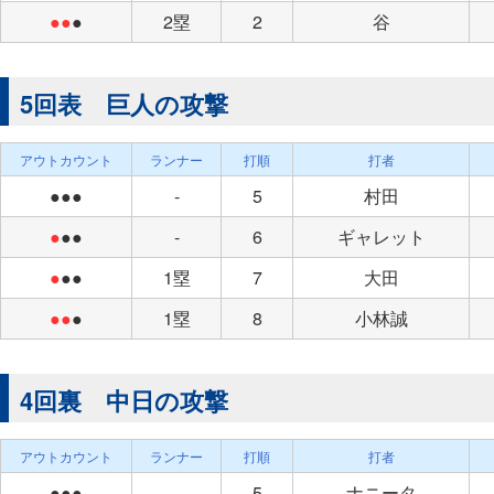
●●
●
2塁
2
谷
5回表 巨人の攻撃
アウトカウント
ランナー
打順
打者
●●●
-
5
村田
●
●●
-
6
ギャレット
●
●●
1塁
7
大田
●●
●
1塁
8
小林誠
4回裏 中日の攻撃
アウトカウント
ランナー
打順
打者
●●●
-
5
ナニータ