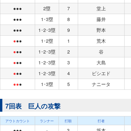
●●●
2塁
7
堂上
●●●
1･3塁
8
藤井
●●●
1･2･3塁
9
野本
●
●●
1･2塁
1
荒木
●
●●
1･2･3塁
2
谷
●
●●
1･2･3塁
3
大島
●
●●
1･2･3塁
4
ビシエド
●●
●
1･3塁
5
ナニータ
7回表 巨人の攻撃
アウトカウント
ランナー
打順
打者
●●●
-
3
坂本