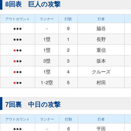
8回表 巨人の攻撃
アウトカウント
ランナー
打順
打者
●●●
-
9
脇谷
●●●
1塁
1
長野
●
●●
1塁
2
重信
●
●●
3塁
3
坂本
●
●●
1塁
4
クルーズ
●
●●
1･2塁
5
村田
7回裏 中日の攻撃
アウトカウント
ランナー
打順
打者
●●●
-
6
平田