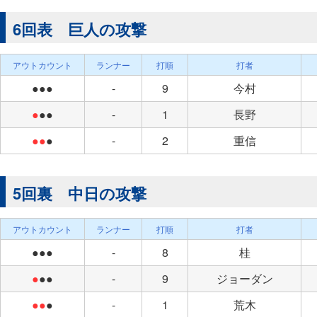
6回表 巨人の攻撃
アウトカウント
ランナー
打順
打者
●●●
-
9
今村
●
●●
-
1
長野
●●
●
-
2
重信
5回裏 中日の攻撃
アウトカウント
ランナー
打順
打者
●●●
-
8
桂
●
●●
-
9
ジョーダン
●●
●
-
1
荒木