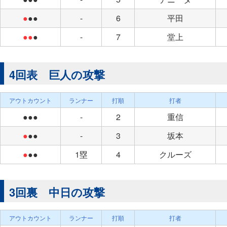
●
●●
-
6
平田
●●
●
-
7
堂上
4回表 巨人の攻撃
アウトカウント
ランナー
打順
打者
●●●
-
2
重信
●
●●
-
3
坂本
●
●●
1塁
4
クルーズ
3回裏 中日の攻撃
アウトカウント
ランナー
打順
打者