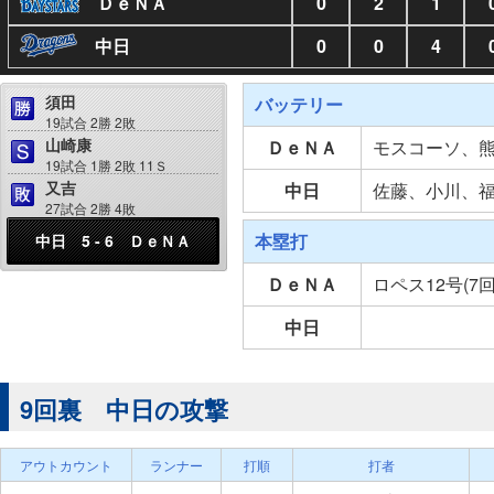
ＤｅＮＡ
0
2
1
中日
0
0
4
須田
バッテリー
19試合 2勝 2敗
山崎康
ＤｅＮＡ
モスコーソ、
19試合 1勝 2敗 11Ｓ
又吉
中日
佐藤、小川、
27試合 2勝 4敗
本塁打
中日 5 - 6 ＤｅＮＡ
ＤｅＮＡ
ロペス12号(7
中日
9回裏 中日の攻撃
アウトカウント
ランナー
打順
打者