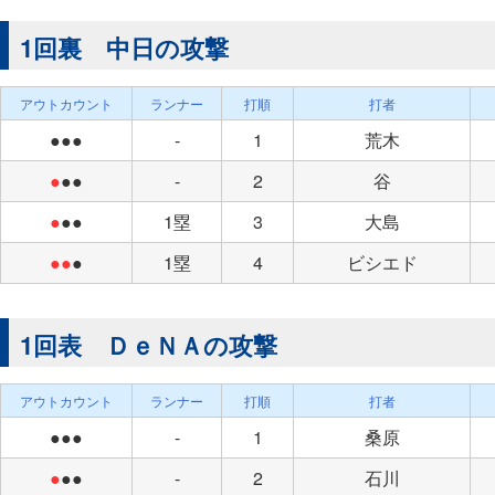
1回裏 中日の攻撃
アウトカウント
ランナー
打順
打者
●●●
-
1
荒木
●
●●
-
2
谷
●
●●
1塁
3
大島
●●
●
1塁
4
ビシエド
1回表 ＤｅＮＡの攻撃
アウトカウント
ランナー
打順
打者
●●●
-
1
桑原
●
●●
-
2
石川