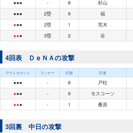
●●●
-
8
杉山
●●●
2塁
9
福
●
●●
2塁
1
荒木
●●
●
3塁
2
谷
4回表 ＤｅＮＡの攻撃
アウトカウント
ランナー
打順
打者
●●●
-
8
戸柱
●
●●
-
9
モスコーソ
●●
●
-
1
桑原
3回裏 中日の攻撃