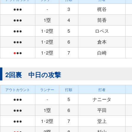
●●●
-
3
梶谷
●●●
1塁
4
筒香
●●●
1･2塁
5
ロペス
●●●
1･2塁
6
倉本
●
●●
1･2塁
7
白崎
2回裏 中日の攻撃
アウトカウント
ランナー
打順
打者
●●●
-
5
ナニータ
●●●
1塁
6
平田
●●●
1･2塁
7
堂上
●●
●
3塁
8
杉山