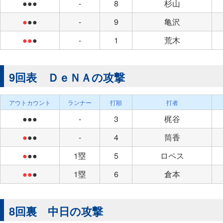
●●●
-
8
杉山
●
●●
-
9
亀沢
●●
●
-
1
荒木
9回表 ＤｅＮＡの攻撃
アウトカウント
ランナー
打順
打者
●●●
-
3
梶谷
●
●●
-
4
筒香
●
●●
1塁
5
ロペス
●●
●
1塁
6
倉本
8回裏 中日の攻撃