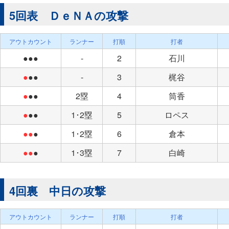
5回表 ＤｅＮＡの攻撃
アウトカウント
ランナー
打順
打者
●●●
-
2
石川
●
●●
-
3
梶谷
●
●●
2塁
4
筒香
●
●●
1･2塁
5
ロペス
●●
●
1･2塁
6
倉本
●●
●
1･3塁
7
白崎
4回裏 中日の攻撃
アウトカウント
ランナー
打順
打者