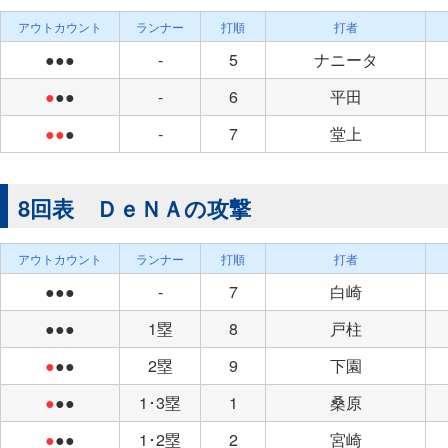
アウトカウント
ランナー
打順
打者
●●●
-
5
ナニータ
●
●●
-
6
平田
●●
●
-
7
堂上
8回表 ＤｅＮＡの攻撃
アウトカウント
ランナー
打順
打者
●●●
-
7
白崎
●●●
1塁
8
戸柱
●
●●
2塁
9
下園
●
●●
1･3塁
1
桑原
●
●●
1･2塁
2
宮崎