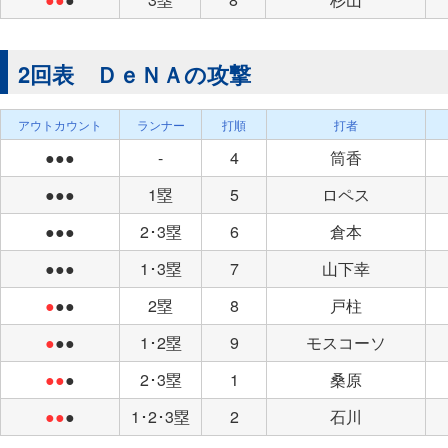
2回表 ＤｅＮＡの攻撃
アウトカウント
ランナー
打順
打者
●●●
-
4
筒香
●●●
1塁
5
ロペス
●●●
2･3塁
6
倉本
●●●
1･3塁
7
山下幸
●
●●
2塁
8
戸柱
●
●●
1･2塁
9
モスコーソ
●●
●
2･3塁
1
桑原
●●
●
1･2･3塁
2
石川