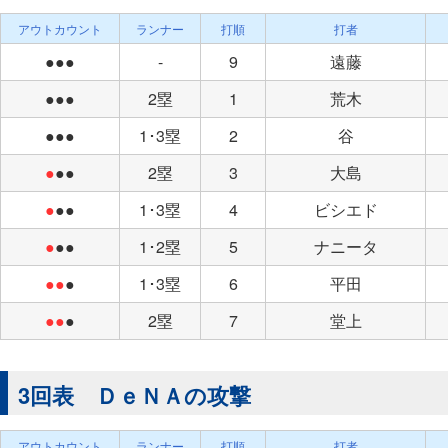
アウトカウント
ランナー
打順
打者
●●●
-
9
遠藤
●●●
2塁
1
荒木
●●●
1･3塁
2
谷
●
●●
2塁
3
大島
●
●●
1･3塁
4
ビシエド
●
●●
1･2塁
5
ナニータ
●●
●
1･3塁
6
平田
●●
●
2塁
7
堂上
3回表 ＤｅＮＡの攻撃
アウトカウント
ランナー
打順
打者