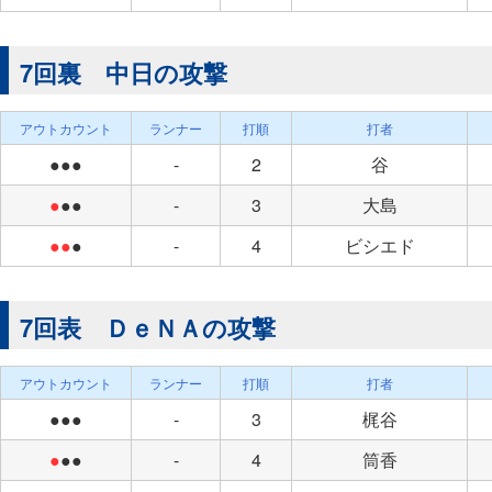
7回裏 中日の攻撃
アウトカウント
ランナー
打順
打者
●●●
-
2
谷
●
●●
-
3
大島
●●
●
-
4
ビシエド
7回表 ＤｅＮＡの攻撃
アウトカウント
ランナー
打順
打者
●●●
-
3
梶谷
●
●●
-
4
筒香