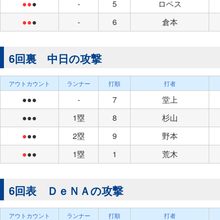
●●
●
-
5
ロペス
●●
●
-
6
倉本
6回裏 中日の攻撃
アウトカウント
ランナー
打順
打者
●●●
-
7
堂上
●●●
1塁
8
杉山
●
●●
2塁
9
野本
●
●●
1塁
1
荒木
6回表 ＤｅＮＡの攻撃
アウトカウント
ランナー
打順
打者