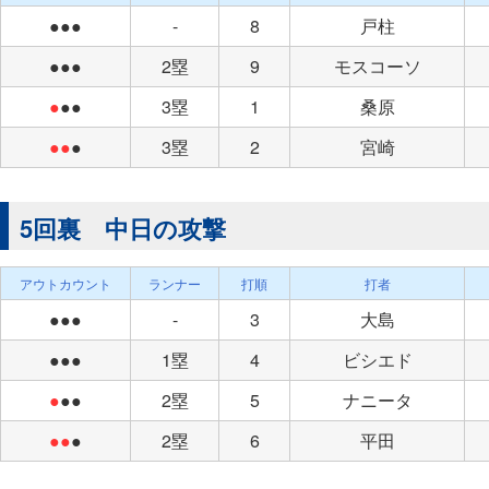
●●●
-
8
戸柱
●●●
2塁
9
モスコーソ
●
●●
3塁
1
桑原
●●
●
3塁
2
宮崎
5回裏 中日の攻撃
アウトカウント
ランナー
打順
打者
●●●
-
3
大島
●●●
1塁
4
ビシエド
●
●●
2塁
5
ナニータ
●●
●
2塁
6
平田