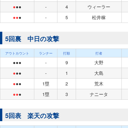
●
●●
-
4
ウィーラー
●●
●
-
5
松井稼
5回裏 中日の攻撃
アウトカウント
ランナー
打順
打者
●●●
-
9
大野
●
●●
-
1
大島
●
●●
1塁
2
荒木
●●
●
1塁
3
ナニータ
5回表 楽天の攻撃