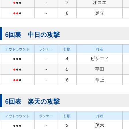
●
●●
-
7
オコエ
●●
●
-
8
足立
6回裏 中日の攻撃
アウトカウント
ランナー
打順
打者
●●●
-
4
ビシエド
●
●●
-
5
平田
●●
●
-
6
堂上
6回表 楽天の攻撃
アウトカウント
ランナー
打順
打者
●●●
-
3
茂木