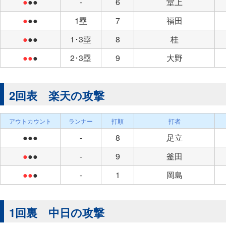
●
●●
-
6
堂上
●
●●
1塁
7
福田
●
●●
1･3塁
8
桂
●●
●
2･3塁
9
大野
2回表 楽天の攻撃
アウトカウント
ランナー
打順
打者
●●●
-
8
足立
●
●●
-
9
釜田
●●
●
-
1
岡島
1回裏 中日の攻撃