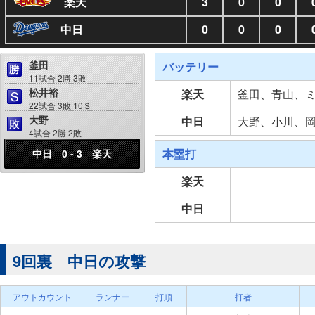
楽天
3
0
0
中日
0
0
0
釜田
バッテリー
11試合 2勝 3敗
松井裕
楽天
釜田、青山、
22試合 3敗 10Ｓ
大野
中日
大野、小川、
4試合 2勝 2敗
本塁打
中日 0 - 3 楽天
楽天
中日
9回裏 中日の攻撃
アウトカウント
ランナー
打順
打者