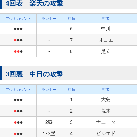
4回表 楽天の攻撃
アウトカウント
ランナー
打順
打者
●●●
-
6
中川
●
●●
-
7
オコエ
●●
●
-
8
足立
3回裏 中日の攻撃
アウトカウント
ランナー
打順
打者
●●●
-
1
大島
●
●●
-
2
荒木
●
●●
2塁
3
ナニータ
●
●●
1･3塁
4
ビシエド