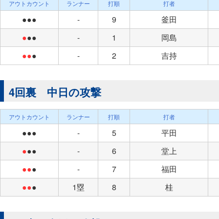
アウトカウント
ランナー
打順
打者
●●●
-
9
釜田
●
●●
-
1
岡島
●●
●
-
2
吉持
4回裏 中日の攻撃
アウトカウント
ランナー
打順
打者
●●●
-
5
平田
●
●●
-
6
堂上
●●
●
-
7
福田
●●
●
1塁
8
桂