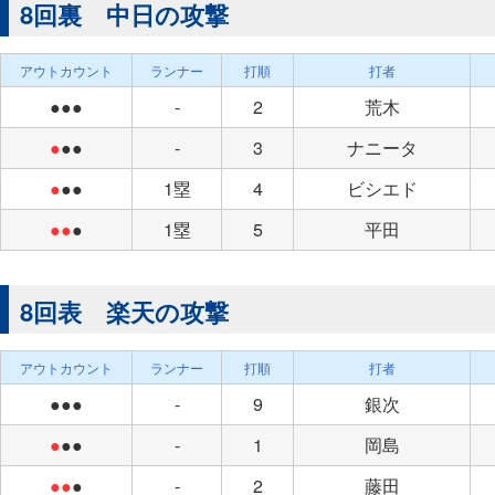
8回裏 中日の攻撃
アウトカウント
ランナー
打順
打者
●●●
-
2
荒木
●
●●
-
3
ナニータ
●
●●
1塁
4
ビシエド
●●
●
1塁
5
平田
8回表 楽天の攻撃
アウトカウント
ランナー
打順
打者
●●●
-
9
銀次
●
●●
-
1
岡島
●●
●
-
2
藤田