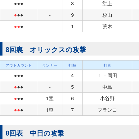
●●●
-
8
堂上
●
●●
-
9
杉山
●●
●
-
1
荒木
8回裏 オリックスの攻撃
アウトカウント
ランナー
打順
打者
●●●
-
4
Ｔ－岡田
●
●●
-
5
中島
●
●●
1塁
6
小谷野
●●
●
1塁
7
ブランコ
8回表 中日の攻撃