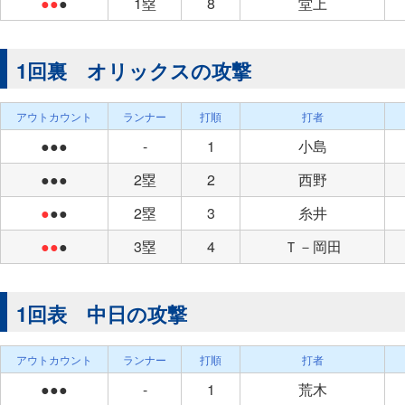
●●
●
1塁
8
堂上
1回裏 オリックスの攻撃
アウトカウント
ランナー
打順
打者
●●●
-
1
小島
●●●
2塁
2
西野
●
●●
2塁
3
糸井
●●
●
3塁
4
Ｔ－岡田
1回表 中日の攻撃
アウトカウント
ランナー
打順
打者
●●●
-
1
荒木