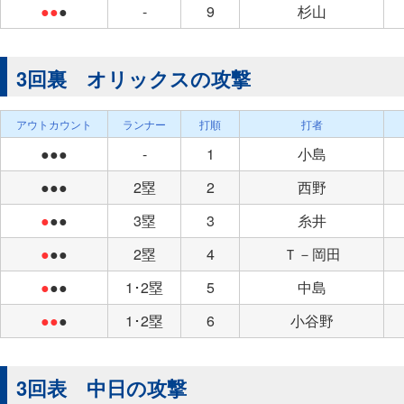
●●
●
-
9
杉山
3回裏 オリックスの攻撃
アウトカウント
ランナー
打順
打者
●●●
-
1
小島
●●●
2塁
2
西野
●
●●
3塁
3
糸井
●
●●
2塁
4
Ｔ－岡田
●
●●
1･2塁
5
中島
●●
●
1･2塁
6
小谷野
3回表 中日の攻撃