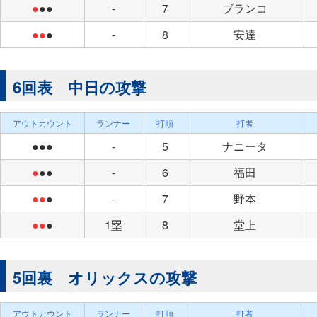
●
●●
-
7
ブランコ
●●
●
-
8
安達
6回表 中日の攻撃
アウトカウント
ランナー
打順
打者
●●●
-
5
ナニータ
●
●●
-
6
福田
●●
●
-
7
野本
●●
●
1塁
8
堂上
5回裏 オリックスの攻撃
アウトカウント
ランナー
打順
打者