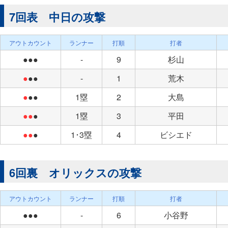
7回表 中日の攻撃
アウトカウント
ランナー
打順
打者
●●●
-
9
杉山
●
●●
-
1
荒木
●
●●
1塁
2
大島
●●
●
1塁
3
平田
●●
●
1･3塁
4
ビシエド
6回裏 オリックスの攻撃
アウトカウント
ランナー
打順
打者
●●●
-
6
小谷野