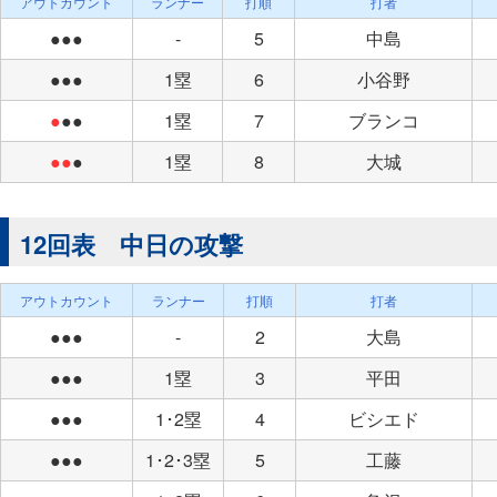
アウトカウント
ランナー
打順
打者
●●●
-
5
中島
●●●
1塁
6
小谷野
●
●●
1塁
7
ブランコ
●●
●
1塁
8
大城
12回表 中日の攻撃
アウトカウント
ランナー
打順
打者
●●●
-
2
大島
●●●
1塁
3
平田
●●●
1･2塁
4
ビシエド
●●●
1･2･3塁
5
工藤