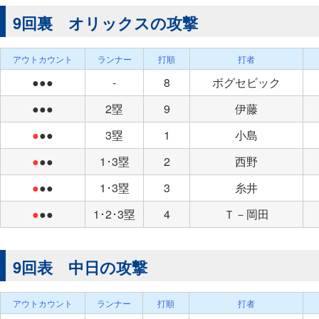
9回裏 オリックスの攻撃
アウトカウント
ランナー
打順
打者
●●●
-
8
ボグセビック
●●●
2塁
9
伊藤
●
●●
3塁
1
小島
●
●●
1･3塁
2
西野
●
●●
1･3塁
3
糸井
●
●●
1･2･3塁
4
Ｔ－岡田
9回表 中日の攻撃
アウトカウント
ランナー
打順
打者