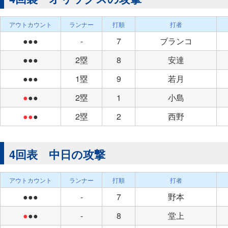
アウトカウント
ランナー
打順
打者
●●●
-
7
ブランコ
●●●
2塁
8
安達
●●●
1塁
9
若月
●
●●
2塁
1
小島
●●
●
2塁
2
西野
4回表 中日の攻撃
アウトカウント
ランナー
打順
打者
●●●
-
7
野本
●
●●
-
8
堂上