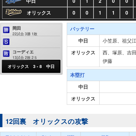
中日
0
1
2
0
0
オリックス
0
0
1
1
0
岡田
バッテリー
22試合 3勝 1敗
中日
小笠原、祖父
コーディエ
オリックス
西、塚原、吉
13試合 2敗 2Ｓ
伊藤
オリックス 3 - 8 中日
本塁打
中日
オリックス
12回裏 オリックスの攻撃