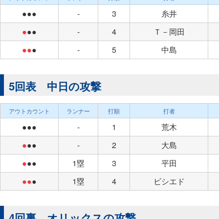
●●●
-
3
糸井
●
●●
-
4
Ｔ－岡田
●●
●
-
5
中島
5回表 中日の攻撃
アウトカウント
ランナー
打順
打者
●●●
-
1
荒木
●
●●
-
2
大島
●
●●
1塁
3
平田
●●
●
1塁
4
ビシエド
4回裏 オリックスの攻撃