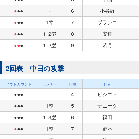
●
●●
-
6
小谷野
●
●●
1塁
7
ブランコ
●
●●
1･2塁
8
安達
●●
●
1･2塁
9
若月
2回表 中日の攻撃
アウトカウント
ランナー
打順
打者
●●●
-
4
ビシエド
●●●
1塁
5
ナニータ
●●●
1･3塁
6
福田
●
●●
1塁
7
野本