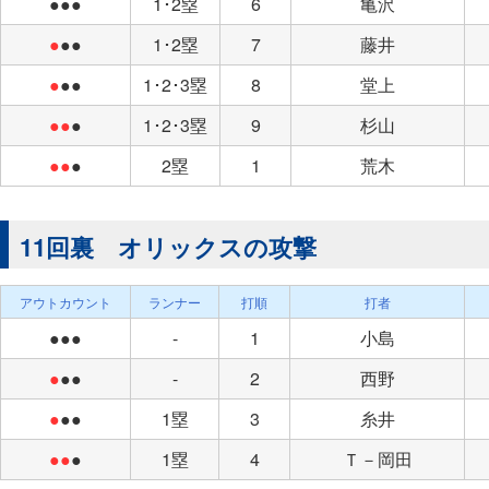
●●●
1･2塁
6
亀沢
●
●●
1･2塁
7
藤井
●
●●
1･2･3塁
8
堂上
●●
●
1･2･3塁
9
杉山
●●
●
2塁
1
荒木
11回裏 オリックスの攻撃
アウトカウント
ランナー
打順
打者
●●●
-
1
小島
●
●●
-
2
西野
●
●●
1塁
3
糸井
●●
●
1塁
4
Ｔ－岡田