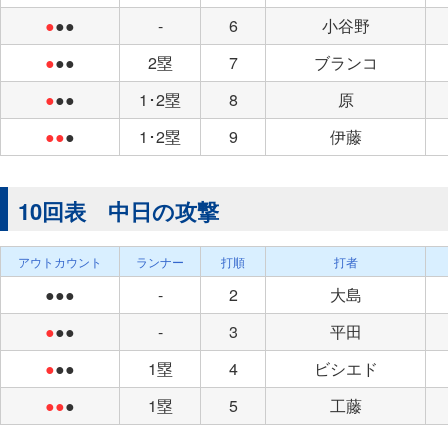
●
●●
-
6
小谷野
●
●●
2塁
7
ブランコ
●
●●
1･2塁
8
原
●●
●
1･2塁
9
伊藤
10回表 中日の攻撃
アウトカウント
ランナー
打順
打者
●●●
-
2
大島
●
●●
-
3
平田
●
●●
1塁
4
ビシエド
●●
●
1塁
5
工藤