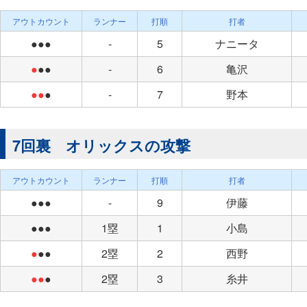
アウトカウント
ランナー
打順
打者
●●●
-
5
ナニータ
●
●●
-
6
亀沢
●●
●
-
7
野本
7回裏 オリックスの攻撃
アウトカウント
ランナー
打順
打者
●●●
-
9
伊藤
●●●
1塁
1
小島
●
●●
2塁
2
西野
●●
●
2塁
3
糸井