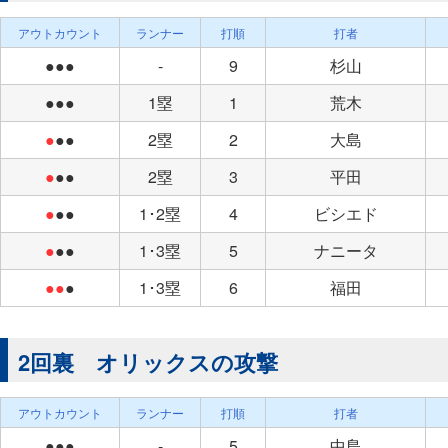
アウトカウント
ランナー
打順
打者
●●●
-
9
杉山
●●●
1塁
1
荒木
●
●●
2塁
2
大島
●
●●
2塁
3
平田
●
●●
1･2塁
4
ビシエド
●
●●
1･3塁
5
ナニータ
●●
●
1･3塁
6
福田
2回裏 オリックスの攻撃
アウトカウント
ランナー
打順
打者
●●●
-
5
中島