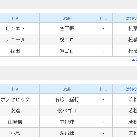
打者
結果
打点
対戦投
ビシエド
空三振
-
松
ナニータ
投ゴロ
-
松
福田
遊ゴロ
-
松
打者
結果
打点
対戦投
ボグセビック
右線二塁打
-
若
安達
投バゴロ
-
若
山崎勝
中飛球
-
若
小島
左飛球
-
若