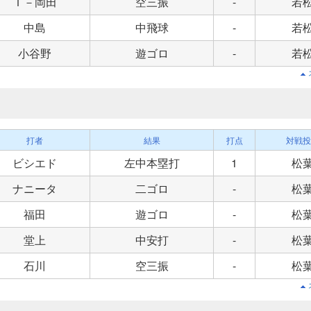
Ｔ－岡田
空三振
-
若
中島
中飛球
-
若
小谷野
遊ゴロ
-
若
打者
結果
打点
対戦投
ビシエド
左中本塁打
1
松
ナニータ
二ゴロ
-
松
福田
遊ゴロ
-
松
堂上
中安打
-
松
石川
空三振
-
松