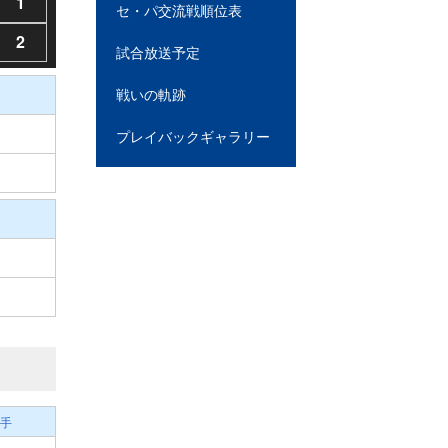
1
セ・パ交流戦順位表
2
試合放送予定
戦いの軌跡
プレイバックギャラリー
手