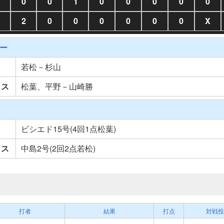
0
0
1
0
0
0
0
0
2
0
0
0
0
0
0
X
ー
若松－杉山
クス
松葉、平野－山崎勝
ビシエド15号(4回1点松葉)
クス
中島2号(2回2点若松)
打者
結果
打点
対戦投