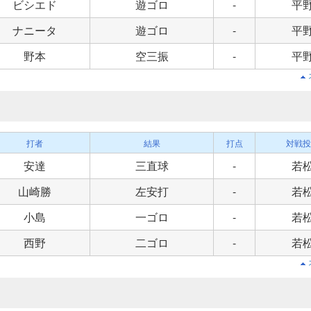
ビシエド
遊ゴロ
-
平
ナニータ
遊ゴロ
-
平
野本
空三振
-
平
打者
結果
打点
対戦投
安達
三直球
-
若
山崎勝
左安打
-
若
小島
一ゴロ
-
若
西野
二ゴロ
-
若