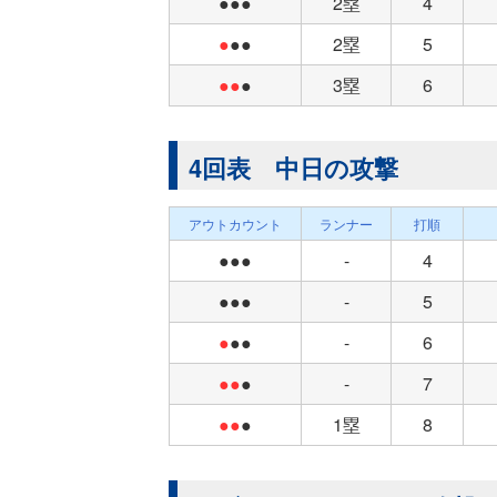
●●●
2塁
4
●
●●
2塁
5
●●
●
3塁
6
4回表 中日の攻撃
アウトカウント
ランナー
打順
●●●
-
4
●●●
-
5
●
●●
-
6
●●
●
-
7
●●
●
1塁
8