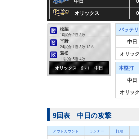
中日
0
オリックス
0
松葉
バッテリ
10試合 2勝 2敗
平野
中日
24試合 1勝 3敗 12Ｓ
若松
オリッ
11試合 5勝 4敗
本塁打
オリックス 2 - 1 中日
中日
オリッ
9回表 中日の攻撃
アウトカウント
ランナー
打順