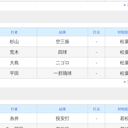
打者
結果
打点
対戦投
杉山
空三振
-
松
荒木
四球
-
松
大島
二ゴロ
-
松
平田
一邪飛球
-
松
打者
結果
打点
対戦投
糸井
投安打
-
若