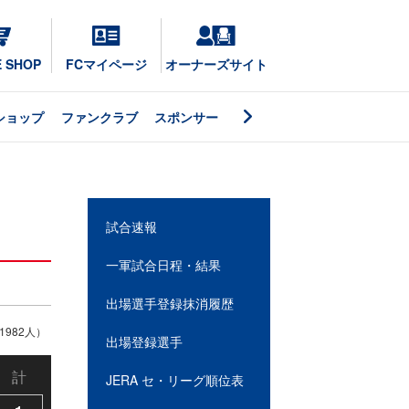
E SHOP
FCマイページ
オーナーズサイト
ショップ
ファンクラブ
スポンサー
試合速報
一軍試合日程・結果
出場選手登録抹消履歴
982人）
出場登録選手
計
JERA セ・リーグ順位表