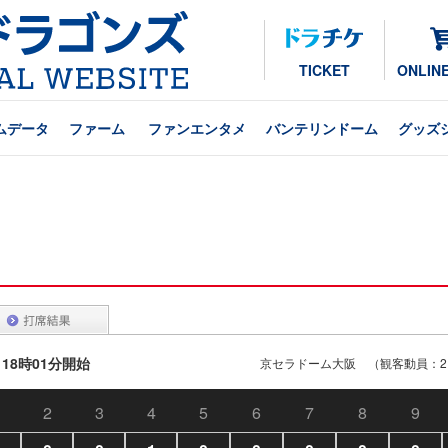
TICKET
ONLIN
ムデータ
ファーム
ファンエンタメ
バンテリンドーム
グッズ
 18時01分開始
京セラドーム大阪 （観客動員：21
2
3
4
5
6
7
8
9