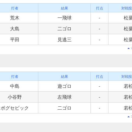
打者
結果
打点
対戦投
荒木
一飛球
-
松
大島
二ゴロ
-
松
平田
見逃三
-
松
打者
結果
打点
対戦投
中島
遊ゴロ
-
若
小谷野
左飛球
-
若
ボグセビック
二ゴロ
-
若