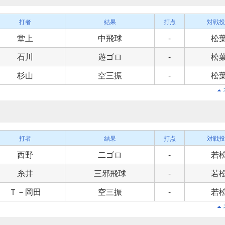
打者
結果
打点
対戦投
堂上
中飛球
-
松
石川
遊ゴロ
-
松
杉山
空三振
-
松
打者
結果
打点
対戦投
西野
二ゴロ
-
若
糸井
三邪飛球
-
若
Ｔ－岡田
空三振
-
若