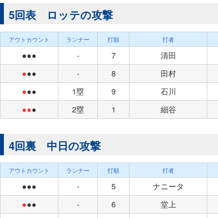
5回表 ロッテの攻撃
アウトカウント
ランナー
打順
打者
●●●
-
7
清田
●
●●
-
8
田村
●
●●
1塁
9
石川
●●
●
2塁
1
細谷
4回裏 中日の攻撃
アウトカウント
ランナー
打順
打者
●●●
-
5
ナニータ
●
●●
-
6
堂上