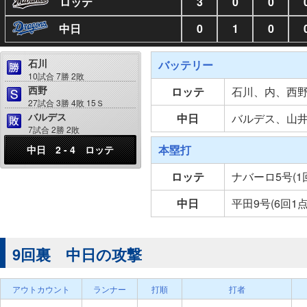
ロッテ
3
0
0
中日
0
1
0
石川
バッテリー
10試合 7勝 2敗
西野
ロッテ
石川、内、西
27試合 3勝 4敗 15Ｓ
バルデス
中日
バルデス、山
7試合 2勝 2敗
本塁打
中日 2 - 4 ロッテ
ロッテ
ナバーロ5号(1
中日
平田9号(6回1
9回裏 中日の攻撃
アウトカウント
ランナー
打順
打者