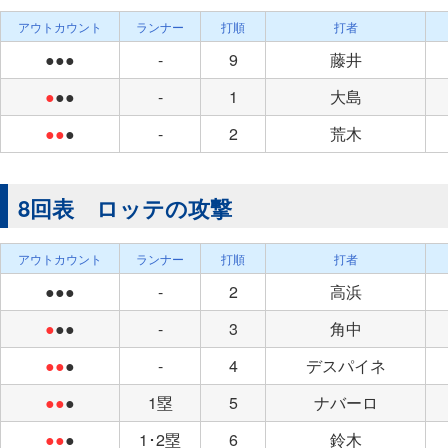
アウトカウント
ランナー
打順
打者
●●●
-
9
藤井
●
●●
-
1
大島
●●
●
-
2
荒木
8回表 ロッテの攻撃
アウトカウント
ランナー
打順
打者
●●●
-
2
高浜
●
●●
-
3
角中
●●
●
-
4
デスパイネ
●●
●
1塁
5
ナバーロ
●●
●
1･2塁
6
鈴木