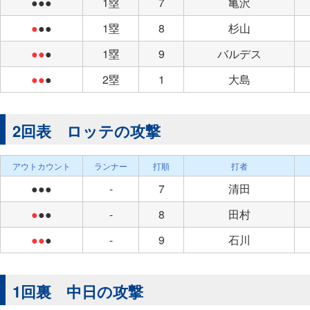
●●●
1塁
7
亀沢
●
●●
1塁
8
杉山
●●
●
1塁
9
バルデス
●●
●
2塁
1
大島
2回表 ロッテの攻撃
アウトカウント
ランナー
打順
打者
●●●
-
7
清田
●
●●
-
8
田村
●●
●
-
9
石川
1回裏 中日の攻撃