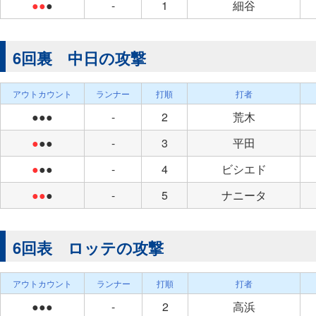
●●
●
-
1
細谷
6回裏 中日の攻撃
アウトカウント
ランナー
打順
打者
●●●
-
2
荒木
●
●●
-
3
平田
●
●●
-
4
ビシエド
●●
●
-
5
ナニータ
6回表 ロッテの攻撃
アウトカウント
ランナー
打順
打者
●●●
-
2
高浜