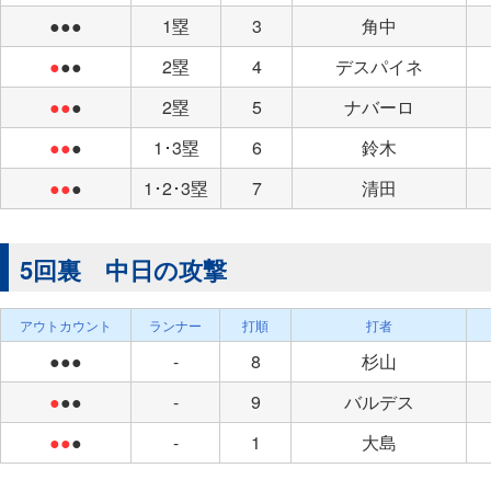
●●●
1塁
3
角中
●
●●
2塁
4
デスパイネ
●●
●
2塁
5
ナバーロ
●●
●
1･3塁
6
鈴木
●●
●
1･2･3塁
7
清田
5回裏 中日の攻撃
アウトカウント
ランナー
打順
打者
●●●
-
8
杉山
●
●●
-
9
バルデス
●●
●
-
1
大島