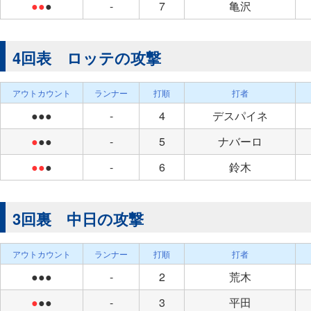
●●
●
-
7
亀沢
4回表 ロッテの攻撃
アウトカウント
ランナー
打順
打者
●●●
-
4
デスパイネ
●
●●
-
5
ナバーロ
●●
●
-
6
鈴木
3回裏 中日の攻撃
アウトカウント
ランナー
打順
打者
●●●
-
2
荒木
●
●●
-
3
平田