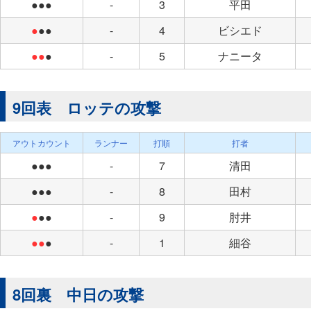
●●●
-
3
平田
●
●●
-
4
ビシエド
●●
●
-
5
ナニータ
9回表 ロッテの攻撃
アウトカウント
ランナー
打順
打者
●●●
-
7
清田
●●●
-
8
田村
●
●●
-
9
肘井
●●
●
-
1
細谷
8回裏 中日の攻撃