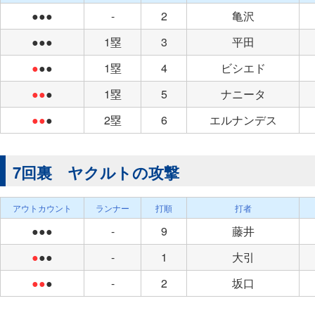
●●●
-
2
亀沢
●●●
1塁
3
平田
●
●●
1塁
4
ビシエド
●●
●
1塁
5
ナニータ
●●
●
2塁
6
エルナンデス
7回裏 ヤクルトの攻撃
アウトカウント
ランナー
打順
打者
●●●
-
9
藤井
●
●●
-
1
大引
●●
●
-
2
坂口