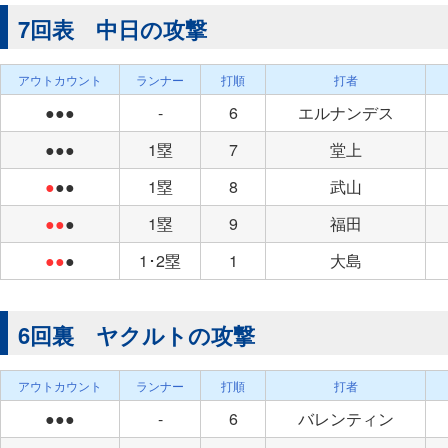
7回表 中日の攻撃
アウトカウント
ランナー
打順
打者
●●●
-
6
エルナンデス
●●●
1塁
7
堂上
●
●●
1塁
8
武山
●●
●
1塁
9
福田
●●
●
1･2塁
1
大島
6回裏 ヤクルトの攻撃
アウトカウント
ランナー
打順
打者
●●●
-
6
バレンティン