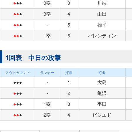
●
●●
3塁
3
川端
●●
●
3塁
4
山田
●●
●
-
5
雄平
●●
●
1塁
6
バレンティン
1回表 中日の攻撃
アウトカウント
ランナー
打順
打者
●●●
-
1
大島
●
●●
-
2
亀沢
●
●●
1塁
3
平田
●●
●
2塁
4
ビシエド