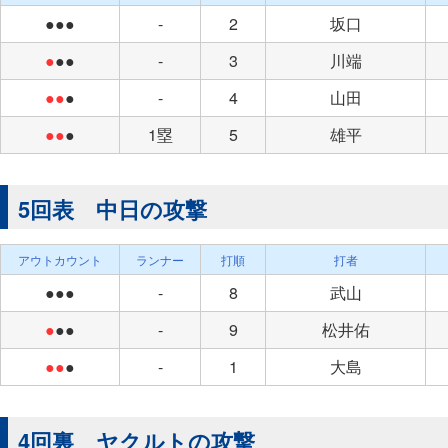
●●●
-
2
坂口
●
●●
-
3
川端
●●
●
-
4
山田
●●
●
1塁
5
雄平
5回表 中日の攻撃
アウトカウント
ランナー
打順
打者
●●●
-
8
武山
●
●●
-
9
松井佑
●●
●
-
1
大島
4回裏 ヤクルトの攻撃