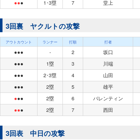
●●
●
1･3塁
7
堂上
3回裏 ヤクルトの攻撃
アウトカウント
ランナー
打順
打者
●●●
-
2
坂口
●●●
1塁
3
川端
●●●
2･3塁
4
山田
●●●
2塁
5
雄平
●
●●
2塁
6
バレンティン
●●
●
2塁
7
西田
3回表 中日の攻撃