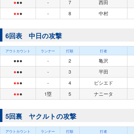
●
●●
-
7
西田
●●
●
-
8
中村
6回表 中日の攻撃
アウトカウント
ランナー
打順
打者
●●●
-
2
亀沢
●
●●
-
3
平田
●●
●
-
4
ビシエド
●●
●
1塁
5
ナニータ
5回裏 ヤクルトの攻撃
アウトカウント
ランナー
打順
打者