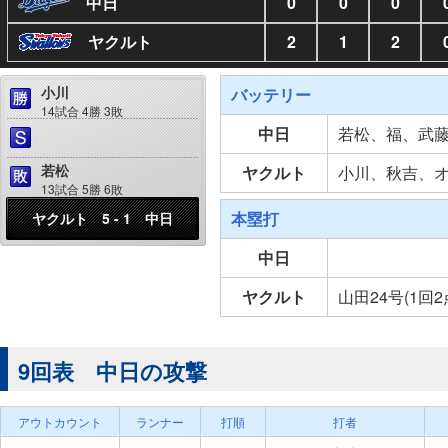
中日
0
0
0
ヤクルト
2
1
2
小川
バッテリー
14試合 4勝 3敗
中日
若松、福、武
若松
ヤクルト
小川、秋吉、
13試合 5勝 6敗
本塁打
ヤクルト 5 - 1 中日
中日
ヤクルト
山田24号(1回2
9回表 中日の攻撃
アウトカウント
ランナー
打順
打者