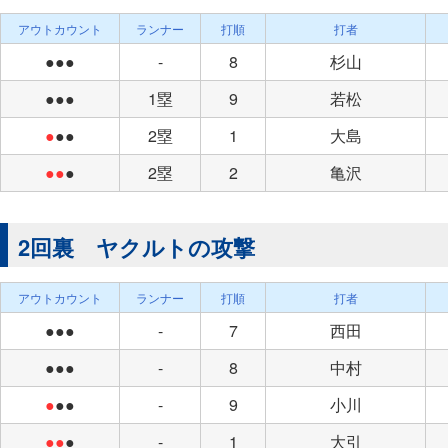
アウトカウント
ランナー
打順
打者
●●●
-
8
杉山
●●●
1塁
9
若松
●
●●
2塁
1
大島
●●
●
2塁
2
亀沢
2回裏 ヤクルトの攻撃
アウトカウント
ランナー
打順
打者
●●●
-
7
西田
●●●
-
8
中村
●
●●
-
9
小川
●●
●
-
1
大引