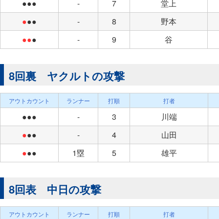
●●●
-
7
堂上
●
●●
-
8
野本
●●
●
-
9
谷
8回裏 ヤクルトの攻撃
アウトカウント
ランナー
打順
打者
●●●
-
3
川端
●
●●
-
4
山田
●
●●
1塁
5
雄平
8回表 中日の攻撃
アウトカウント
ランナー
打順
打者