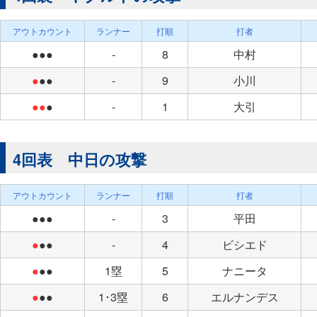
アウトカウント
ランナー
打順
打者
●●●
-
8
中村
●
●●
-
9
小川
●●
●
-
1
大引
4回表 中日の攻撃
アウトカウント
ランナー
打順
打者
●●●
-
3
平田
●
●●
-
4
ビシエド
●
●●
1塁
5
ナニータ
●
●●
1･3塁
6
エルナンデス