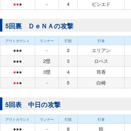
●●
●
-
4
ビシエド
5回裏 ＤｅＮＡの攻撃
アウトカウント
ランナー
打順
打者
●●●
-
2
エリアン
●●●
2塁
3
ロペス
●
●●
3塁
4
筒香
●●
●
-
5
白崎
5回表 中日の攻撃
アウトカウント
ランナー
打順
打者
●●●
-
8
桂