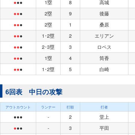
●
●●
1塁
8
高城
●●
●
2塁
9
後藤
●●
●
2塁
1
桑原
●●
●
1･2塁
2
エリアン
●●
●
2･3塁
3
ロペス
●●
●
1塁
4
筒香
●●
●
1･2塁
5
白崎
6回表 中日の攻撃
アウトカウント
ランナー
打順
打者
●●●
-
2
堂上
●
●●
-
3
平田