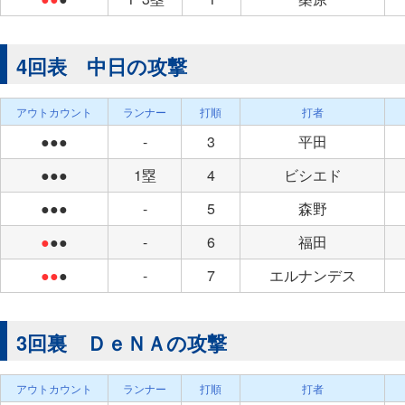
4回表 中日の攻撃
アウトカウント
ランナー
打順
打者
●●●
-
3
平田
●●●
1塁
4
ビシエド
●●●
-
5
森野
●
●●
-
6
福田
●●
●
-
7
エルナンデス
3回裏 ＤｅＮＡの攻撃
アウトカウント
ランナー
打順
打者