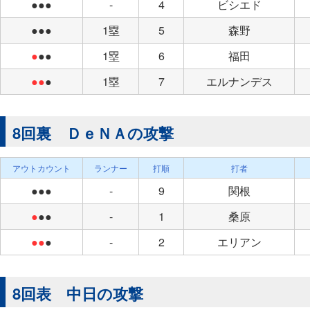
●●●
-
4
ビシエド
●●●
1塁
5
森野
●
●●
1塁
6
福田
●●
●
1塁
7
エルナンデス
8回裏 ＤｅＮＡの攻撃
アウトカウント
ランナー
打順
打者
●●●
-
9
関根
●
●●
-
1
桑原
●●
●
-
2
エリアン
8回表 中日の攻撃