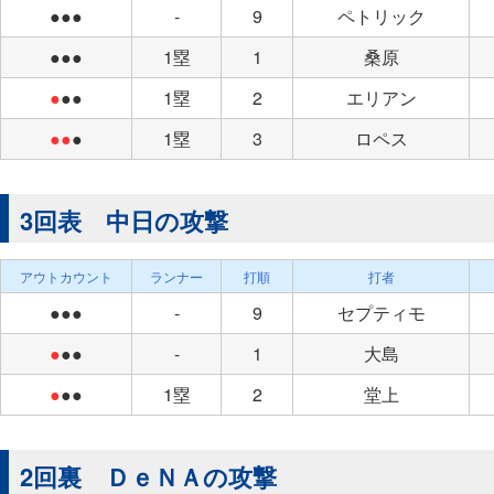
●●●
-
9
ペトリック
●●●
1塁
1
桑原
●
●●
1塁
2
エリアン
●●
●
1塁
3
ロペス
3回表 中日の攻撃
アウトカウント
ランナー
打順
打者
●●●
-
9
セプティモ
●
●●
-
1
大島
●
●●
1塁
2
堂上
2回裏 ＤｅＮＡの攻撃