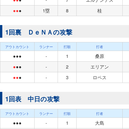
●●
●
1塁
8
桂
1回裏 ＤｅＮＡの攻撃
アウトカウント
ランナー
打順
打者
●●●
-
1
桑原
●
●●
-
2
エリアン
●●
●
-
3
ロペス
1回表 中日の攻撃
アウトカウント
ランナー
打順
打者
●●●
-
1
大島