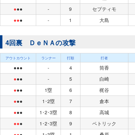
●
●●
-
9
セプティモ
●●
●
-
1
大島
4回裏 ＤｅＮＡの攻撃
アウトカウント
ランナー
打順
打者
●●●
-
4
筒香
●
●●
-
5
白崎
●
●●
1塁
6
梶谷
●
●●
1･2塁
7
倉本
●
●●
1･2･3塁
8
高城
●●
●
1･2･3塁
9
ペトリック
●●
●
1･3塁
1
桑原