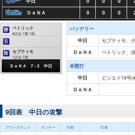
中日
0
0
0
ＤｅＮＡ
0
0
0
ペトリック
バッテリー
8試合 1勝 1敗
中日
セプティモ、
セプティモ
ＤｅＮＡ
ペトリック、
1試合 1敗
本塁打
ＤｅＮＡ 7 - 2 中日
中日
ビシエド19号(
ＤｅＮＡ
9回表 中日の攻撃
アウトカウント
ランナー
打順
打者