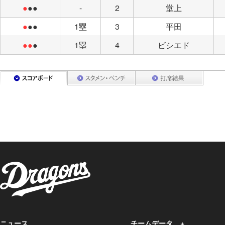
●
●●
-
2
堂上
●
●●
1塁
3
平田
●●
●
1塁
4
ビシエド
ニュース
チームデータ