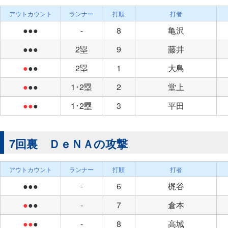
アウトカウント
ランナー
打順
打者
●●●
-
8
亀沢
●●●
2塁
9
藤井
●
●●
2塁
1
大島
●
●●
1･2塁
2
堂上
●●
●
1･2塁
3
平田
7回裏 ＤｅＮＡの攻撃
アウトカウント
ランナー
打順
打者
●●●
-
6
梶谷
●
●●
-
7
倉本
●●
●
-
8
高城