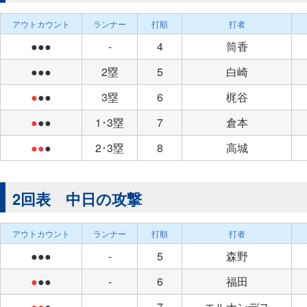
アウトカウント
ランナー
打順
打者
●●●
-
4
筒香
●●●
2塁
5
白崎
●
●●
3塁
6
梶谷
●
●●
1･3塁
7
倉本
●●
●
2･3塁
8
高城
2回表 中日の攻撃
アウトカウント
ランナー
打順
打者
●●●
-
5
森野
●
●●
-
6
福田
●●
●
-
7
エルナンデス