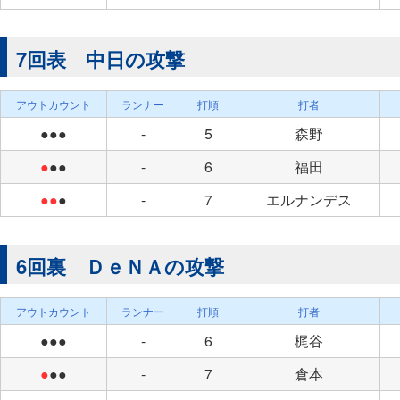
7回表 中日の攻撃
アウトカウント
ランナー
打順
打者
●●●
-
5
森野
●
●●
-
6
福田
●●
●
-
7
エルナンデス
6回裏 ＤｅＮＡの攻撃
アウトカウント
ランナー
打順
打者
●●●
-
6
梶谷
●
●●
-
7
倉本