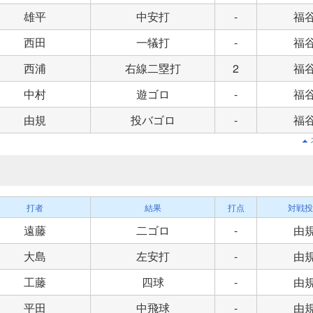
雄平
中安打
-
福
西田
一犠打
-
福
西浦
右線二塁打
2
福
中村
遊ゴロ
-
福
由規
投バゴロ
-
福
打者
結果
打点
対戦投
遠藤
二ゴロ
-
由
大島
左安打
-
由
工藤
四球
-
由
平田
中飛球
-
由