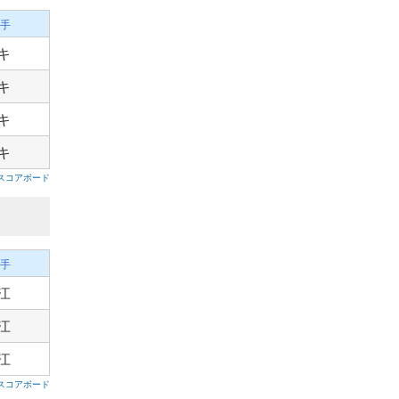
手
キ
キ
キ
キ
スコアボード
手
江
江
江
スコアボード