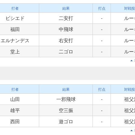
打者
結果
打点
対戦投
ビシエド
二安打
-
ルー
福田
中飛球
-
ルー
エルナンデス
右安打
-
ルー
堂上
二ゴロ
-
ルー
打者
結果
打点
対戦投
山田
一邪飛球
-
祖父
雄平
空三振
-
祖父
西田
遊ゴロ
-
祖父