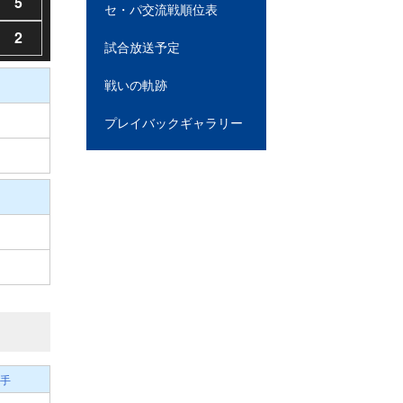
5
セ・パ交流戦順位表
2
試合放送予定
戦いの軌跡
プレイバックギャラリー
手