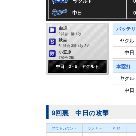
ヤクルト
0
中日
0
由規
バッテリ
2試合 1勝 1敗
秋吉
ヤクル
51試合 3勝 4敗 8Ｓ
小笠原
中日
7試合 2敗
本塁打
中日 2 - 5 ヤクルト
ヤクル
中日
9回裏 中日の攻撃
アウトカウント
ランナー
打順