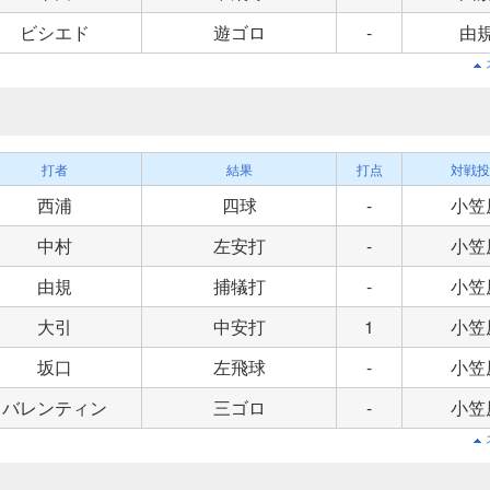
ビシエド
遊ゴロ
-
由
打者
結果
打点
対戦投
西浦
四球
-
小笠
中村
左安打
-
小笠
由規
捕犠打
-
小笠
大引
中安打
1
小笠
坂口
左飛球
-
小笠
バレンティン
三ゴロ
-
小笠