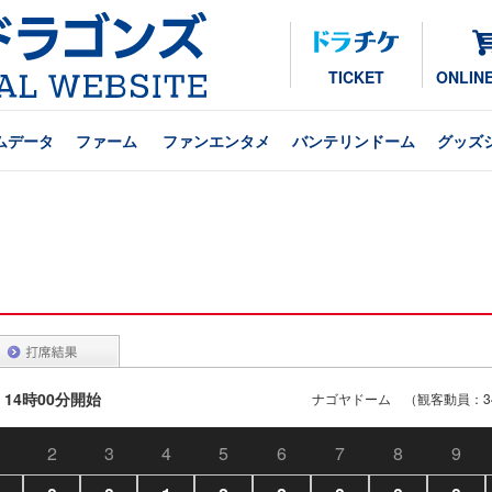
TICKET
ONLIN
ムデータ
ファーム
ファンエンタメ
バンテリンドーム
グッズ
 14時00分開始
ナゴヤドーム （観客動員：34
2
3
4
5
6
7
8
9