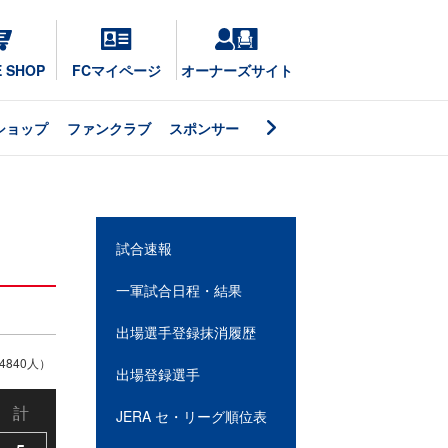
E SHOP
FCマイページ
オーナーズサイト
ショップ
ファンクラブ
スポンサー
試合速報
一軍試合日程・結果
出場選手登録抹消履歴
840人）
出場登録選手
計
JERA セ・リーグ順位表