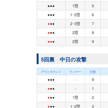
●●●
1塁
5
●●●
1･2塁
6
●
●●
2･3塁
7
●
●●
2塁
8
●●
●
2塁
9
5回裏 中日の攻撃
アウトカウント
ランナー
打順
●●●
-
9
●
●●
-
1
●
●●
1塁
2
●
●●
1･2塁
3