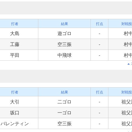
打者
結果
打点
対戦投
大島
遊ゴロ
-
村
工藤
空三振
-
村
平田
中飛球
-
村
打者
結果
打点
対戦投
大引
二ゴロ
-
祖父
坂口
一ゴロ
-
祖父
バレンティン
空三振
-
祖父