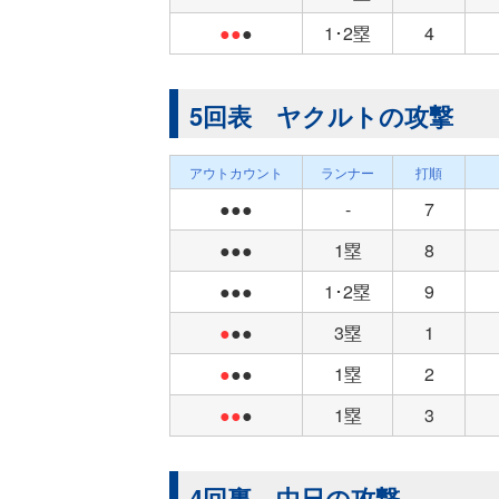
●●
●
1･2塁
4
5回表 ヤクルトの攻撃
アウトカウント
ランナー
打順
●●●
-
7
●●●
1塁
8
●●●
1･2塁
9
●
●●
3塁
1
●
●●
1塁
2
●●
●
1塁
3
4回裏 中日の攻撃