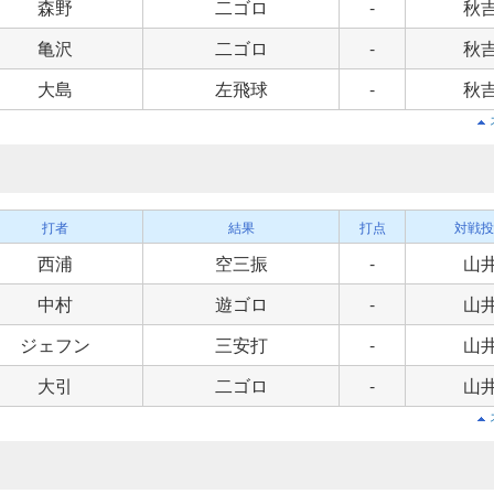
森野
二ゴロ
-
秋
亀沢
二ゴロ
-
秋
大島
左飛球
-
秋
打者
結果
打点
対戦投
西浦
空三振
-
山
中村
遊ゴロ
-
山
ジェフン
三安打
-
山
大引
二ゴロ
-
山