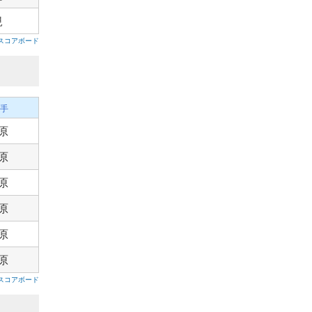
規
スコアボード
手
原
原
原
原
原
原
スコアボード