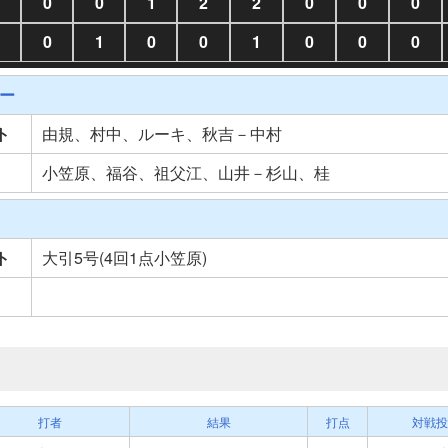
0
0
1
2
2
0
0
0
0
1
0
0
1
0
0
0
ー
ト
由規、村中、ルーキ、秋吉－中村
小笠原、福谷、祖父江、山井－杉山、桂
ト
大引5号(4回1点小笠原)
打者
結果
打点
対戦投