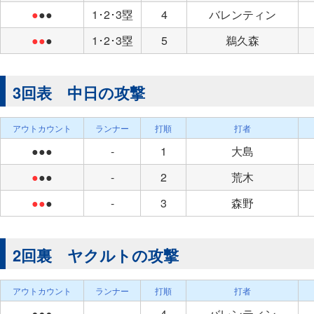
●
●●
1･2･3塁
4
バレンティン
●●
●
1･2･3塁
5
鵜久森
3回表 中日の攻撃
アウトカウント
ランナー
打順
打者
●●●
-
1
大島
●
●●
-
2
荒木
●●
●
-
3
森野
2回裏 ヤクルトの攻撃
アウトカウント
ランナー
打順
打者
●●●
-
4
バレンティン