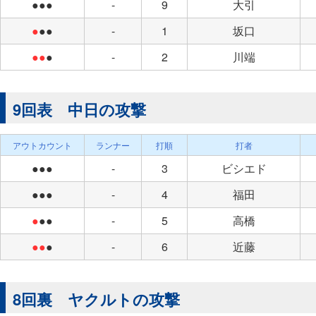
●●●
-
9
大引
●
●●
-
1
坂口
●●
●
-
2
川端
9回表 中日の攻撃
アウトカウント
ランナー
打順
打者
●●●
-
3
ビシエド
●●●
-
4
福田
●
●●
-
5
高橋
●●
●
-
6
近藤
8回裏 ヤクルトの攻撃