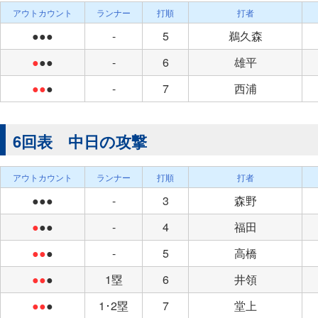
アウトカウント
ランナー
打順
打者
●●●
-
5
鵜久森
●
●●
-
6
雄平
●●
●
-
7
西浦
6回表 中日の攻撃
アウトカウント
ランナー
打順
打者
●●●
-
3
森野
●
●●
-
4
福田
●●
●
-
5
高橋
●●
●
1塁
6
井領
●●
●
1･2塁
7
堂上