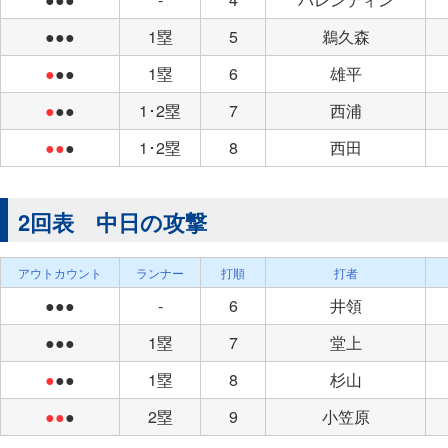
●●●
1塁
5
鵜久森
●
●●
1塁
6
雄平
●
●●
1･2塁
7
西浦
●●
●
1･2塁
8
西田
2回表 中日の攻撃
アウトカウント
ランナー
打順
打者
●●●
-
6
井領
●●●
1塁
7
堂上
●
●●
1塁
8
杉山
●●
●
2塁
9
小笠原