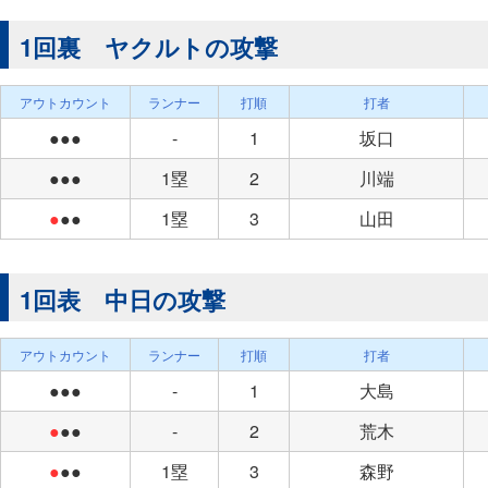
1回裏 ヤクルトの攻撃
アウトカウント
ランナー
打順
打者
●●●
-
1
坂口
●●●
1塁
2
川端
●
●●
1塁
3
山田
1回表 中日の攻撃
アウトカウント
ランナー
打順
打者
●●●
-
1
大島
●
●●
-
2
荒木
●
●●
1塁
3
森野