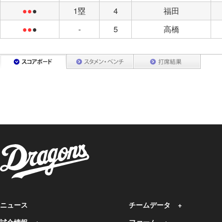
●●
●
1塁
4
福田
●●
●
-
5
高橋
ニュース
チームデータ