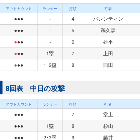
アウトカウント
ランナー
打順
打者
●●●
-
4
バレンティン
●●●
-
5
鵜久森
●
●●
-
6
雄平
●
●●
1塁
7
上田
●
●●
1･2塁
8
西田
8回表 中日の攻撃
アウトカウント
ランナー
打順
打者
●●●
-
7
堂上
●●●
1塁
8
杉山
●●●
2･3塁
9
藤井