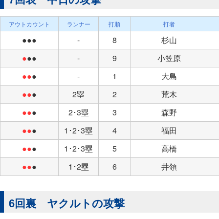
アウトカウント
ランナー
打順
打者
●●●
-
8
杉山
●
●●
-
9
小笠原
●●
●
-
1
大島
●●
●
2塁
2
荒木
●●
●
2･3塁
3
森野
●●
●
1･2･3塁
4
福田
●●
●
1･2･3塁
5
高橋
●●
●
1･2塁
6
井領
6回裏 ヤクルトの攻撃