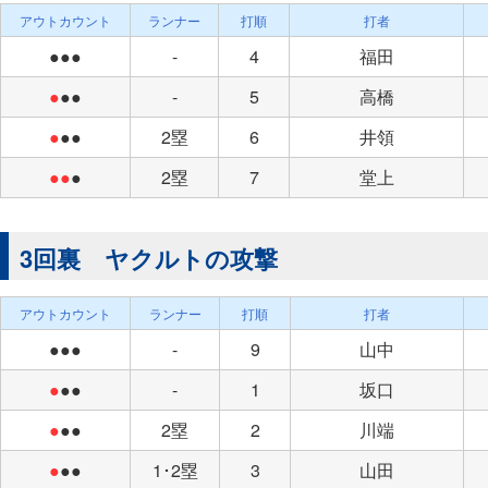
アウトカウント
ランナー
打順
打者
●●●
-
4
福田
●
●●
-
5
高橋
●
●●
2塁
6
井領
●●
●
2塁
7
堂上
3回裏 ヤクルトの攻撃
アウトカウント
ランナー
打順
打者
●●●
-
9
山中
●
●●
-
1
坂口
●
●●
2塁
2
川端
●
●●
1･2塁
3
山田