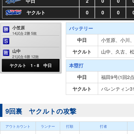
中日
2
0
0
ヤクルト
0
0
0
小笠原
バッテリー
14試合 2勝 5敗
中日
小笠原、小川
山中
ヤクルト
山中、久古、
21試合 6勝 12敗
本塁打
ヤクルト 1 - 8 中日
中日
福田9号(1回2
ヤクルト
バレンティン31
9回裏 ヤクルトの攻撃
アウトカウント
ランナー
打順
打者