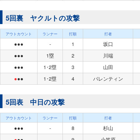
5回裏 ヤクルトの攻撃
アウトカウント
ランナー
打順
打者
●●●
-
1
坂口
●●●
1塁
2
川端
●●●
1･2塁
3
山田
●
●●
1･2塁
4
バレンティン
5回表 中日の攻撃
アウトカウント
ランナー
打順
打者
●●●
-
8
杉山
●
●●
-
9
小笠原