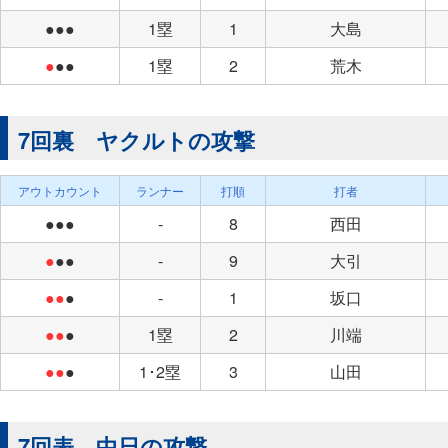
●●●
1塁
1
大島
●
●●
1塁
2
荒木
7回裏 ヤクルトの攻撃
アウトカウント
ランナー
打順
打者
●●●
-
8
西田
●
●●
-
9
大引
●●
●
-
1
坂口
●●
●
1塁
2
川端
●●
●
1･2塁
3
山田
7回表 中日の攻撃