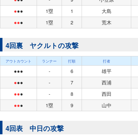
●
●●
1塁
1
大島
●●
●
1塁
2
荒木
4回裏 ヤクルトの攻撃
アウトカウント
ランナー
打順
打者
●●●
-
6
雄平
●
●●
-
7
西浦
●●
●
-
8
西田
●●
●
1塁
9
山中
4回表 中日の攻撃