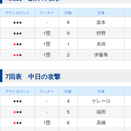
アウトカウント
ランナー
打順
打者
●●●
-
8
坂本
●●●
1塁
9
狩野
●
●●
1塁
1
糸井
●●
●
1塁
2
伊藤隼
7回表 中日の攻撃
アウトカウント
ランナー
打順
打者
●●●
-
4
ゲレーロ
●
●●
-
5
福田
●
●●
1塁
6
高橋