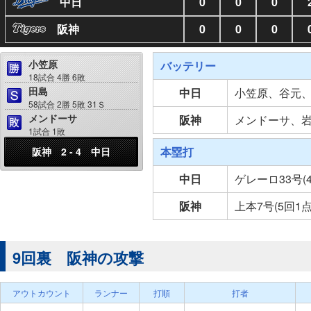
中日
0
0
0
阪神
0
0
0
小笠原
バッテリー
18試合 4勝 6敗
田島
中日
小笠原、谷元
58試合 2勝 5敗 31Ｓ
メンドーサ
阪神
メンドーサ、
1試合 1敗
本塁打
阪神 2 - 4 中日
中日
ゲレーロ33号(
阪神
上本7号(5回1
9回裏 阪神の攻撃
アウトカウント
ランナー
打順
打者