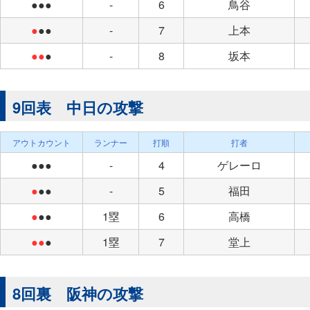
●●●
-
6
鳥谷
●
●●
-
7
上本
●●
●
-
8
坂本
9回表 中日の攻撃
アウトカウント
ランナー
打順
打者
●●●
-
4
ゲレーロ
●
●●
-
5
福田
●
●●
1塁
6
高橋
●●
●
1塁
7
堂上
8回裏 阪神の攻撃