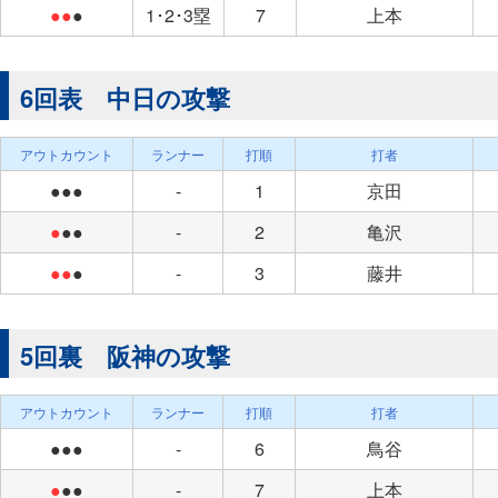
●●
●
1･2･3塁
7
上本
6回表 中日の攻撃
アウトカウント
ランナー
打順
打者
●●●
-
1
京田
●
●●
-
2
亀沢
●●
●
-
3
藤井
5回裏 阪神の攻撃
アウトカウント
ランナー
打順
打者
●●●
-
6
鳥谷
●
●●
-
7
上本