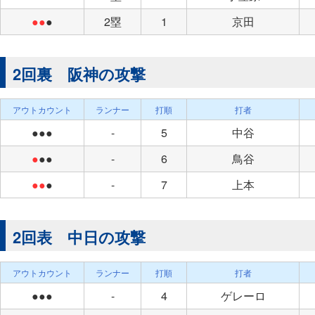
●●
●
2塁
1
京田
2回裏 阪神の攻撃
アウトカウント
ランナー
打順
打者
●●●
-
5
中谷
●
●●
-
6
鳥谷
●●
●
-
7
上本
2回表 中日の攻撃
アウトカウント
ランナー
打順
打者
●●●
-
4
ゲレーロ