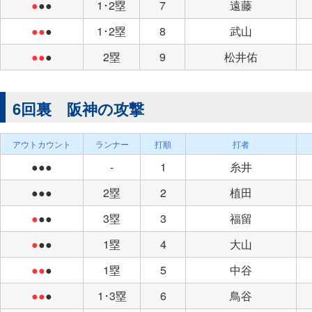
●
●●
1･2塁
7
遠藤
●●
●
1･2塁
8
武山
●●
●
2塁
9
松井佑
6回裏 阪神の攻撃
アウトカウント
ランナー
打順
打者
●●●
-
1
糸井
●●●
2塁
2
植田
●
●●
3塁
3
福留
●
●●
1塁
4
大山
●●
●
1塁
5
中谷
●●
●
1･3塁
6
鳥谷