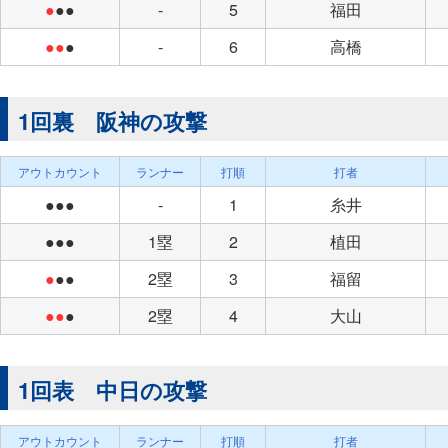
●
●●
-
5
福田
●●
●
-
6
高橋
1回裏 阪神の攻撃
アウトカウント
ランナー
打順
打者
●●●
-
1
糸井
●●●
1塁
2
植田
●
●●
2塁
3
福留
●●
●
2塁
4
大山
1回表 中日の攻撃
アウトカウント
ランナー
打順
打者