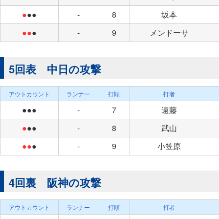
●
●●
-
8
坂本
●●
●
-
9
メンドーサ
5回表 中日の攻撃
アウトカウント
ランナー
打順
打者
●●●
-
7
遠藤
●
●●
-
8
武山
●●
●
-
9
小笠原
4回裏 阪神の攻撃
アウトカウント
ランナー
打順
打者