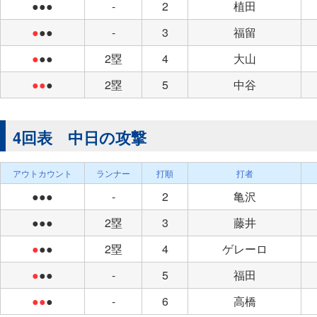
●●●
-
2
植田
●
●●
-
3
福留
●
●●
2塁
4
大山
●●
●
2塁
5
中谷
4回表 中日の攻撃
アウトカウント
ランナー
打順
打者
●●●
-
2
亀沢
●●●
2塁
3
藤井
●
●●
2塁
4
ゲレーロ
●
●●
-
5
福田
●●
●
-
6
高橋