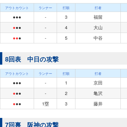
アウトカウント
ランナー
打順
打者
●●●
-
3
福留
●
●●
-
4
大山
●●
●
-
5
中谷
8回表 中日の攻撃
アウトカウント
ランナー
打順
打者
●●●
-
1
京田
●
●●
-
2
亀沢
●
●●
1塁
3
藤井
7回裏 阪神の攻撃