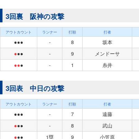
3回裏 阪神の攻撃
アウトカウント
ランナー
打順
打者
●●●
-
8
坂本
●
●●
-
9
メンドーサ
●●
●
-
1
糸井
3回表 中日の攻撃
アウトカウント
ランナー
打順
打者
●●●
-
7
遠藤
●
●●
-
8
武山
●
●●
1塁
9
小笠原