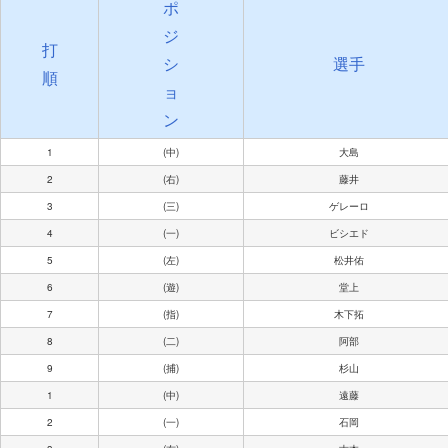
ポ
ジ
打
シ
選手
順
ョ
ン
1
(中)
大島
2
(右)
藤井
3
(三)
ゲレーロ
4
(一)
ビシエド
5
(左)
松井佑
6
(遊)
堂上
7
(指)
木下拓
8
(二)
阿部
9
(捕)
杉山
1
(中)
遠藤
2
(一)
石岡