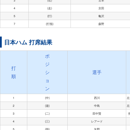
3
(右)
古本
4
(走)
京田
5
(打)
亀沢
7
(打指)
森野
日本ハム 打席結果
ポ
ジ
打
シ
選手
順
ョ
ン
1
(中)
西川
左
2
(遊)
中島
左
3
(二)
田中賢
4
(三)
レアード
5
(指)
矢野