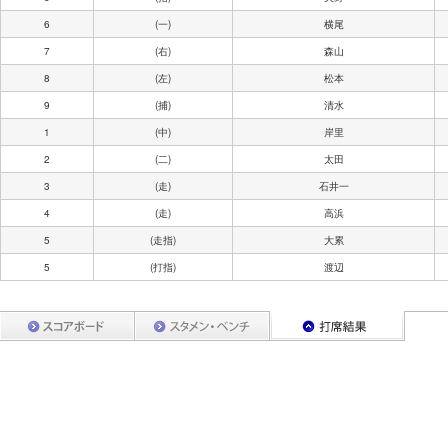
6
(一)
横尾
7
(右)
森山
8
(左)
松本
9
(捕)
清水
1
(中)
岸里
2
(二)
太田
3
(走)
石井一
4
(走)
高浜
5
(走指)
大累
5
(打指)
渡辺