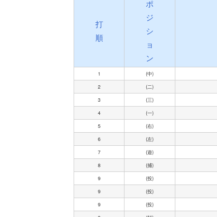
ポ
ジ
打
シ
順
ョ
ン
1
(中)
2
(二)
3
(三)
4
(一)
5
(右)
6
(左)
7
(遊)
8
(捕)
9
(投)
9
(投)
9
(投)