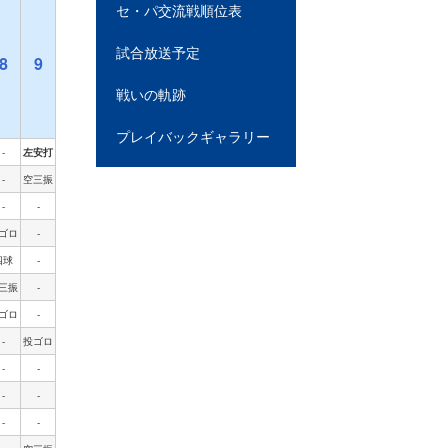
セ・パ交流戦順位表
試合放送予定
8
9
戦いの軌跡
プレイバックギャラリー
-
左安打
-
空三振
-
-
ゴロ
-
四球
-
三振
-
ゴロ
-
-
投ゴロ
-
-
-
-
-
-