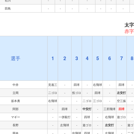
石川
-
-
-
-
-
-
-
田島
-
-
-
-
-
-
-
太字
赤字
選手
1
2
3
4
5
6
7
8
中井
見逃三
-
四球
-
右飛球
-
四球
-
立岡
二ゴロ
-
投ゴロ
-
四球
-
左安打
-
坂本勇
右飛球
-
-
二ゴロ
三ゴロ
-
空三振
-
阿部
-
四球
-
中安打
-
三邪飛球
四球
-
マギー
-
一併殺打
-
四球
-
右飛球
遊ゴロ
-
長野
-
左飛球
-
遊ゴロ
-
左安打
-
遊ゴ
岡本
-
-
中飛球
四球
-
左飛球
-
二ゴ