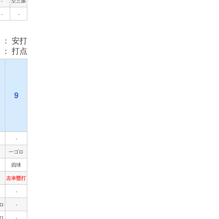
-
空三振
-
-
： 安打
： 打点
9
-
一ゴロ
四球
左本塁打
-
ロ
-
ロ
-