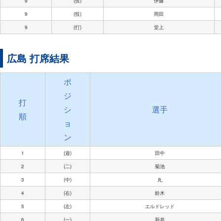
9
(投)
伊藤
9
(投)
岡田
9
(打)
堂上
広島 打席結果
ポ
ジ
打
シ
選手
順
ョ
ン
1
(遊)
田中
2
(二)
菊池
3
(中)
丸
4
(右)
鈴木
5
(左)
エルドレッド
6
(一)
新井