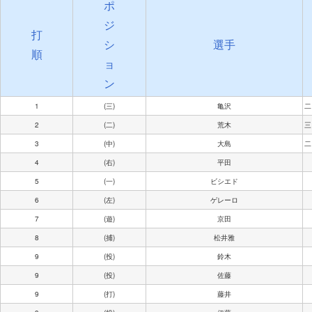
ポ
ジ
打
シ
選手
順
ョ
ン
1
(三)
亀沢
二
2
(二)
荒木
三
3
(中)
大島
二
4
(右)
平田
5
(一)
ビシエド
6
(左)
ゲレーロ
7
(遊)
京田
8
(捕)
松井雅
9
(投)
鈴木
9
(投)
佐藤
9
(打)
藤井