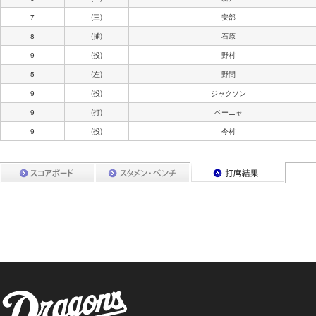
7
(三)
安部
8
(捕)
石原
9
(投)
野村
5
(左)
野間
9
(投)
ジャクソン
9
(打)
ペーニャ
9
(投)
今村