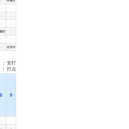
-
中安打
-
-
-
-
-
-
安打
-
-
-
-
遊飛球
： 安打
： 打点
8
9
-
-
-
-