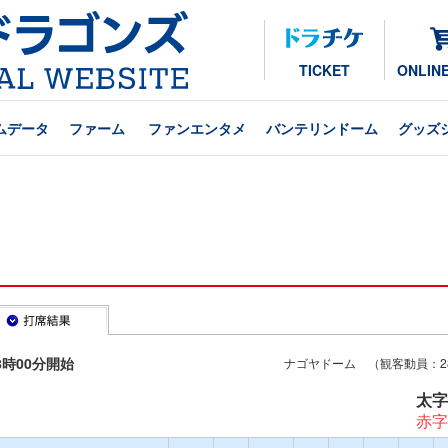
TICKET
ONLIN
ムデータ
ファーム
ファンエンタメ
バンテリンドーム
グッズ
18時00分開始
ナゴヤドーム （観客動員：28
太字
赤字