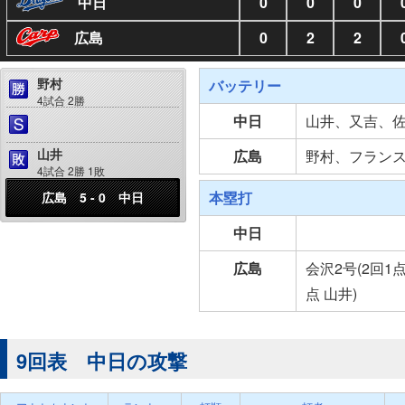
中日
0
0
0
広島
0
2
2
野村
バッテリー
4試合 2勝
中日
山井、又吉、
山井
広島
野村、フラン
4試合 2勝 1敗
本塁打
広島 5 - 0 中日
中日
広島
会沢2号(2回1
点 山井)
9回表 中日の攻撃