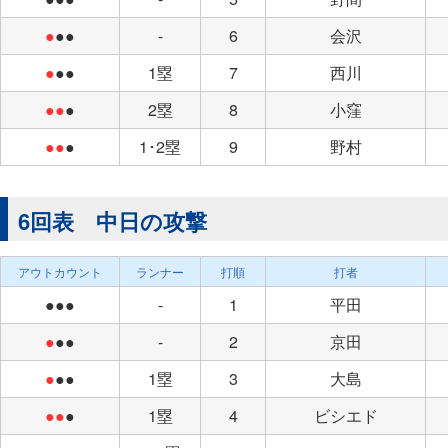
●
●●
-
6
会沢
●
●●
1塁
7
西川
●●
●
2塁
8
小窪
●●
●
1･2塁
9
野村
6回表 中日の攻撃
アウトカウント
ランナー
打順
打者
●●●
-
1
平田
●
●●
-
2
京田
●
●●
1塁
3
大島
●●
●
1塁
4
ビシエド