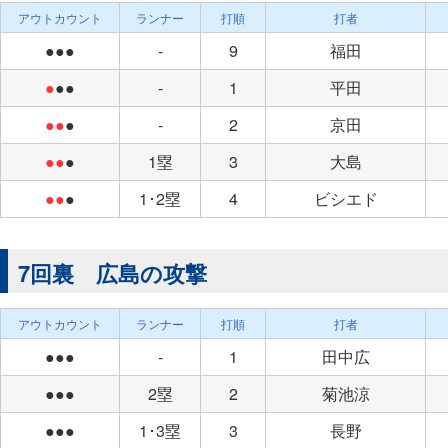
アウトカウント
ランナー
打順
打者
●●●
-
9
福田
●
●●
-
1
平田
●●
●
-
2
京田
●●
●
1塁
3
大島
●●
●
1･2塁
4
ビシエド
7回裏 広島の攻撃
アウトカウント
ランナー
打順
打者
●●●
-
1
田中広
●●●
2塁
2
菊池涼
●●●
1･3塁
3
長野