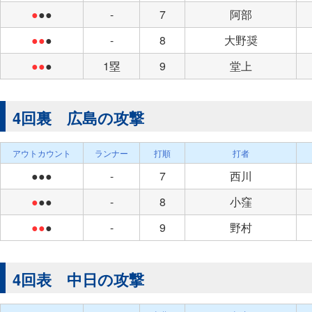
●
●●
-
7
阿部
●●
●
-
8
大野奨
●●
●
1塁
9
堂上
4回裏 広島の攻撃
アウトカウント
ランナー
打順
打者
●●●
-
7
西川
●
●●
-
8
小窪
●●
●
-
9
野村
4回表 中日の攻撃