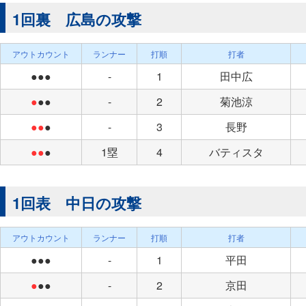
1回裏 広島の攻撃
アウトカウント
ランナー
打順
打者
●●●
-
1
田中広
●
●●
-
2
菊池涼
●●
●
-
3
長野
●●
●
1塁
4
バティスタ
1回表 中日の攻撃
アウトカウント
ランナー
打順
打者
●●●
-
1
平田
●
●●
-
2
京田