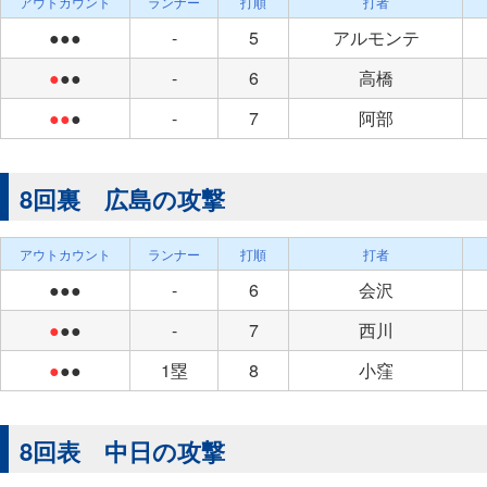
アウトカウント
ランナー
打順
打者
●●●
-
5
アルモンテ
●
●●
-
6
高橋
●●
●
-
7
阿部
8回裏 広島の攻撃
アウトカウント
ランナー
打順
打者
●●●
-
6
会沢
●
●●
-
7
西川
●
●●
1塁
8
小窪
8回表 中日の攻撃