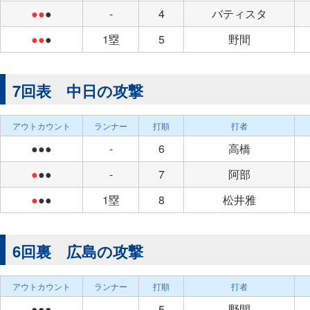
●●
●
-
4
バティスタ
●●
●
1塁
5
野間
7回表 中日の攻撃
アウトカウント
ランナー
打順
打者
●●●
-
6
高橋
●
●●
-
7
阿部
●
●●
1塁
8
松井雅
6回裏 広島の攻撃
アウトカウント
ランナー
打順
打者
●●●
-
5
野間