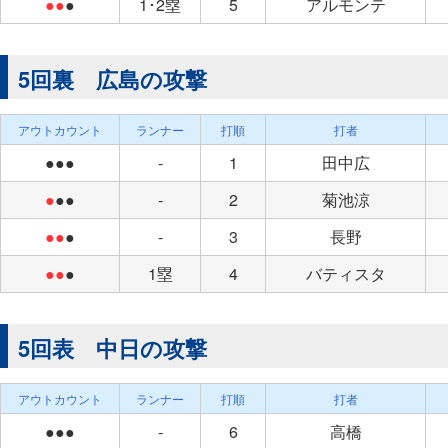
●●
●
1･2塁
5
アルモンテ
5回裏 広島の攻撃
アウトカウント
ランナー
打順
打者
●●●
-
1
田中広
●
●●
-
2
菊池涼
●●
●
-
3
長野
●●
●
1塁
4
バティスタ
5回表 中日の攻撃
アウトカウント
ランナー
打順
打者
●●●
-
6
高橋