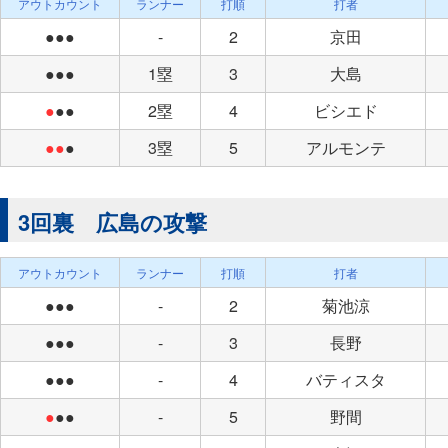
アウトカウント
ランナー
打順
打者
●●●
-
2
京田
●●●
1塁
3
大島
●
●●
2塁
4
ビシエド
●●
●
3塁
5
アルモンテ
3回裏 広島の攻撃
アウトカウント
ランナー
打順
打者
●●●
-
2
菊池涼
●●●
-
3
長野
●●●
-
4
バティスタ
●
●●
-
5
野間