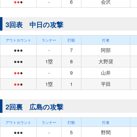
●●
●
-
6
会沢
3回表 中日の攻撃
アウトカウント
ランナー
打順
打者
●●●
-
7
阿部
●●●
1塁
8
大野奨
●●
●
-
9
山井
●●
●
1塁
1
平田
2回裏 広島の攻撃
アウトカウント
ランナー
打順
打者
●●●
-
5
野間