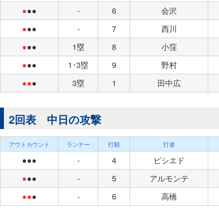
●
●●
-
6
会沢
●
●●
-
7
西川
●
●●
1塁
8
小窪
●
●●
1･3塁
9
野村
●●
●
3塁
1
田中広
2回表 中日の攻撃
アウトカウント
ランナー
打順
打者
●●●
-
4
ビシエド
●
●●
-
5
アルモンテ
●●
●
-
6
高橋