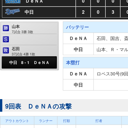
ＤｅＮＡ
0
0
0
中日
2
0
3
山本
バッテリー
7試合 3勝 3敗
ＤｅＮＡ
石田、国吉、
石田
中日
山本、Ｒ・マ
37試合 4勝 1敗
本塁打
中日 8 - 1 ＤｅＮＡ
ＤｅＮＡ
ロペス30号(9
中日
9回表 ＤｅＮＡの攻撃
アウトカウント
ランナー
打順
打者