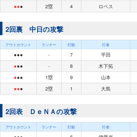
●●
●
2塁
4
ロペス
2回裏 中日の攻撃
アウトカウント
ランナー
打順
打者
●●●
-
7
平田
●
●●
-
8
木下拓
●
●●
1塁
9
山本
●●
●
2塁
1
大島
2回表 ＤｅＮＡの攻撃
アウトカウント
ランナー
打順
打者
●●●
-
6
伊藤光