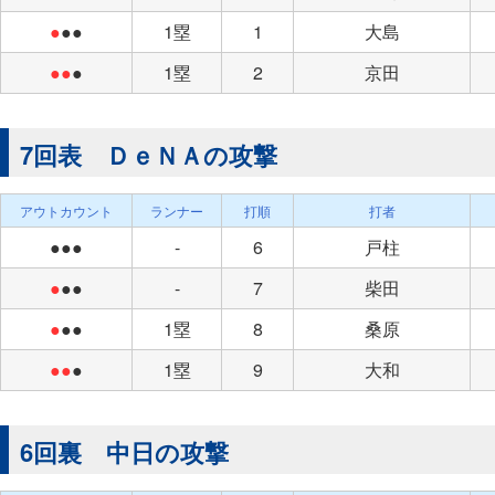
●
●●
1塁
1
大島
●●
●
1塁
2
京田
7回表 ＤｅＮＡの攻撃
アウトカウント
ランナー
打順
打者
●●●
-
6
戸柱
●
●●
-
7
柴田
●
●●
1塁
8
桑原
●●
●
1塁
9
大和
6回裏 中日の攻撃