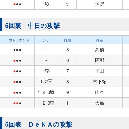
●
●●
1塁
5
佐野
5回裏 中日の攻撃
アウトカウント
ランナー
打順
打者
●●●
-
5
高橋
●
●●
-
6
阿部
●
●●
1塁
7
平田
●
●●
1･2塁
8
木下拓
●
●●
1･2･3塁
9
山本
●●
●
1･2･3塁
1
大島
5回表 ＤｅＮＡの攻撃