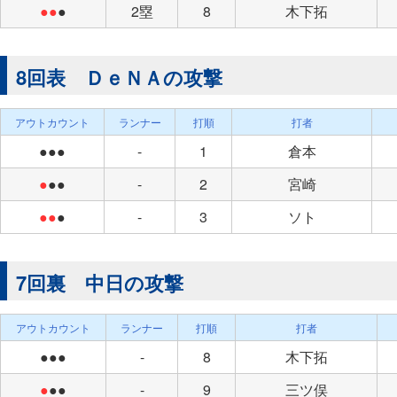
●●
●
2塁
8
木下拓
8回表 ＤｅＮＡの攻撃
アウトカウント
ランナー
打順
打者
●●●
-
1
倉本
●
●●
-
2
宮崎
●●
●
-
3
ソト
7回裏 中日の攻撃
アウトカウント
ランナー
打順
打者
●●●
-
8
木下拓
●
●●
-
9
三ツ俣