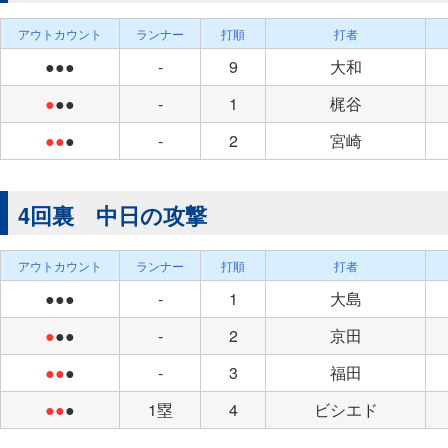
アウトカウント
ランナー
打順
打者
●●●
-
9
大和
●
●●
-
1
梶谷
●●
●
-
2
宮崎
4回裏 中日の攻撃
アウトカウント
ランナー
打順
打者
●●●
-
1
大島
●
●●
-
2
京田
●●
●
-
3
福田
●●
●
1塁
4
ビシエド