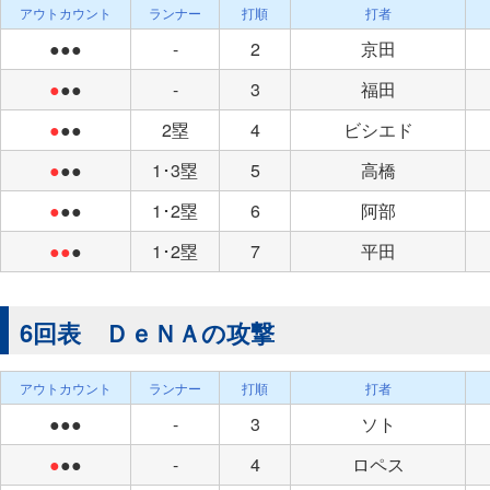
アウトカウント
ランナー
打順
打者
●●●
-
2
京田
●
●●
-
3
福田
●
●●
2塁
4
ビシエド
●
●●
1･3塁
5
高橋
●
●●
1･2塁
6
阿部
●●
●
1･2塁
7
平田
6回表 ＤｅＮＡの攻撃
アウトカウント
ランナー
打順
打者
●●●
-
3
ソト
●
●●
-
4
ロペス