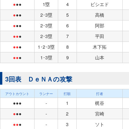
●
●●
1塁
4
ビシエド
●
●●
2･3塁
5
高橋
●
●●
2･3塁
6
阿部
●●
●
2･3塁
7
平田
●●
●
1･2･3塁
8
木下拓
●●
●
1･3塁
9
山本
3回表 ＤｅＮＡの攻撃
アウトカウント
ランナー
打順
打者
●●●
-
1
梶谷
●
●●
-
2
宮崎
●●
●
-
3
ソト