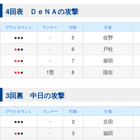
4回表 ＤｅＮＡの攻撃
アウトカウント
ランナー
打順
打者
●●●
-
5
佐野
●
●●
-
6
戸柱
●●
●
-
7
柴田
●●
●
1塁
8
国吉
3回裏 中日の攻撃
アウトカウント
ランナー
打順
打者
●●●
-
2
京田
●
●●
-
3
福田