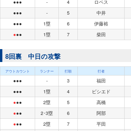
●●●
-
4
ロペス
●●●
-
5
中井
●●●
1塁
6
伊藤裕
●
●●
1塁
7
柴田
8回裏 中日の攻撃
アウトカウント
ランナー
打順
打者
●●●
-
3
福田
●●●
1塁
4
ビシエド
●
●●
2塁
5
高橋
●
●●
2･3塁
6
阿部
●
●●
2塁
7
平田