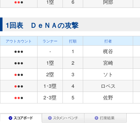
●●
●
1塁
6
阿部
1回表 ＤｅＮＡの攻撃
アウトカウント
ランナー
打順
打者
●●●
-
1
梶谷
●●●
1塁
2
宮崎
●
●●
2塁
3
ソト
●
●●
1･3塁
4
ロペス
●●
●
2･3塁
5
佐野