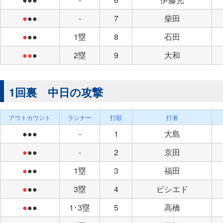
●
●●
-
7
柴田
●
●●
1塁
8
石田
●●
●
2塁
9
大和
1回裏 中日の攻撃
アウトカウント
ランナー
打順
打者
●●●
-
1
大島
●
●●
-
2
京田
●
●●
1塁
3
福田
●
●●
3塁
4
ビシエド
●
●●
1･3塁
5
高橋