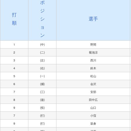
ポ
ジ
打
シ
選手
順
ョ
ン
1
(中)
野間
2
(二)
菊池涼
3
(左)
西川
4
(右)
鈴木
5
(一)
松山
6
(捕)
会沢
7
(三)
安部
8
(遊)
田中広
9
(投)
山口
7
(打)
小窪
9
(打)
坂倉