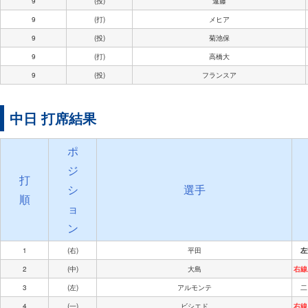
9
(投)
遠藤
9
(打)
メヒア
9
(投)
菊池保
9
(打)
高橋大
9
(投)
フランスア
中日 打席結果
ポ
ジ
打
シ
選手
順
ョ
ン
1
(右)
平田
左
2
(中)
大島
右線
3
(左)
アルモンテ
二
4
(一)
ビシエド
右線