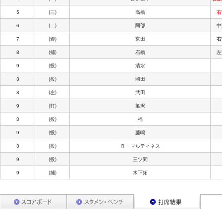
5
(三)
高橋
右
6
(二)
阿部
中
7
(遊)
京田
右
8
(捕)
石橋
左
9
(投)
清水
3
(投)
岡田
8
(左)
武田
9
(打)
亀沢
3
(投)
福
9
(投)
藤嶋
3
(投)
Ｒ・マルティネス
9
(投)
三ツ間
9
(捕)
木下拓