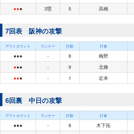
●●
●
3塁
5
高橋
7回表 阪神の攻撃
アウトカウント
ランナー
打順
打者
●●●
-
8
梅野
●
●●
-
9
北條
●●
●
-
1
近本
6回裏 中日の攻撃
アウトカウント
ランナー
打順
打者
●●●
-
8
木下拓