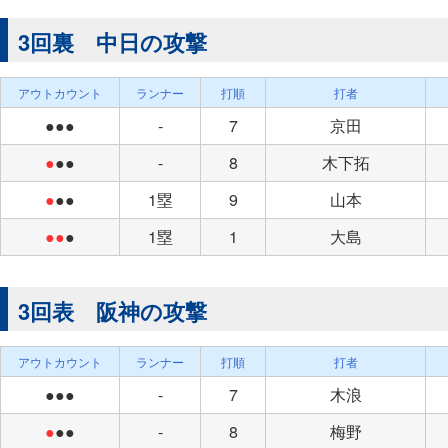
3回裏 中日の攻撃
アウトカウント
ランナー
打順
打者
●●●
-
7
京田
●
●●
-
8
木下拓
●
●●
1塁
9
山本
●●
●
1塁
1
大島
3回表 阪神の攻撃
アウトカウント
ランナー
打順
打者
●●●
-
7
木浪
●
●●
-
8
梅野