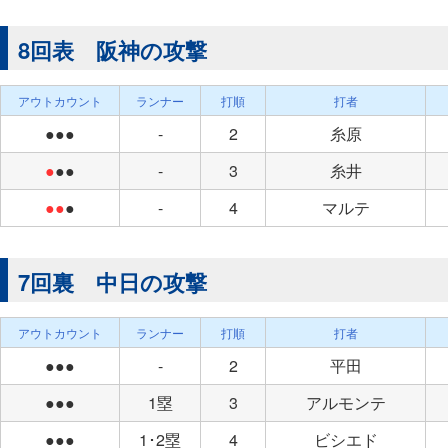
8回表 阪神の攻撃
アウトカウント
ランナー
打順
打者
●●●
-
2
糸原
●
●●
-
3
糸井
●●
●
-
4
マルテ
7回裏 中日の攻撃
アウトカウント
ランナー
打順
打者
●●●
-
2
平田
●●●
1塁
3
アルモンテ
●●●
1･2塁
4
ビシエド