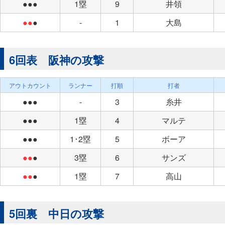
●●●
1塁
9
井領
●●
●
-
1
大島
6回表 阪神の攻撃
アウトカウント
ランナー
打順
打者
●●●
-
3
糸井
●●●
1塁
4
マルテ
●●●
1･2塁
5
ボーア
●●
●
3塁
6
サンズ
●●
●
1塁
7
高山
5回裏 中日の攻撃