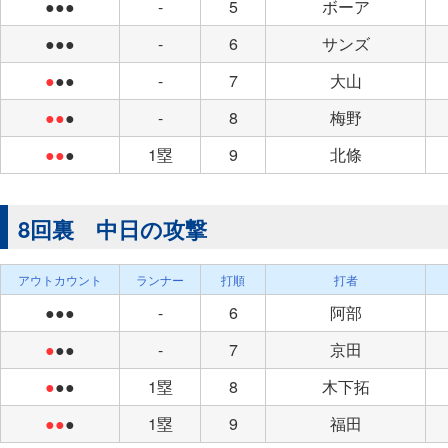
●●●
-
5
ボーア
●●●
-
6
サンズ
●
●●
-
7
大山
●●
●
-
8
梅野
●●
●
1塁
9
北條
8回裏 中日の攻撃
アウトカウント
ランナー
打順
打者
●●●
-
6
阿部
●
●●
-
7
京田
●
●●
1塁
8
木下拓
●●
●
1塁
9
福田