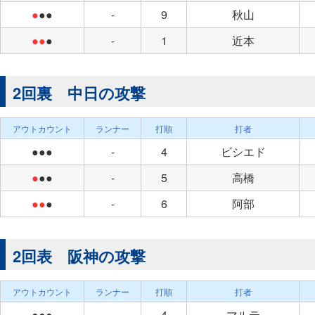
●
●●
-
9
秋山
●●
●
-
1
近本
2回裏 中日の攻撃
アウトカウント
ランナー
打順
打者
●●●
-
4
ビシエド
●
●●
-
5
高橋
●●
●
-
6
阿部
2回表 阪神の攻撃
アウトカウント
ランナー
打順
打者
●●●
-
4
マルテ