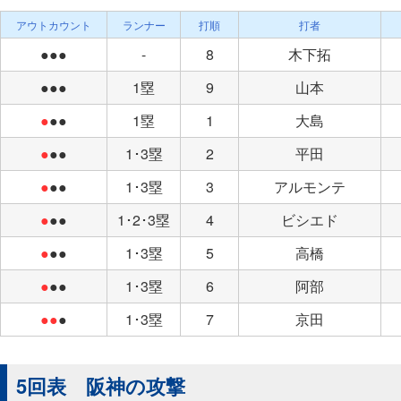
アウトカウント
ランナー
打順
打者
●●●
-
8
木下拓
●●●
1塁
9
山本
●
●●
1塁
1
大島
●
●●
1･3塁
2
平田
●
●●
1･3塁
3
アルモンテ
●
●●
1･2･3塁
4
ビシエド
●
●●
1･3塁
5
高橋
●
●●
1･3塁
6
阿部
●●
●
1･3塁
7
京田
5回表 阪神の攻撃