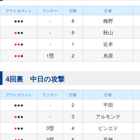
アウトカウント
ランナー
打順
打者
●●●
-
8
梅野
●
●●
-
9
秋山
●●
●
-
1
近本
●●
●
1塁
2
糸原
4回裏 中日の攻撃
アウトカウント
ランナー
打順
打者
●●●
-
2
平田
●
●●
-
3
アルモンテ
●
●●
3塁
4
ビシエド
●●
●
3塁
5
高橋