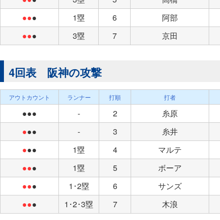
●●
●
1塁
6
阿部
●●
●
3塁
7
京田
4回表 阪神の攻撃
アウトカウント
ランナー
打順
打者
●●●
-
2
糸原
●
●●
-
3
糸井
●
●●
1塁
4
マルテ
●●
●
1塁
5
ボーア
●●
●
1･2塁
6
サンズ
●●
●
1･2･3塁
7
木浪