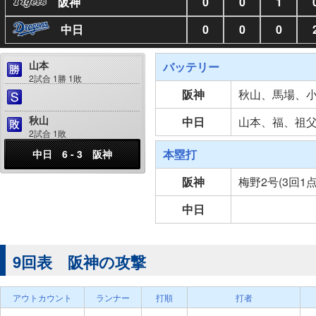
阪神
0
0
1
中日
0
0
0
山本
バッテリー
2試合 1勝 1敗
阪神
秋山、馬場、
秋山
中日
山本、福、祖
2試合 1敗
本塁打
中日 6 - 3 阪神
阪神
梅野2号(3回1
中日
9回表 阪神の攻撃
アウトカウント
ランナー
打順
打者