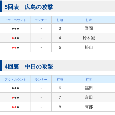
5回表 広島の攻撃
アウトカウント
ランナー
打順
打者
●●●
-
3
野間
●
●●
-
4
鈴木誠
●●
●
-
5
松山
4回裏 中日の攻撃
アウトカウント
ランナー
打順
打者
●●●
-
6
福田
●
●●
-
7
京田
●●
●
-
8
阿部