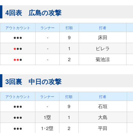
4回表 広島の攻撃
アウトカウント
ランナー
打順
打者
●●●
-
9
床田
●
●●
-
1
ピレラ
●●
●
-
2
菊池涼
3回裏 中日の攻撃
アウトカウント
ランナー
打順
打者
●●●
-
9
石垣
●●●
1塁
1
大島
●●●
1･2塁
2
平田