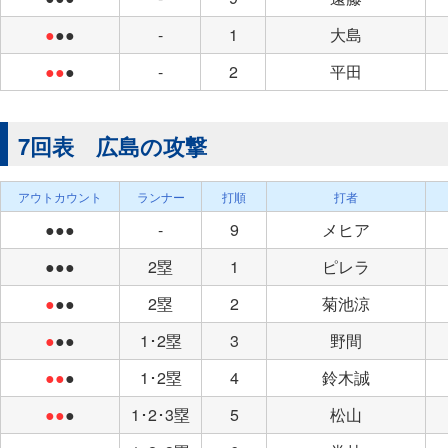
●
●●
-
1
大島
●●
●
-
2
平田
7回表 広島の攻撃
アウトカウント
ランナー
打順
打者
●●●
-
9
メヒア
●●●
2塁
1
ピレラ
●
●●
2塁
2
菊池涼
●
●●
1･2塁
3
野間
●●
●
1･2塁
4
鈴木誠
●●
●
1･2･3塁
5
松山