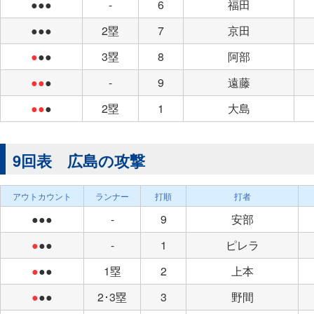
●●●
-
6
福田
●●●
2塁
7
京田
●
●●
3塁
8
阿部
●●
●
-
9
遠藤
●●
●
2塁
1
大島
9回表 広島の攻撃
アウトカウント
ランナー
打順
打者
●●●
-
9
安部
●
●●
-
1
ピレラ
●
●●
1塁
2
上本
●
●●
2･3塁
3
野間