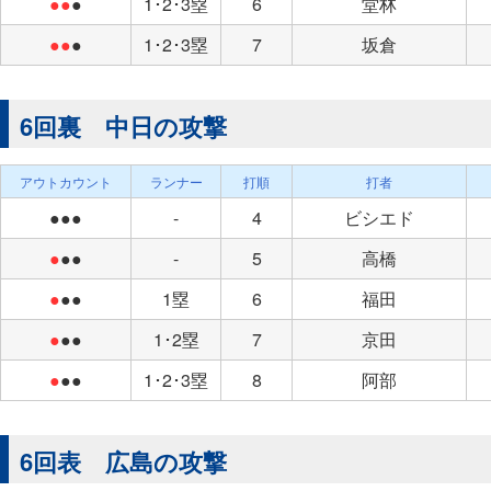
●●
●
1･2･3塁
6
堂林
●●
●
1･2･3塁
7
坂倉
6回裏 中日の攻撃
アウトカウント
ランナー
打順
打者
●●●
-
4
ビシエド
●
●●
-
5
高橋
●
●●
1塁
6
福田
●
●●
1･2塁
7
京田
●
●●
1･2･3塁
8
阿部
6回表 広島の攻撃