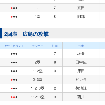
●
●●
-
7
京田
●
●●
1塁
8
阿部
2回表 広島の攻撃
アウトカウント
ランナー
打順
打者
●●●
-
7
坂倉
●●●
2塁
8
田中広
●●●
1･2塁
9
床田
●
●●
2･3塁
1
ピレラ
●
●●
1･2･3塁
2
菊池涼
●●
●
1･2･3塁
3
西川