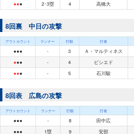
●●
●
2･3塁
4
高橋大
8回裏 中日の攻撃
アウトカウント
ランナー
打順
打者
●●●
-
3
Ａ・マルティネス
●
●●
-
4
ビシエド
●●
●
-
5
石川駿
8回表 広島の攻撃
アウトカウント
ランナー
打順
打者
●●●
-
8
田中広
●●●
1塁
9
安部