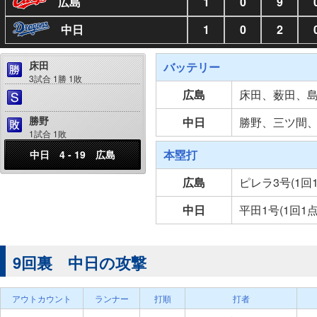
広島
1
0
9
中日
1
0
2
床田
バッテリー
3試合 1勝 1敗
広島
床田、薮田、
勝野
中日
勝野、三ツ間
1試合 1敗
本塁打
中日 4 - 19 広島
広島
ピレラ3号(1回
中日
平田1号(1回1
9回裏 中日の攻撃
アウトカウント
ランナー
打順
打者