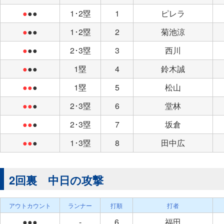
●
●●
1･2塁
1
ピレラ
●
●●
1･2塁
2
菊池涼
●
●●
2･3塁
3
西川
●
●●
1塁
4
鈴木誠
●●
●
1塁
5
松山
●●
●
2･3塁
6
堂林
●●
●
2･3塁
7
坂倉
●●
●
1･3塁
8
田中広
2回裏 中日の攻撃
アウトカウント
ランナー
打順
打者
●●●
-
6
福田