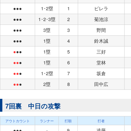
●●●
1･2塁
1
ピレラ
●●●
1･2･3塁
2
菊池涼
●●●
3塁
3
野間
●●●
1塁
4
鈴木誠
●
●●
1塁
5
三好
●●
●
1塁
6
堂林
●●
●
1･2塁
7
坂倉
●●
●
2塁
8
田中広
7回裏 中日の攻撃
アウトカウント
ランナー
打順
打者
●●●
-
9
遠藤