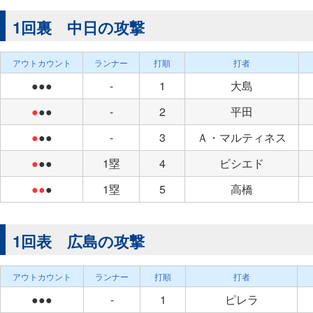
1回裏 中日の攻撃
アウトカウント
ランナー
打順
打者
●●●
-
1
大島
●
●●
-
2
平田
●
●●
-
3
Ａ・マルティネス
●
●●
1塁
4
ビシエド
●●
●
1塁
5
高橋
1回表 広島の攻撃
アウトカウント
ランナー
打順
打者
●●●
-
1
ピレラ