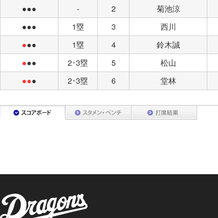
●●●
-
2
菊池涼
●●●
1塁
3
西川
●
●●
1塁
4
鈴木誠
●
●●
2･3塁
5
松山
●●
●
2･3塁
6
堂林