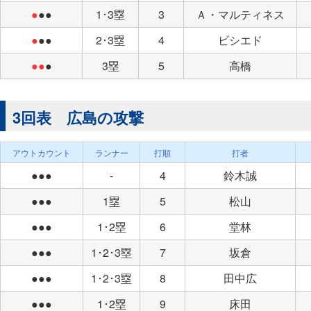
●
●●
1･3塁
3
Ａ・マルティネス
●
●●
2･3塁
4
ビシエド
●●
●
3塁
5
高橋
3回表 広島の攻撃
アウトカウント
ランナー
打順
打者
●●●
-
4
鈴木誠
●●●
1塁
5
松山
●●●
1･2塁
6
堂林
●●●
1･2･3塁
7
坂倉
●●●
1･2･3塁
8
田中広
●●●
1･2塁
9
床田