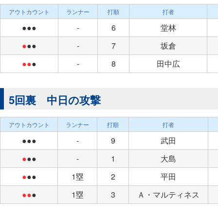
アウトカウント
ランナー
打順
打者
●●●
-
6
堂林
●
●●
-
7
坂倉
●●
●
-
8
田中広
5回裏 中日の攻撃
アウトカウント
ランナー
打順
打者
●●●
-
9
武田
●
●●
-
1
大島
●
●●
1塁
2
平田
●●
●
1塁
3
Ａ・マルティネス