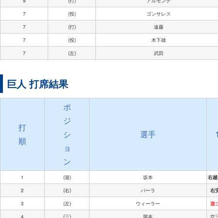
9
(打)
アルモンテ
7
(投)
ゴンサレス
7
(打)
遠藤
7
(投)
木下雄
7
(左)
武田
巨人 打席結果
ポ
ジ
打
シ
選手
順
ョ
ン
1
(遊)
坂本
右越
2
(右)
パーラ
右
3
(左)
ウィーラー
遊
4
(三)
岡本
空