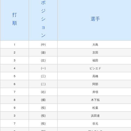
ポ
ジ
打
シ
選手
順
ョ
ン
1
(中)
大島
2
(遊)
京田
3
(左)
福田
4
(一)
ビシエド
5
(三)
高橋
6
(二)
阿部
7
(右)
井領
8
(捕)
木下拓
9
(投)
松葉
3
(投)
浜田達
7
(投)
谷元