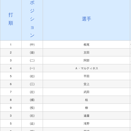
ポ
ジ
打
シ
選手
順
ョ
ン
1
(中)
根尾
2
(遊)
京田
3
(二)
阿部
4
(一)
Ａ・マルティネス
5
(右)
平田
6
(三)
堂上
7
(左)
武田
8
(捕)
桂
9
(投)
柳
3
(右)
遠藤
5
(走)
滝野