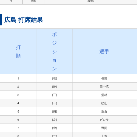
9
(投)
藤嶋
広島 打席結果
ポ
ジ
打
シ
選手
順
ョ
ン
1
(右)
長野
2
(遊)
田中広
3
(三)
堂林
4
(一)
松山
5
(捕)
坂倉
6
(左)
ピレラ
7
(中)
野間
8
(二)
上本