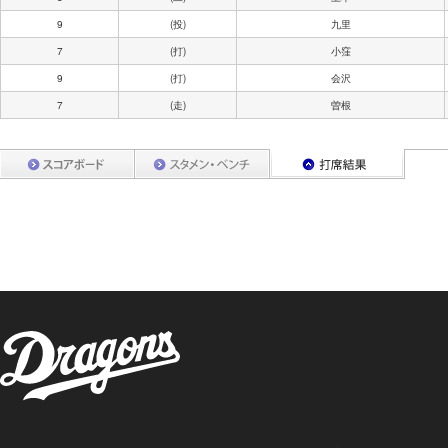
9
(投)
九里
7
(打)
小窪
9
(打)
会沢
7
(走)
曽根