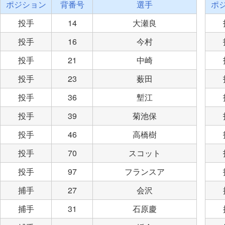
ポジション
背番号
選手
ポ
投手
14
大瀬良
投手
16
今村
投手
21
中崎
投手
23
薮田
投手
36
塹江
投手
39
菊池保
投手
46
高橋樹
投手
70
スコット
投手
97
フランスア
捕手
27
会沢
捕手
31
石原慶