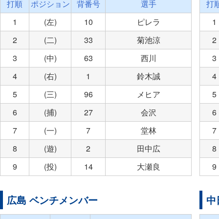
打順
ポジション
背番号
選手
打
1
(左)
10
ピレラ
1
2
(二)
33
菊池涼
2
3
(中)
63
西川
3
4
(右)
1
鈴木誠
4
5
(三)
96
メヒア
5
6
(捕)
27
会沢
6
7
(一)
7
堂林
7
8
(遊)
2
田中広
8
9
(投)
14
大瀬良
9
広島 ベンチメンバー
中