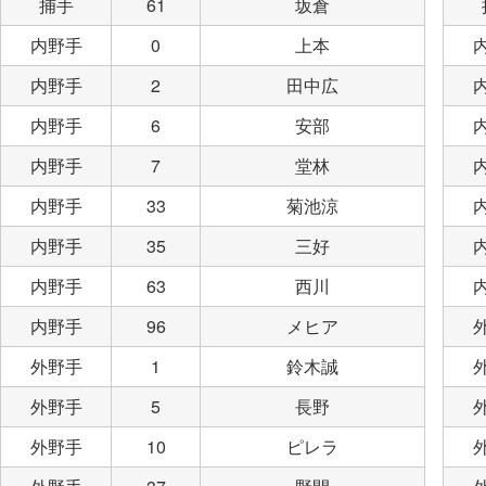
捕手
61
坂倉
内野手
0
上本
内野手
2
田中広
内野手
6
安部
内野手
7
堂林
内野手
33
菊池涼
内野手
35
三好
内野手
63
西川
内野手
96
メヒア
外野手
1
鈴木誠
外野手
5
長野
外野手
10
ピレラ