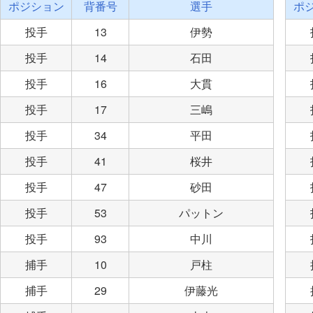
ポジション
背番号
選手
ポ
投手
13
伊勢
投手
14
石田
投手
16
大貫
投手
17
三嶋
投手
34
平田
投手
41
桜井
投手
47
砂田
投手
53
パットン
投手
93
中川
捕手
10
戸柱
捕手
29
伊藤光