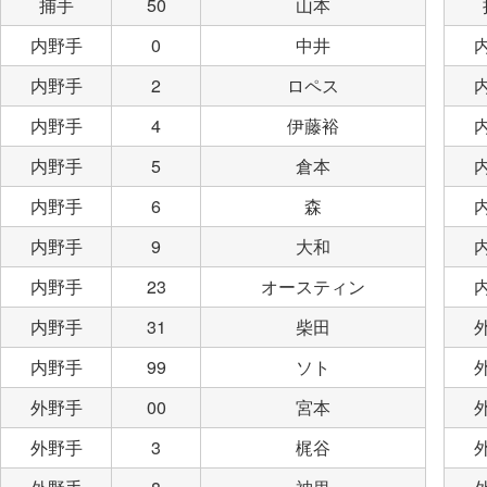
捕手
50
山本
内野手
0
中井
内野手
2
ロペス
内野手
4
伊藤裕
内野手
5
倉本
内野手
6
森
内野手
9
大和
内野手
23
オースティン
内野手
31
柴田
内野手
99
ソト
外野手
00
宮本
外野手
3
梶谷