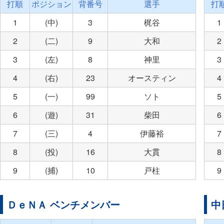
打順
ポジション
背番号
選手
打
1
(中)
3
梶谷
1
2
(二)
9
大和
2
3
(左)
8
神里
3
4
(右)
23
オースティン
4
5
(一)
99
ソト
5
6
(遊)
31
柴田
6
7
(三)
4
伊藤裕
7
8
(投)
16
大貫
8
9
(捕)
10
戸柱
9
ＤｅＮＡ ベンチメンバー
中