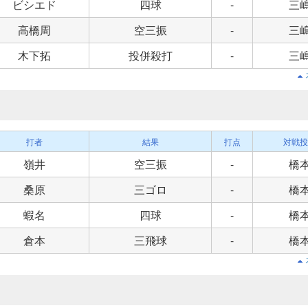
ビシエド
四球
-
三
高橋周
空三振
-
三
木下拓
投併殺打
-
三
打者
結果
打点
対戦投
嶺井
空三振
-
橋
桑原
三ゴロ
-
橋
蝦名
四球
-
橋
倉本
三飛球
-
橋