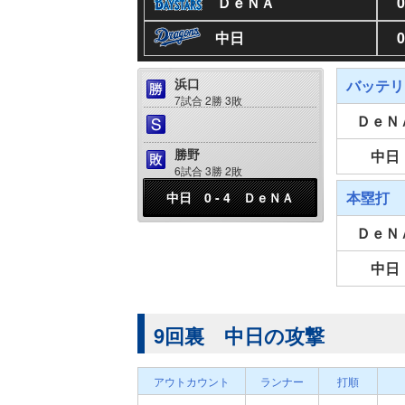
ＤｅＮＡ
0
中日
0
浜口
バッテリ
7試合 2勝 3敗
ＤｅＮ
勝野
中日
6試合 3勝 2敗
本塁打
中日 0 - 4 ＤｅＮＡ
ＤｅＮ
中日
9回裏 中日の攻撃
アウトカウント
ランナー
打順