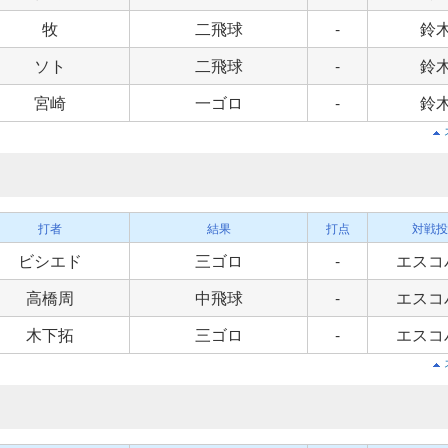
牧
二飛球
-
鈴
ソト
二飛球
-
鈴
宮崎
一ゴロ
-
鈴
打者
結果
打点
対戦投
ビシエド
三ゴロ
-
エスコ
高橋周
中飛球
-
エスコ
木下拓
三ゴロ
-
エスコ