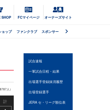
E SHOP
FCマイページ
オーナーズサイト
ショップ
ファンクラブ
スポンサー
試合速報
一軍試合日程・結果
出場選手登録抹消履歴
787人）
出場登録選手
計
JERA セ・リーグ順位表