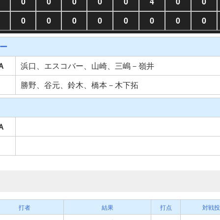
0
0
0
0
0
4
0
0
0
0
0
0
0
0
0
0
ー
Ａ
浜口、エスコバー、山崎、三嶋－嶺井
勝野、谷元、鈴木、橋本－木下拓
Ａ
打者
結果
打点
対戦投