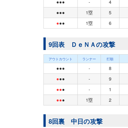
●●●
-
4
●●●
1塁
5
●
●●
1塁
6
9回表 ＤｅＮＡの攻撃
アウトカウント
ランナー
打順
●●●
-
8
●
●●
-
9
●●
●
-
1
●●
●
1塁
2
8回裏 中日の攻撃