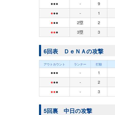
●●●
-
9
●
●●
-
1
●
●●
2塁
2
●●
●
3塁
3
6回表 ＤｅＮＡの攻撃
アウトカウント
ランナー
打順
●●●
-
1
●
●●
-
2
●●
●
-
3
5回裏 中日の攻撃