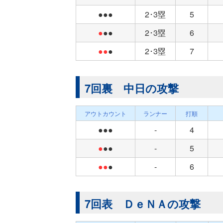
●●●
2･3塁
5
●
●●
2･3塁
6
●●
●
2･3塁
7
7回裏 中日の攻撃
アウトカウント
ランナー
打順
●●●
-
4
●
●●
-
5
●●
●
-
6
7回表 ＤｅＮＡの攻撃