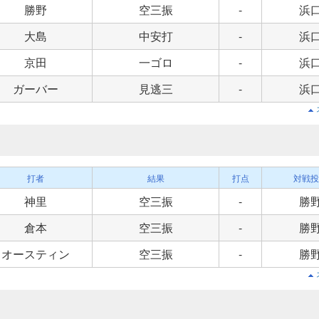
勝野
空三振
-
浜
大島
中安打
-
浜
京田
一ゴロ
-
浜
ガーバー
見逃三
-
浜
打者
結果
打点
対戦投
神里
空三振
-
勝
倉本
空三振
-
勝
オースティン
空三振
-
勝