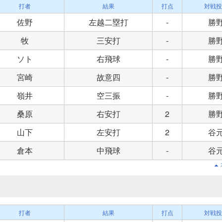
打者
結果
打点
対戦投
佐野
左越二塁打
-
勝
牧
三安打
-
勝
ソト
右飛球
-
勝
宮崎
故意四
-
勝
嶺井
空三振
-
勝
桑原
右安打
2
勝
山下
左安打
2
谷
倉本
中飛球
-
谷
打者
結果
打点
対戦投