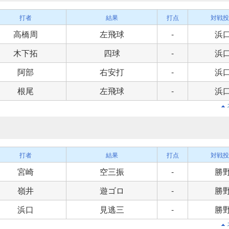
打者
結果
打点
対戦投
高橋周
左飛球
-
浜
木下拓
四球
-
浜
阿部
右安打
-
浜
根尾
左飛球
-
浜
打者
結果
打点
対戦投
宮崎
空三振
-
勝
嶺井
遊ゴロ
-
勝
浜口
見逃三
-
勝