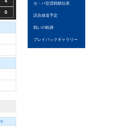
4
セ・パ交流戦順位表
0
試合放送予定
戦いの軌跡
プレイバックギャラリー
手