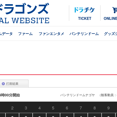
TICKET
ONLIN
ムデータ
ファーム
ファンエンタメ
バンテリンドーム
グッズ
14時00分開始
バンテリンドームナゴヤ （観客動員：8
2
3
4
5
6
7
8
9