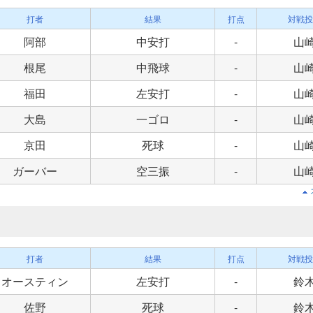
打者
結果
打点
対戦投
阿部
中安打
-
山
根尾
中飛球
-
山
福田
左安打
-
山
大島
一ゴロ
-
山
京田
死球
-
山
ガーバー
空三振
-
山
打者
結果
打点
対戦投
オースティン
左安打
-
鈴
佐野
死球
-
鈴