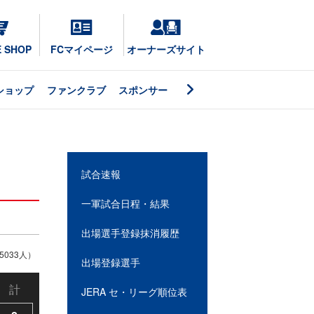
E SHOP
FCマイページ
オーナーズサイト
ショップ
ファンクラブ
スポンサー
試合速報
一軍試合日程・結果
出場選手登録抹消履歴
033人）
出場登録選手
計
JERA セ・リーグ順位表