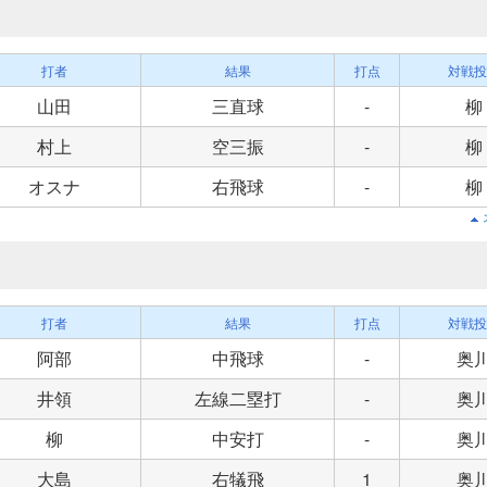
打者
結果
打点
対戦投
山田
三直球
-
柳
村上
空三振
-
柳
オスナ
右飛球
-
柳
打者
結果
打点
対戦投
阿部
中飛球
-
奥
井領
左線二塁打
-
奥
柳
中安打
-
奥
大島
右犠飛
1
奥