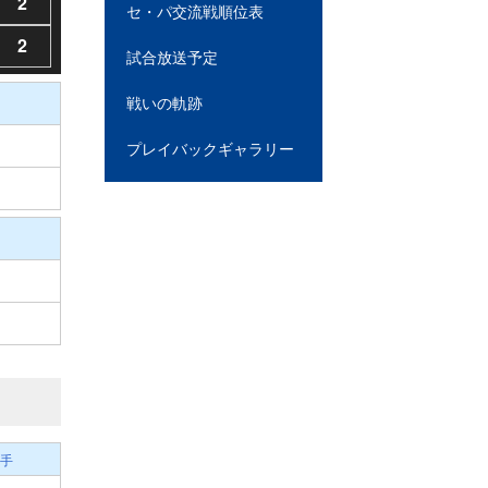
2
セ・パ交流戦順位表
2
試合放送予定
戦いの軌跡
プレイバックギャラリー
手