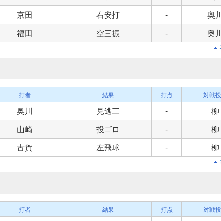
京田
右安打
-
奥
福田
空三振
-
奥
打者
結果
打点
対戦投
奥川
見逃三
-
柳
山崎
投ゴロ
-
柳
古賀
左飛球
-
柳
打者
結果
打点
対戦投