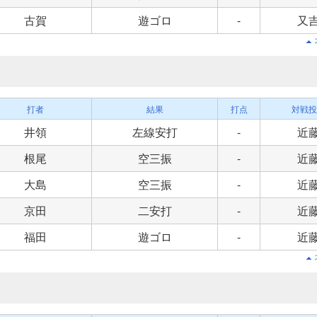
古賀
遊ゴロ
-
又
打者
結果
打点
対戦投
井領
左線安打
-
近
根尾
空三振
-
近
大島
空三振
-
近
京田
二安打
-
近
福田
遊ゴロ
-
近