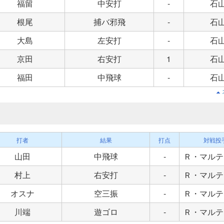
福留
中安打
-
石
根尾
捕バ邪飛
-
石
大島
左安打
-
石
京田
右安打
1
石
福田
中飛球
-
石
打者
結果
打点
対戦投
山田
中飛球
-
Ｒ・マルテ
村上
右安打
-
Ｒ・マルテ
オスナ
空三振
-
Ｒ・マルテ
川端
遊ゴロ
-
Ｒ・マルテ