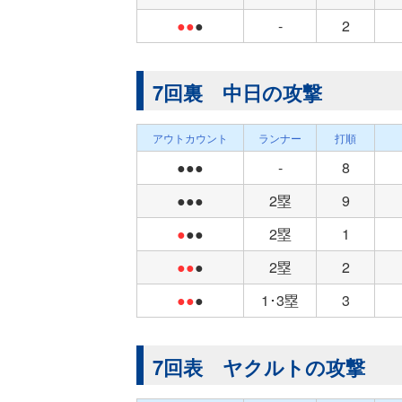
●●
●
-
2
7回裏 中日の攻撃
アウトカウント
ランナー
打順
●●●
-
8
●●●
2塁
9
●
●●
2塁
1
●●
●
2塁
2
●●
●
1･3塁
3
7回表 ヤクルトの攻撃