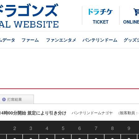
TICKET
ONLIN
ムデータ
ファーム
ファンエンタメ
バンテリンドーム
グッズ
戦 14時00分開始 規定により引き分け
バンテリンドームナゴヤ （観客動員：5
2
3
4
5
6
7
8
9