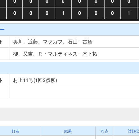
0
0
0
0
0
0
0
0
0
0
0
1
0
0
0
1
ー
ト
奥川、近藤、マクガフ、石山－古賀
柳、又吉、Ｒ・マルティネス－木下拓
ト
村上11号(1回2点柳)
打者
結果
打点
対戦投