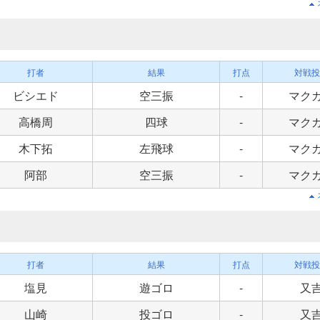
打者
結果
打点
対戦投
ビシエド
空三振
-
マク
高橋周
四球
-
マク
木下拓
左飛球
-
マク
阿部
空三振
-
マク
打者
結果
打点
対戦投
塩見
遊ゴロ
-
又
山崎
投ゴロ
-
又