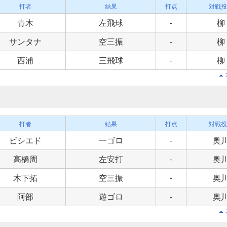
打者
結果
打点
対戦投
青木
左飛球
-
柳
サンタナ
空三振
-
柳
西浦
三飛球
-
柳
打者
結果
打点
対戦投
ビシエド
一ゴロ
-
奥
高橋周
左安打
-
奥
木下拓
空三振
-
奥
阿部
遊ゴロ
-
奥