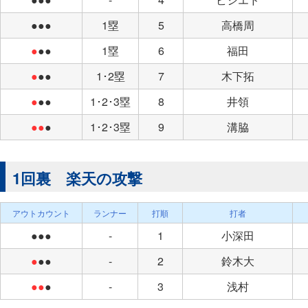
●●●
1塁
5
高橋周
●
●●
1塁
6
福田
●
●●
1･2塁
7
木下拓
●
●●
1･2･3塁
8
井領
●●
●
1･2･3塁
9
溝脇
1回裏 楽天の攻撃
アウトカウント
ランナー
打順
打者
●●●
-
1
小深田
●
●●
-
2
鈴木大
●●
●
-
3
浅村