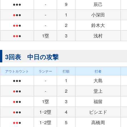
●●●
-
9
辰己
●
●●
-
1
小深田
●●
●
-
2
鈴木大
●●
●
1塁
3
浅村
3回表 中日の攻撃
アウトカウント
ランナー
打順
打者
●●●
-
1
大島
●
●●
-
2
堂上
●
●●
1塁
3
福留
●
●●
1･2塁
4
ビシエド
●●
●
1･2塁
5
高橋周