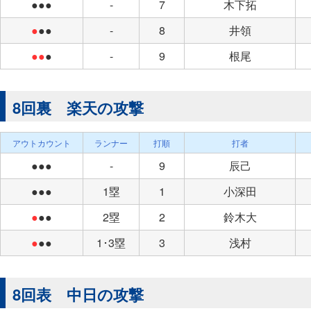
●●●
-
7
木下拓
●
●●
-
8
井領
●●
●
-
9
根尾
8回裏 楽天の攻撃
アウトカウント
ランナー
打順
打者
●●●
-
9
辰己
●●●
1塁
1
小深田
●
●●
2塁
2
鈴木大
●
●●
1･3塁
3
浅村
8回表 中日の攻撃