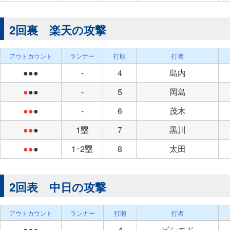
2回裏 楽天の攻撃
アウトカウント
ランナー
打順
打者
●●●
-
4
島内
●
●●
-
5
岡島
●●
●
-
6
茂木
●●
●
1塁
7
黒川
●●
●
1･2塁
8
太田
2回表 中日の攻撃
アウトカウント
ランナー
打順
打者
●●●
-
4
ビシエド