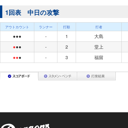
1回表 中日の攻撃
アウトカウント
ランナー
打順
打者
●●●
-
1
大島
●
●●
-
2
堂上
●●
●
-
3
福留