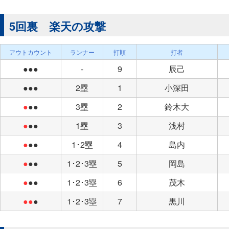
5回裏 楽天の攻撃
アウトカウント
ランナー
打順
打者
●●●
-
9
辰己
●●●
2塁
1
小深田
●
●●
3塁
2
鈴木大
●
●●
1塁
3
浅村
●
●●
1･2塁
4
島内
●
●●
1･2･3塁
5
岡島
●
●●
1･2･3塁
6
茂木
●●
●
1･2･3塁
7
黒川