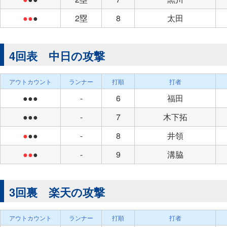
●●
●
2塁
8
太田
4回表 中日の攻撃
アウトカウント
ランナー
打順
打者
●●●
-
6
福田
●●●
-
7
木下拓
●
●●
-
8
井領
●●
●
-
9
溝脇
3回裏 楽天の攻撃
アウトカウント
ランナー
打順
打者