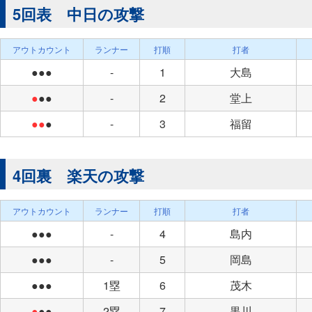
5回表 中日の攻撃
アウトカウント
ランナー
打順
打者
●●●
-
1
大島
●
●●
-
2
堂上
●●
●
-
3
福留
4回裏 楽天の攻撃
アウトカウント
ランナー
打順
打者
●●●
-
4
島内
●●●
-
5
岡島
●●●
1塁
6
茂木
●
●●
2塁
7
黒川