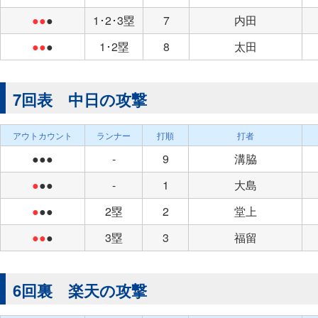
●●
●
1･2･3塁
7
内田
●●
●
1･2塁
8
太田
7回表 中日の攻撃
アウトカウント
ランナー
打順
打者
●●●
-
9
溝脇
●
●●
-
1
大島
●
●●
2塁
2
堂上
●●
●
3塁
3
福留
6回裏 楽天の攻撃