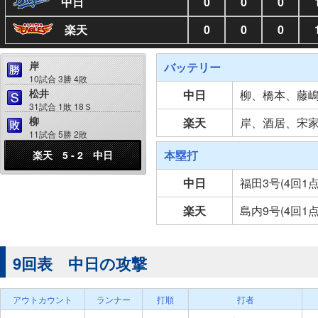
中日
0
0
0
楽天
0
0
0
岸
バッテリー
10試合 3勝 4敗
松井
中日
柳、橋本、藤
31試合 1敗 18Ｓ
柳
楽天
岸、酒居、宋
11試合 5勝 2敗
本塁打
楽天 5 - 2 中日
中日
福田3号(4回1点
楽天
島内9号(4回1点
9回表 中日の攻撃
アウトカウント
ランナー
打順
打者