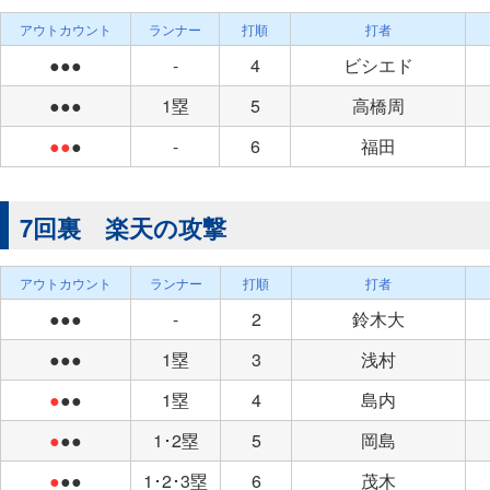
アウトカウント
ランナー
打順
打者
●●●
-
4
ビシエド
●●●
1塁
5
高橋周
●●
●
-
6
福田
7回裏 楽天の攻撃
アウトカウント
ランナー
打順
打者
●●●
-
2
鈴木大
●●●
1塁
3
浅村
●
●●
1塁
4
島内
●
●●
1･2塁
5
岡島
●
●●
1･2･3塁
6
茂木