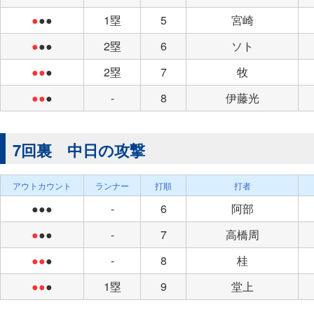
●
●●
1塁
5
宮崎
●
●●
2塁
6
ソト
●●
●
2塁
7
牧
●●
●
-
8
伊藤光
7回裏 中日の攻撃
アウトカウント
ランナー
打順
打者
●●●
-
6
阿部
●
●●
-
7
高橋周
●●
●
-
8
桂
●●
●
1塁
9
堂上