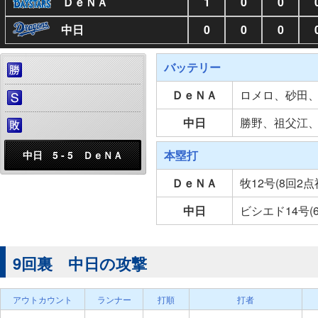
ＤｅＮＡ
1
0
0
中日
0
0
0
バッテリー
ＤｅＮＡ
ロメロ、砂田
中日
勝野、祖父江
本塁打
中日 5 - 5 ＤｅＮＡ
ＤｅＮＡ
牧12号(8回2点
中日
ビシエド14号(
9回裏 中日の攻撃
アウトカウント
ランナー
打順
打者