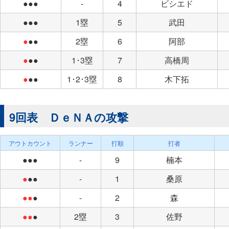
●●●
-
4
ビシエド
●●●
1塁
5
武田
●
●●
2塁
6
阿部
●
●●
1･3塁
7
高橋周
●
●●
1･2･3塁
8
木下拓
9回表 ＤｅＮＡの攻撃
アウトカウント
ランナー
打順
打者
●●●
-
9
楠本
●
●●
-
1
桑原
●●
●
-
2
森
●●
●
2塁
3
佐野