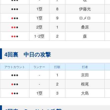
●●●
1塁
8
伊藤光
●
●●
1塁
9
ロメロ
●●
●
2塁
1
桑原
●●
●
1･2塁
2
森
4回裏 中日の攻撃
アウトカウント
ランナー
打順
打者
●●●
-
1
京田
●
●●
-
2
根尾
●
●●
1塁
3
大島