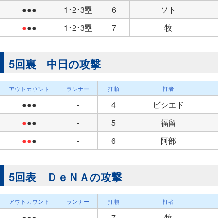
●●●
1･2･3塁
6
ソト
●
●●
1･2･3塁
7
牧
5回裏 中日の攻撃
アウトカウント
ランナー
打順
打者
●●●
-
4
ビシエド
●
●●
-
5
福留
●●
●
-
6
阿部
5回表 ＤｅＮＡの攻撃
アウトカウント
ランナー
打順
打者
●●●
-
7
牧