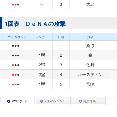
●●
●
-
3
大島
1回表 ＤｅＮＡの攻撃
アウトカウント
ランナー
打順
打者
●●●
-
1
桑原
●●●
1塁
2
森
●
●●
2塁
3
佐野
●●
●
2塁
4
オースティン
●●
●
1塁
5
宮崎