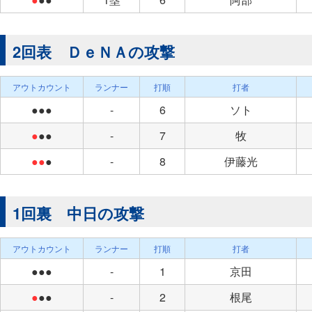
2回表 ＤｅＮＡの攻撃
アウトカウント
ランナー
打順
打者
●●●
-
6
ソト
●
●●
-
7
牧
●●
●
-
8
伊藤光
1回裏 中日の攻撃
アウトカウント
ランナー
打順
打者
●●●
-
1
京田
●
●●
-
2
根尾