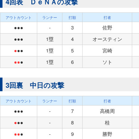
4回表 ＤｅＮＡの攻撃
アウトカウント
ランナー
打順
打者
●●●
-
3
佐野
●●●
1塁
4
オースティン
●
●●
1塁
5
宮崎
●●
●
1塁
6
ソト
3回裏 中日の攻撃
アウトカウント
ランナー
打順
打者
●●●
-
7
高橋周
●
●●
-
8
桂
●●
●
-
9
勝野