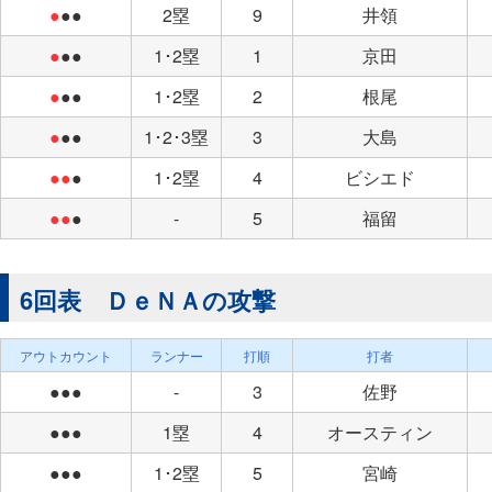
●
●●
2塁
9
井領
●
●●
1･2塁
1
京田
●
●●
1･2塁
2
根尾
●
●●
1･2･3塁
3
大島
●●
●
1･2塁
4
ビシエド
●●
●
-
5
福留
6回表 ＤｅＮＡの攻撃
アウトカウント
ランナー
打順
打者
●●●
-
3
佐野
●●●
1塁
4
オースティン
●●●
1･2塁
5
宮崎