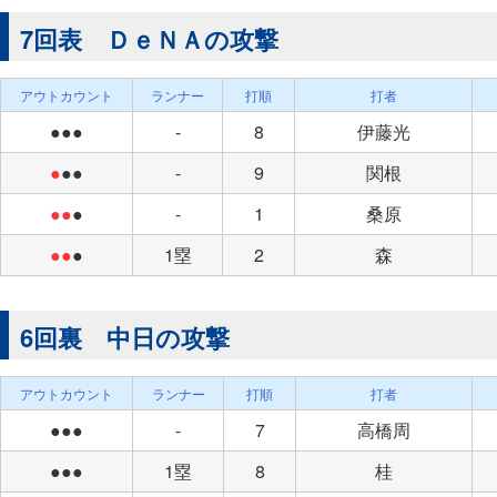
7回表 ＤｅＮＡの攻撃
アウトカウント
ランナー
打順
打者
●●●
-
8
伊藤光
●
●●
-
9
関根
●●
●
-
1
桑原
●●
●
1塁
2
森
6回裏 中日の攻撃
アウトカウント
ランナー
打順
打者
●●●
-
7
高橋周
●●●
1塁
8
桂