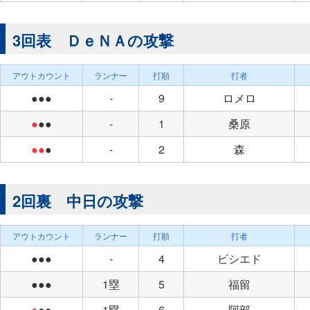
3回表 ＤｅＮＡの攻撃
アウトカウント
ランナー
打順
打者
●●●
-
9
ロメロ
●
●●
-
1
桑原
●●
●
-
2
森
2回裏 中日の攻撃
アウトカウント
ランナー
打順
打者
●●●
-
4
ビシエド
●●●
1塁
5
福留
●
●●
1塁
6
阿部