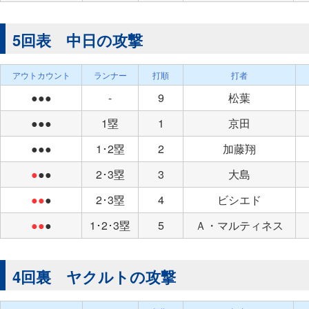
5回表 中日の攻撃
アウトカウント
ランナー
打順
打者
●●●
-
9
松葉
●●●
1塁
1
京田
●●●
1･2塁
2
加藤翔
●
●●
2･3塁
3
大島
●●
●
2･3塁
4
ビシエド
●●
●
1･2･3塁
5
Ａ・マルティネス
4回裏 ヤクルトの攻撃