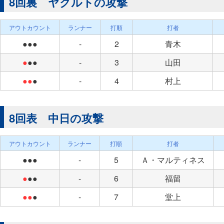
8回裏 ヤクルトの攻撃
アウトカウント
ランナー
打順
打者
●●●
-
2
青木
●
●●
-
3
山田
●●
●
-
4
村上
8回表 中日の攻撃
アウトカウント
ランナー
打順
打者
●●●
-
5
Ａ・マルティネス
●
●●
-
6
福留
●●
●
-
7
堂上