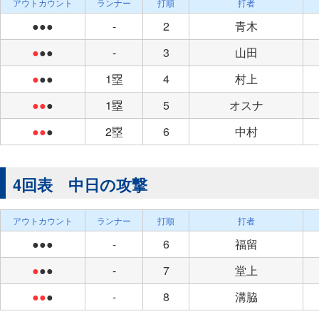
アウトカウント
ランナー
打順
打者
●●●
-
2
青木
●
●●
-
3
山田
●
●●
1塁
4
村上
●●
●
1塁
5
オスナ
●●
●
2塁
6
中村
4回表 中日の攻撃
アウトカウント
ランナー
打順
打者
●●●
-
6
福留
●
●●
-
7
堂上
●●
●
-
8
溝脇