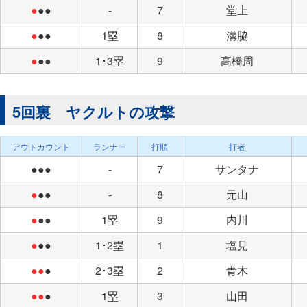
●
●●
-
7
堂上
●
●●
1塁
8
溝脇
●
●●
1･3塁
9
高橋周
5回裏 ヤクルトの攻撃
アウトカウント
ランナー
打順
打者
●●●
-
7
サンタナ
●
●●
-
8
元山
●
●●
1塁
9
内川
●
●●
1･2塁
1
塩見
●●
●
2･3塁
2
青木
●●
●
1塁
3
山田