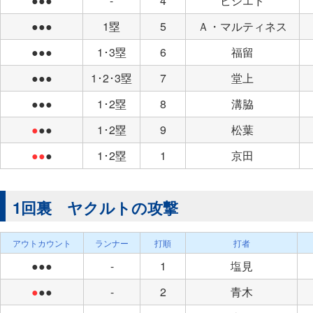
●●●
-
4
ビシエド
●●●
1塁
5
Ａ・マルティネス
●●●
1･3塁
6
福留
●●●
1･2･3塁
7
堂上
●●●
1･2塁
8
溝脇
●
●●
1･2塁
9
松葉
●●
●
1･2塁
1
京田
1回裏 ヤクルトの攻撃
アウトカウント
ランナー
打順
打者
●●●
-
1
塩見
●
●●
-
2
青木