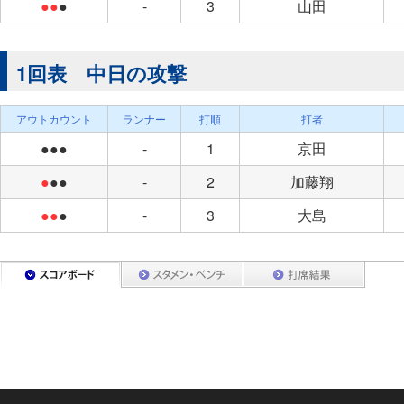
●●
●
-
3
山田
1回表 中日の攻撃
アウトカウント
ランナー
打順
打者
●●●
-
1
京田
●
●●
-
2
加藤翔
●●
●
-
3
大島