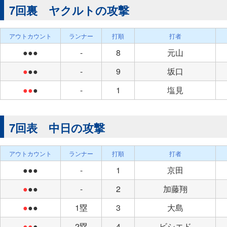
7回裏 ヤクルトの攻撃
アウトカウント
ランナー
打順
打者
●●●
-
8
元山
●
●●
-
9
坂口
●●
●
-
1
塩見
7回表 中日の攻撃
アウトカウント
ランナー
打順
打者
●●●
-
1
京田
●
●●
-
2
加藤翔
●
●●
1塁
3
大島
●●
●
2塁
4
ビシエド