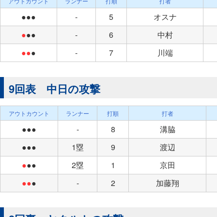
アウトカウント
ランナー
打順
打者
●●●
-
5
オスナ
●
●●
-
6
中村
●●
●
-
7
川端
9回表 中日の攻撃
アウトカウント
ランナー
打順
打者
●●●
-
8
溝脇
●●●
1塁
9
渡辺
●
●●
2塁
1
京田
●●
●
-
2
加藤翔