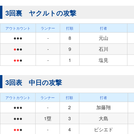
3回裏 ヤクルトの攻撃
アウトカウント
ランナー
打順
打者
●●●
-
8
元山
●
●●
-
9
石川
●●
●
-
1
塩見
3回表 中日の攻撃
アウトカウント
ランナー
打順
打者
●●●
-
2
加藤翔
●●●
1塁
3
大島
●●
●
-
4
ビシエド