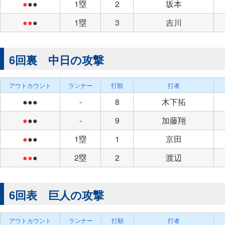
●
●●
1塁
2
坂本
●●
●
1塁
3
吉川
6回裏 中日の攻撃
アウトカウント
ランナー
打順
打者
●●●
-
8
木下拓
●
●●
-
9
加藤翔
●
●●
1塁
1
京田
●●
●
2塁
2
渡辺
6回表 巨人の攻撃
アウトカウント
ランナー
打順
打者