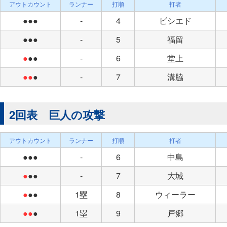
アウトカウント
ランナー
打順
打者
●●●
-
4
ビシエド
●●●
-
5
福留
●
●●
-
6
堂上
●●
●
-
7
溝脇
2回表 巨人の攻撃
アウトカウント
ランナー
打順
打者
●●●
-
6
中島
●
●●
-
7
大城
●
●●
1塁
8
ウィーラー
●●
●
1塁
9
戸郷