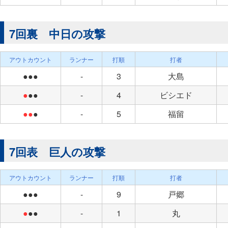
7回裏 中日の攻撃
アウトカウント
ランナー
打順
打者
●●●
-
3
大島
●
●●
-
4
ビシエド
●●
●
-
5
福留
7回表 巨人の攻撃
アウトカウント
ランナー
打順
打者
●●●
-
9
戸郷
●
●●
-
1
丸