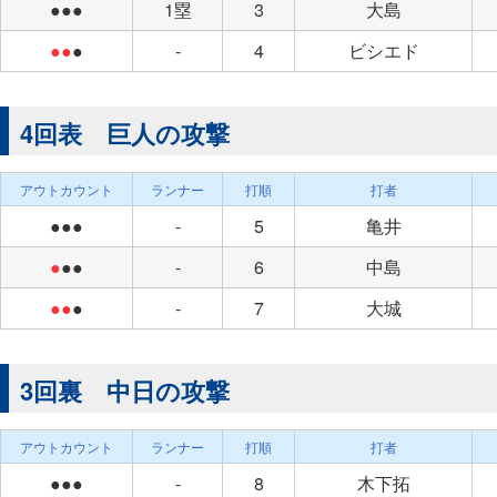
●●●
1塁
3
大島
●●
●
-
4
ビシエド
4回表 巨人の攻撃
アウトカウント
ランナー
打順
打者
●●●
-
5
亀井
●
●●
-
6
中島
●●
●
-
7
大城
3回裏 中日の攻撃
アウトカウント
ランナー
打順
打者
●●●
-
8
木下拓