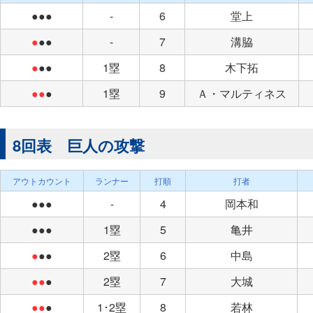
●●●
-
6
堂上
●
●●
-
7
溝脇
●
●●
1塁
8
木下拓
●●
●
1塁
9
Ａ・マルティネス
8回表 巨人の攻撃
アウトカウント
ランナー
打順
打者
●●●
-
4
岡本和
●●●
1塁
5
亀井
●
●●
2塁
6
中島
●●
●
2塁
7
大城
●●
●
1･2塁
8
若林