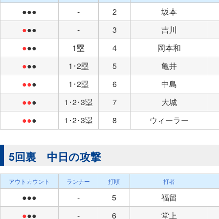
●●●
-
2
坂本
●
●●
-
3
吉川
●
●●
1塁
4
岡本和
●
●●
1･2塁
5
亀井
●●
●
1･2塁
6
中島
●●
●
1･2･3塁
7
大城
●●
●
1･2･3塁
8
ウィーラー
5回裏 中日の攻撃
アウトカウント
ランナー
打順
打者
●●●
-
5
福留
●
●●
-
6
堂上