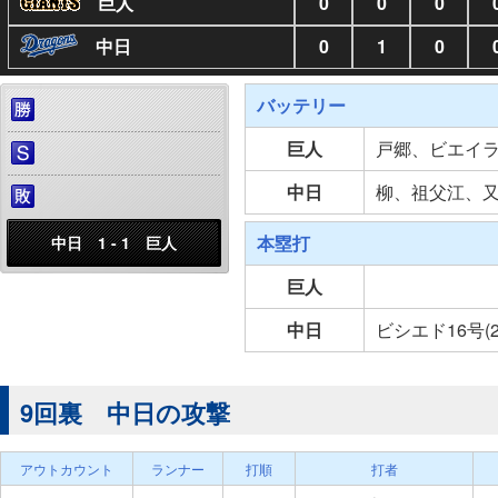
巨人
0
0
0
中日
0
1
0
バッテリー
巨人
戸郷、ビエイ
中日
柳、祖父江、
本塁打
中日 1 - 1 巨人
巨人
中日
ビシエド16号(
9回裏 中日の攻撃
アウトカウント
ランナー
打順
打者