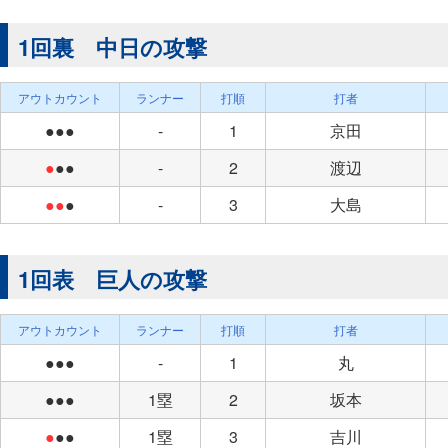
1回裏 中日の攻撃
アウトカウント
ランナー
打順
打者
●●●
-
1
京田
●
●●
-
2
渡辺
●●
●
-
3
大島
1回表 巨人の攻撃
アウトカウント
ランナー
打順
打者
●●●
-
1
丸
●●●
1塁
2
坂本
●
●●
1塁
3
吉川