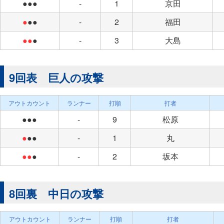
●●●
-
1
京田
●
●●
-
2
福田
●●
●
-
3
大島
9回表 巨人の攻撃
アウトカウント
ランナー
打順
打者
●●●
-
9
松原
●
●●
-
1
丸
●●
●
-
2
坂本
8回裏 中日の攻撃
アウトカウント
ランナー
打順
打者