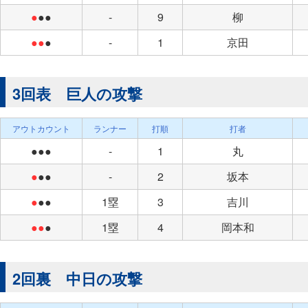
●
●●
-
9
柳
●●
●
-
1
京田
3回表 巨人の攻撃
アウトカウント
ランナー
打順
打者
●●●
-
1
丸
●
●●
-
2
坂本
●
●●
1塁
3
吉川
●●
●
1塁
4
岡本和
2回裏 中日の攻撃