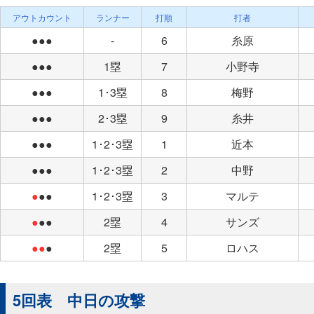
アウトカウント
ランナー
打順
打者
●●●
-
6
糸原
●●●
1塁
7
小野寺
●●●
1･3塁
8
梅野
●●●
2･3塁
9
糸井
●●●
1･2･3塁
1
近本
●●●
1･2･3塁
2
中野
●
●●
1･2･3塁
3
マルテ
●
●●
2塁
4
サンズ
●●
●
2塁
5
ロハス
5回表 中日の攻撃