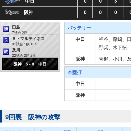
中日
0
0
5
阪神
0
0
0
田島
バッテリー
7試合 2勝
Ｒ・マルティネス
中日
福谷、藤嶋、
31試合 1敗 13Ｓ
野奨、木下拓
及川
22試合 2勝 2敗
阪神
青柳、小川、
阪神 5 - 8 中日
本塁打
中日
阪神
9回裏 阪神の攻撃