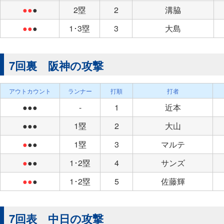
●●
●
2塁
2
溝脇
●●
●
1･3塁
3
大島
7回裏 阪神の攻撃
アウトカウント
ランナー
打順
打者
●●●
-
1
近本
●●●
1塁
2
大山
●
●●
1塁
3
マルテ
●
●●
1･2塁
4
サンズ
●●
●
1･2塁
5
佐藤輝
7回表 中日の攻撃