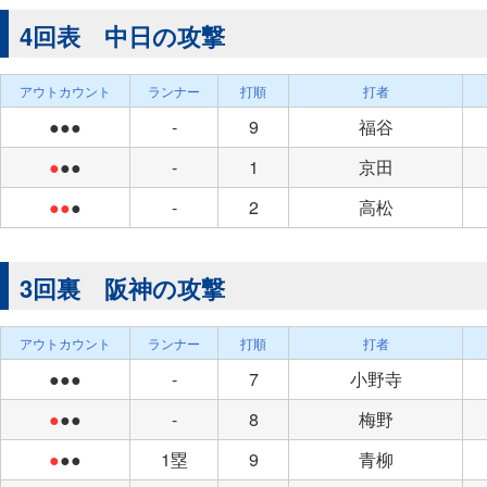
4回表 中日の攻撃
アウトカウント
ランナー
打順
打者
●●●
-
9
福谷
●
●●
-
1
京田
●●
●
-
2
高松
3回裏 阪神の攻撃
アウトカウント
ランナー
打順
打者
●●●
-
7
小野寺
●
●●
-
8
梅野
●
●●
1塁
9
青柳