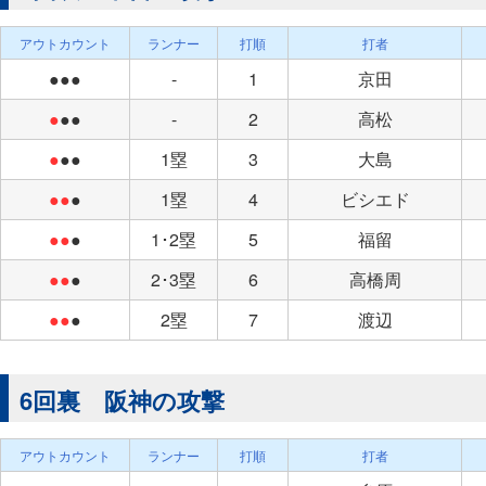
アウトカウント
ランナー
打順
打者
●●●
-
1
京田
●
●●
-
2
高松
●
●●
1塁
3
大島
●●
●
1塁
4
ビシエド
●●
●
1･2塁
5
福留
●●
●
2･3塁
6
高橋周
●●
●
2塁
7
渡辺
6回裏 阪神の攻撃
アウトカウント
ランナー
打順
打者