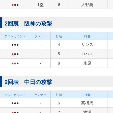
●
●●
1塁
8
大野奨
2回裏 阪神の攻撃
アウトカウント
ランナー
打順
打者
●●●
-
4
サンズ
●
●●
-
5
ロハス
●●
●
-
6
糸原
2回表 中日の攻撃
アウトカウント
ランナー
打順
打者
●●●
-
6
高橋周
●
●●
-
7
渡辺