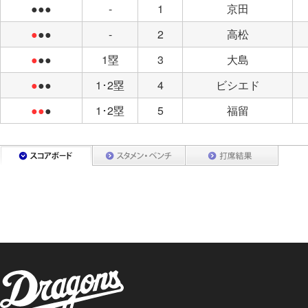
●●●
-
1
京田
●
●●
-
2
高松
●
●●
1塁
3
大島
●
●●
1･2塁
4
ビシエド
●●
●
1･2塁
5
福留