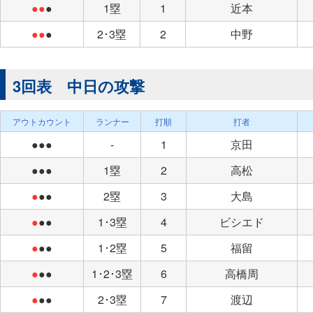
●●
●
1塁
1
近本
●●
●
2･3塁
2
中野
3回表 中日の攻撃
アウトカウント
ランナー
打順
打者
●●●
-
1
京田
●●●
1塁
2
高松
●
●●
2塁
3
大島
●
●●
1･3塁
4
ビシエド
●
●●
1･2塁
5
福留
●
●●
1･2･3塁
6
高橋周
●
●●
2･3塁
7
渡辺