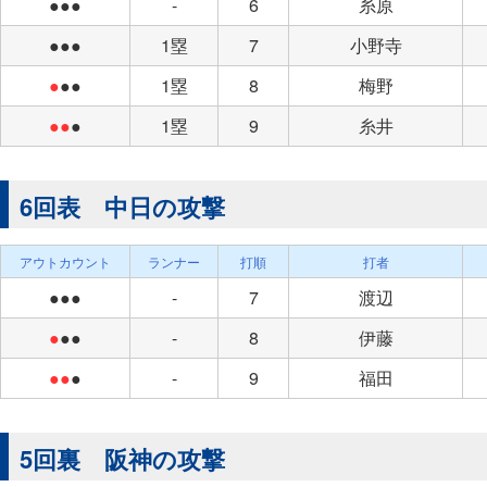
●●●
-
6
糸原
●●●
1塁
7
小野寺
●
●●
1塁
8
梅野
●●
●
1塁
9
糸井
6回表 中日の攻撃
アウトカウント
ランナー
打順
打者
●●●
-
7
渡辺
●
●●
-
8
伊藤
●●
●
-
9
福田
5回裏 阪神の攻撃