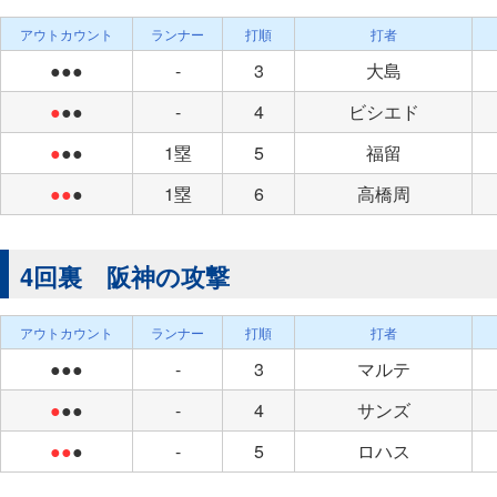
アウトカウント
ランナー
打順
打者
●●●
-
3
大島
●
●●
-
4
ビシエド
●
●●
1塁
5
福留
●●
●
1塁
6
高橋周
4回裏 阪神の攻撃
アウトカウント
ランナー
打順
打者
●●●
-
3
マルテ
●
●●
-
4
サンズ
●●
●
-
5
ロハス