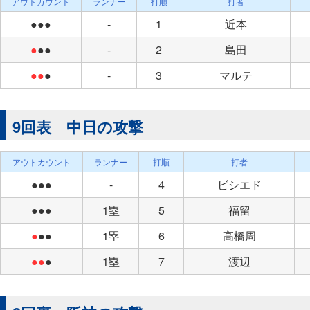
アウトカウント
ランナー
打順
打者
●●●
-
1
近本
●
●●
-
2
島田
●●
●
-
3
マルテ
9回表 中日の攻撃
アウトカウント
ランナー
打順
打者
●●●
-
4
ビシエド
●●●
1塁
5
福留
●
●●
1塁
6
高橋周
●●
●
1塁
7
渡辺