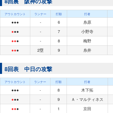
8回裏 阪神の攻撃
アウトカウント
ランナー
打順
打者
●●●
-
6
糸原
●
●●
-
7
小野寺
●●
●
-
8
梅野
●●
●
2塁
9
糸井
8回表 中日の攻撃
アウトカウント
ランナー
打順
打者
●●●
-
8
木下拓
●
●●
-
9
Ａ・マルティネス
●●
●
-
1
京田