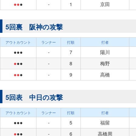
●●
●
-
1
京田
5回裏 阪神の攻撃
アウトカウント
ランナー
打順
打者
●●●
-
7
陽川
●
●●
-
8
梅野
●●
●
-
9
高橋
5回表 中日の攻撃
アウトカウント
ランナー
打順
打者
●●●
-
5
福留
●
●●
-
6
高橋周