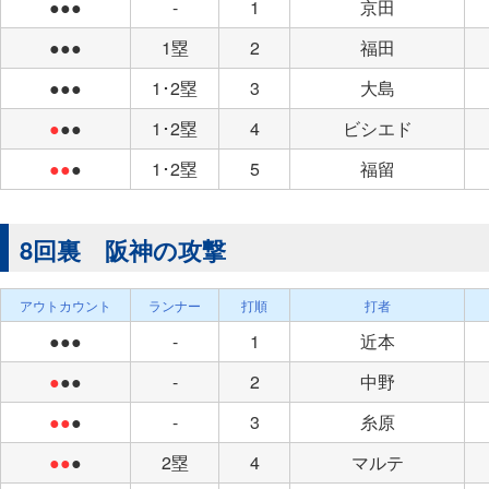
●●●
-
1
京田
●●●
1塁
2
福田
●●●
1･2塁
3
大島
●
●●
1･2塁
4
ビシエド
●●
●
1･2塁
5
福留
8回裏 阪神の攻撃
アウトカウント
ランナー
打順
打者
●●●
-
1
近本
●
●●
-
2
中野
●●
●
-
3
糸原
●●
●
2塁
4
マルテ