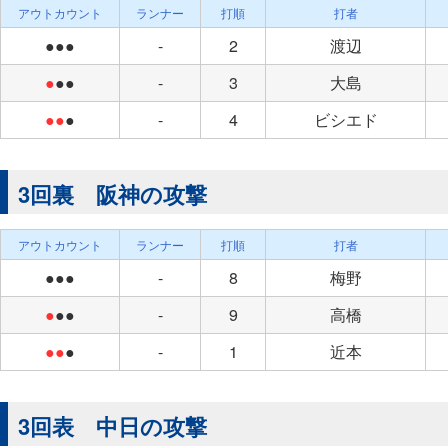
アウトカウント
ランナー
打順
打者
●●●
-
2
渡辺
●
●●
-
3
大島
●●
●
-
4
ビシエド
3回裏 阪神の攻撃
アウトカウント
ランナー
打順
打者
●●●
-
8
梅野
●
●●
-
9
高橋
●●
●
-
1
近本
3回表 中日の攻撃