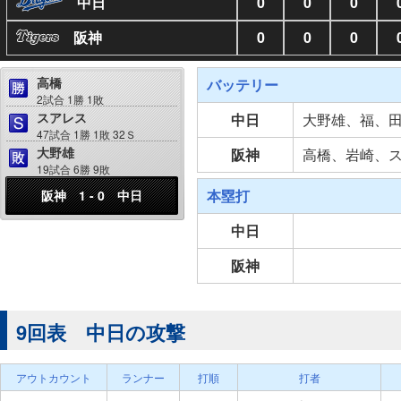
中日
0
0
0
阪神
0
0
0
高橋
バッテリー
2試合 1勝 1敗
スアレス
中日
大野雄、福、
47試合 1勝 1敗 32Ｓ
大野雄
阪神
高橋、岩崎、
19試合 6勝 9敗
本塁打
阪神 1 - 0 中日
中日
阪神
9回表 中日の攻撃
アウトカウント
ランナー
打順
打者