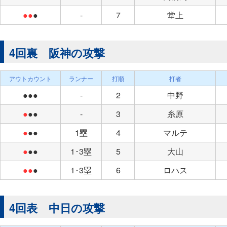
●●
●
-
7
堂上
4回裏 阪神の攻撃
アウトカウント
ランナー
打順
打者
●●●
-
2
中野
●
●●
-
3
糸原
●
●●
1塁
4
マルテ
●
●●
1･3塁
5
大山
●●
●
1･3塁
6
ロハス
4回表 中日の攻撃