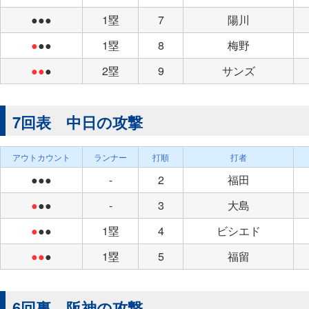
●●●
1塁
7
陽川
●
●●
1塁
8
梅野
●●
●
2塁
9
サンズ
7回表 中日の攻撃
アウトカウント
ランナー
打順
打者
●●●
-
2
福田
●
●●
-
3
大島
●
●●
1塁
4
ビシエド
●●
●
1塁
5
福留
6回裏 阪神の攻撃