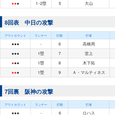
●●
●
1･2塁
5
大山
8回表 中日の攻撃
アウトカウント
ランナー
打順
打者
●●●
-
6
高橋周
●●●
1塁
7
堂上
●
●●
1塁
8
木下拓
●●
●
1塁
9
Ａ・マルティネス
7回裏 阪神の攻撃
アウトカウント
ランナー
打順
打者
●●●
-
6
ロハス