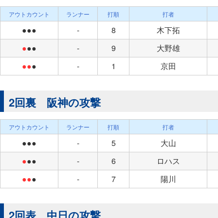
アウトカウント
ランナー
打順
打者
●●●
-
8
木下拓
●
●●
-
9
大野雄
●●
●
-
1
京田
2回裏 阪神の攻撃
アウトカウント
ランナー
打順
打者
●●●
-
5
大山
●
●●
-
6
ロハス
●●
●
-
7
陽川
2回表 中日の攻撃