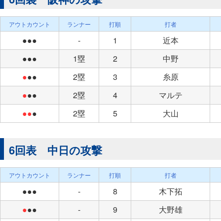
アウトカウント
ランナー
打順
打者
●●●
-
1
近本
●●●
1塁
2
中野
●
●●
2塁
3
糸原
●
●●
2塁
4
マルテ
●●
●
2塁
5
大山
6回表 中日の攻撃
アウトカウント
ランナー
打順
打者
●●●
-
8
木下拓
●
●●
-
9
大野雄