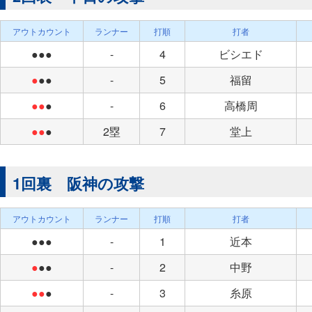
アウトカウント
ランナー
打順
打者
●●●
-
4
ビシエド
●
●●
-
5
福留
●●
●
-
6
高橋周
●●
●
2塁
7
堂上
1回裏 阪神の攻撃
アウトカウント
ランナー
打順
打者
●●●
-
1
近本
●
●●
-
2
中野
●●
●
-
3
糸原