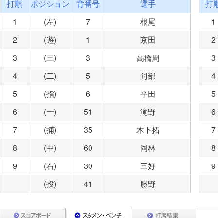
打順
ポジション
背番号
選手
打
1
(左)
7
根尾
1
2
(遊)
1
京田
2
3
(三)
3
高橋周
3
4
(二)
5
阿部
4
5
(指)
6
平田
5
6
(一)
51
滝野
6
7
(捕)
35
木下拓
7
8
(中)
60
岡林
8
9
(右)
30
三好
9
(投)
41
勝野