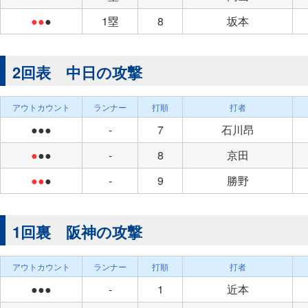
●●
●
1塁
8
坂本
2回表 中日の攻撃
アウトカウント
ランナー
打順
打者
●●●
-
7
石川昂
●
●●
-
8
京田
●●
●
-
9
勝野
1回裏 阪神の攻撃
アウトカウント
ランナー
打順
打者
●●●
-
1
近本