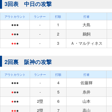
3回表 中日の攻撃
アウトカウント
ランナー
打順
打者
●●●
-
1
大島
●
●●
-
2
鵜飼
●●
●
-
3
Ａ・マルティネス
2回裏 阪神の攻撃
アウトカウント
ランナー
打順
打者
●●●
-
4
佐藤輝
●
●●
-
5
糸井
●
●●
2塁
6
山本
●●
●
2塁
7
高山