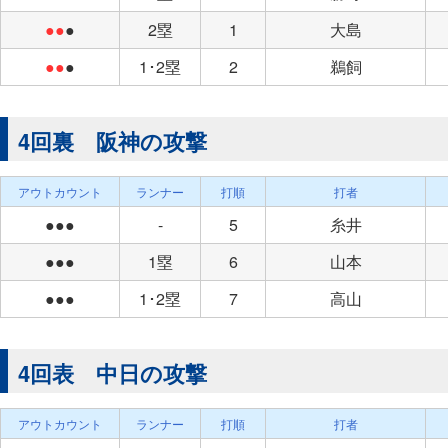
●●
●
2塁
1
大島
●●
●
1･2塁
2
鵜飼
4回裏 阪神の攻撃
アウトカウント
ランナー
打順
打者
●●●
-
5
糸井
●●●
1塁
6
山本
●●●
1･2塁
7
高山
4回表 中日の攻撃
アウトカウント
ランナー
打順
打者