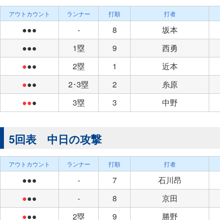
アウトカウント
ランナー
打順
打者
●●●
-
8
坂本
●●●
1塁
9
西勇
●
●●
2塁
1
近本
●
●●
2･3塁
2
糸原
●●
●
3塁
3
中野
5回表 中日の攻撃
アウトカウント
ランナー
打順
打者
●●●
-
7
石川昂
●
●●
-
8
京田
●
●●
2塁
9
勝野