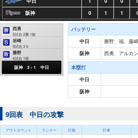
中日
1
0
0
阪神
0
1
1
西勇
バッテリー
5試合 2勝 1敗
岩崎
中日
勝野、福、藤
9試合 3Ｓ
勝野
阪神
西勇、アルカ
4試合 1敗
本塁打
阪神 3 - 1 中日
中日
阪神
9回表 中日の攻撃
アウトカウント
ランナー
打順
打者