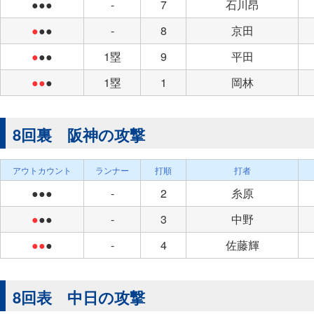
●●●
-
7
石川昂
●
●●
-
8
京田
●
●●
1塁
9
平田
●●
●
1塁
1
岡林
8回裏 阪神の攻撃
アウトカウント
ランナー
打順
打者
●●●
-
2
糸原
●
●●
-
3
中野
●●
●
-
4
佐藤輝
8回表 中日の攻撃