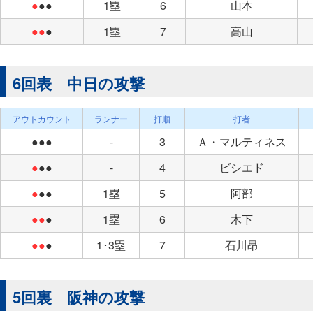
●
●●
1塁
6
山本
●●
●
1塁
7
高山
6回表 中日の攻撃
アウトカウント
ランナー
打順
打者
●●●
-
3
Ａ・マルティネス
●
●●
-
4
ビシエド
●
●●
1塁
5
阿部
●●
●
1塁
6
木下
●●
●
1･3塁
7
石川昂
5回裏 阪神の攻撃