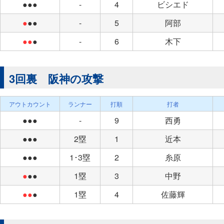
●●●
-
4
ビシエド
●
●●
-
5
阿部
●●
●
-
6
木下
3回裏 阪神の攻撃
アウトカウント
ランナー
打順
打者
●●●
-
9
西勇
●●●
2塁
1
近本
●●●
1･3塁
2
糸原
●
●●
1塁
3
中野
●●
●
1塁
4
佐藤輝