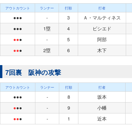
アウトカウント
ランナー
打順
打者
●●●
-
3
Ａ・マルティネス
●●●
1塁
4
ビシエド
●●
●
-
5
阿部
●●
●
2塁
6
木下
7回裏 阪神の攻撃
アウトカウント
ランナー
打順
打者
●●●
-
8
坂本
●
●●
-
9
小幡
●●
●
-
1
近本