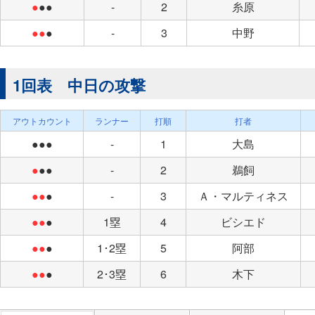
●
●●
-
2
糸原
●●
●
-
3
中野
1回表 中日の攻撃
アウトカウント
ランナー
打順
打者
●●●
-
1
大島
●
●●
-
2
鵜飼
●●
●
-
3
Ａ・マルティネス
●●
●
1塁
4
ビシエド
●●
●
1･2塁
5
阿部
●●
●
2･3塁
6
木下