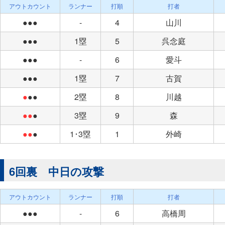
アウトカウント
ランナー
打順
打者
●●●
-
4
山川
●●●
1塁
5
呉念庭
●●●
-
6
愛斗
●●●
1塁
7
古賀
●
●●
2塁
8
川越
●●
●
3塁
9
森
●●
●
1･3塁
1
外崎
6回裏 中日の攻撃
アウトカウント
ランナー
打順
打者
●●●
-
6
高橋周