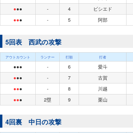
●
●●
-
4
ビシエド
●●
●
-
5
阿部
5回表 西武の攻撃
アウトカウント
ランナー
打順
打者
●●●
-
6
愛斗
●
●●
-
7
古賀
●●
●
-
8
川越
●●
●
2塁
9
栗山
4回裏 中日の攻撃