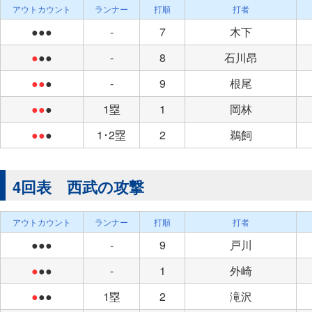
アウトカウント
ランナー
打順
打者
●●●
-
7
木下
●
●●
-
8
石川昂
●●
●
-
9
根尾
●●
●
1塁
1
岡林
●●
●
1･2塁
2
鵜飼
4回表 西武の攻撃
アウトカウント
ランナー
打順
打者
●●●
-
9
戸川
●
●●
-
1
外崎
●
●●
1塁
2
滝沢