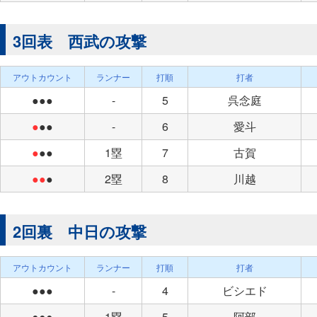
3回表 西武の攻撃
アウトカウント
ランナー
打順
打者
●●●
-
5
呉念庭
●
●●
-
6
愛斗
●
●●
1塁
7
古賀
●●
●
2塁
8
川越
2回裏 中日の攻撃
アウトカウント
ランナー
打順
打者
●●●
-
4
ビシエド
●●●
1塁
5
阿部