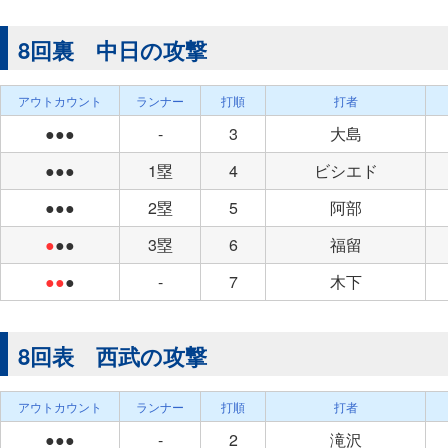
8回裏 中日の攻撃
アウトカウント
ランナー
打順
打者
●●●
-
3
大島
●●●
1塁
4
ビシエド
●●●
2塁
5
阿部
●
●●
3塁
6
福留
●●
●
-
7
木下
8回表 西武の攻撃
アウトカウント
ランナー
打順
打者
●●●
-
2
滝沢