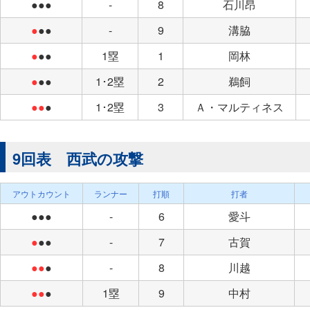
●●●
-
8
石川昂
●
●●
-
9
溝脇
●
●●
1塁
1
岡林
●
●●
1･2塁
2
鵜飼
●●
●
1･2塁
3
Ａ・マルティネス
9回表 西武の攻撃
アウトカウント
ランナー
打順
打者
●●●
-
6
愛斗
●
●●
-
7
古賀
●●
●
-
8
川越
●●
●
1塁
9
中村