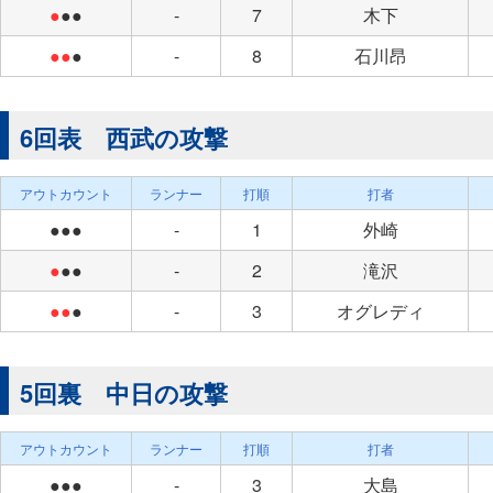
●
●●
-
7
木下
●●
●
-
8
石川昂
6回表 西武の攻撃
アウトカウント
ランナー
打順
打者
●●●
-
1
外崎
●
●●
-
2
滝沢
●●
●
-
3
オグレディ
5回裏 中日の攻撃
アウトカウント
ランナー
打順
打者
●●●
-
3
大島