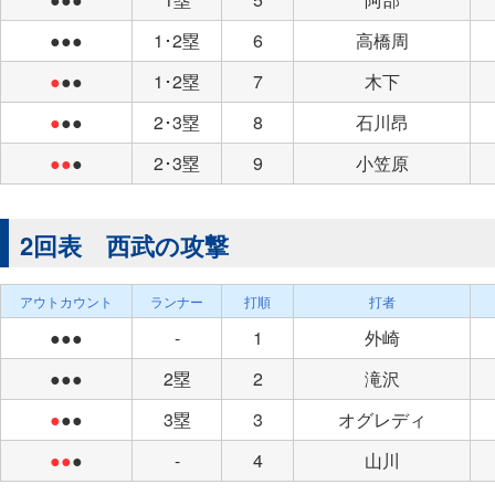
●●●
1･2塁
6
高橋周
●
●●
1･2塁
7
木下
●
●●
2･3塁
8
石川昂
●●
●
2･3塁
9
小笠原
2回表 西武の攻撃
アウトカウント
ランナー
打順
打者
●●●
-
1
外崎
●●●
2塁
2
滝沢
●
●●
3塁
3
オグレディ
●●
●
-
4
山川