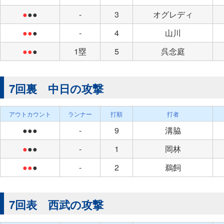
●
●●
-
3
オグレディ
●●
●
-
4
山川
●●
●
1塁
5
呉念庭
7回裏 中日の攻撃
アウトカウント
ランナー
打順
打者
●●●
-
9
溝脇
●
●●
-
1
岡林
●●
●
-
2
鵜飼
7回表 西武の攻撃