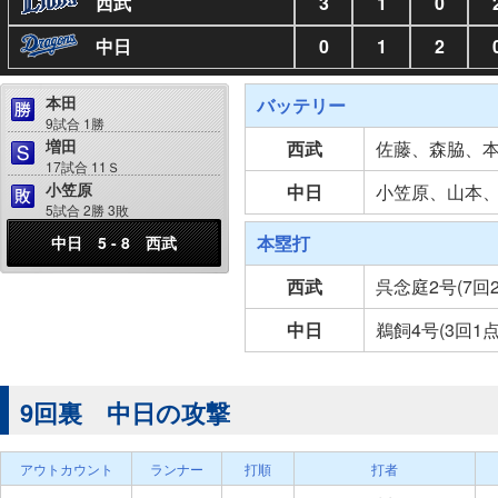
西武
3
1
0
中日
0
1
2
本田
バッテリー
9試合 1勝
増田
西武
佐藤、森脇、
17試合 11Ｓ
小笠原
中日
小笠原、山本
5試合 2勝 3敗
本塁打
中日 5 - 8 西武
西武
呉念庭2号(7回
中日
鵜飼4号(3回1
9回裏 中日の攻撃
アウトカウント
ランナー
打順
打者