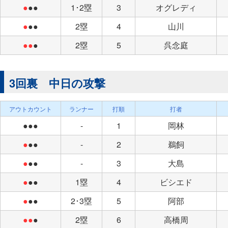
●
●●
1･2塁
3
オグレディ
●
●●
2塁
4
山川
●●
●
2塁
5
呉念庭
3回裏 中日の攻撃
アウトカウント
ランナー
打順
打者
●●●
-
1
岡林
●
●●
-
2
鵜飼
●
●●
-
3
大島
●
●●
1塁
4
ビシエド
●
●●
2･3塁
5
阿部
●●
●
2塁
6
高橋周