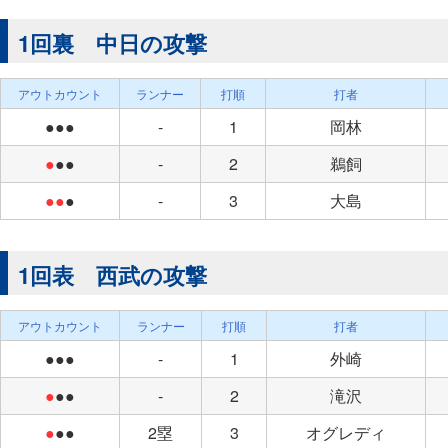
1回裏 中日の攻撃
アウトカウント
ランナー
打順
打者
●●●
-
1
岡林
●
●●
-
2
鵜飼
●●
●
-
3
大島
1回表 西武の攻撃
アウトカウント
ランナー
打順
打者
●●●
-
1
外崎
●
●●
-
2
滝沢
●
●●
2塁
3
オグレディ