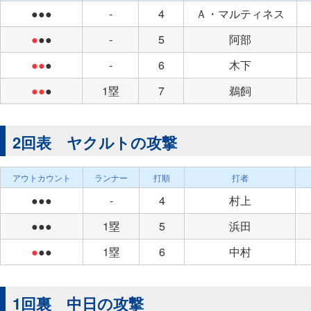
●●●
-
4
Ａ・マルティネス
●
●●
-
5
阿部
●●
●
-
6
木下
●●
●
1塁
7
鵜飼
2回表 ヤクルトの攻撃
アウトカウント
ランナー
打順
打者
●●●
-
4
村上
●●●
1塁
5
浜田
●
●●
1塁
6
中村
1回裏 中日の攻撃