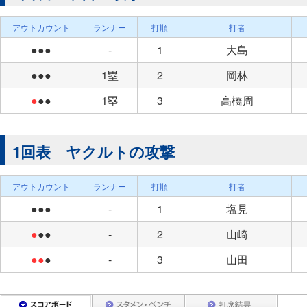
アウトカウント
ランナー
打順
打者
●●●
-
1
大島
●●●
1塁
2
岡林
●
●●
1塁
3
高橋周
1回表 ヤクルトの攻撃
アウトカウント
ランナー
打順
打者
●●●
-
1
塩見
●
●●
-
2
山崎
●●
●
-
3
山田