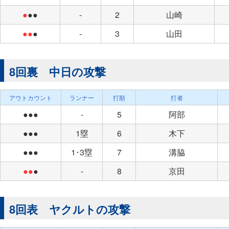
●
●●
-
2
山崎
●●
●
-
3
山田
8回裏 中日の攻撃
アウトカウント
ランナー
打順
打者
●●●
-
5
阿部
●●●
1塁
6
木下
●●●
1･3塁
7
溝脇
●●
●
-
8
京田
8回表 ヤクルトの攻撃