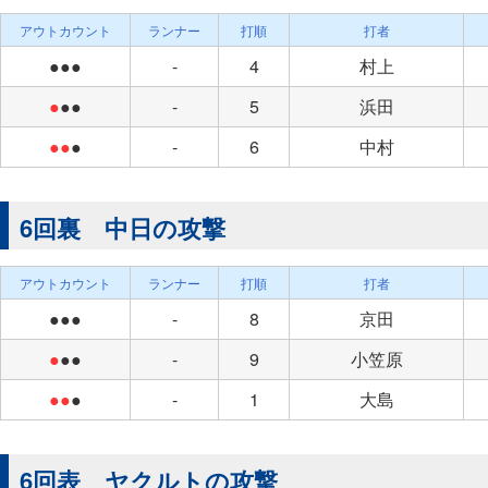
アウトカウント
ランナー
打順
打者
●●●
-
4
村上
●
●●
-
5
浜田
●●
●
-
6
中村
6回裏 中日の攻撃
アウトカウント
ランナー
打順
打者
●●●
-
8
京田
●
●●
-
9
小笠原
●●
●
-
1
大島
6回表 ヤクルトの攻撃