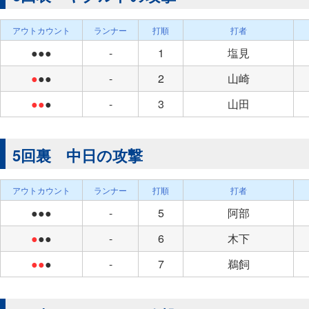
アウトカウント
ランナー
打順
打者
●●●
-
1
塩見
●
●●
-
2
山崎
●●
●
-
3
山田
5回裏 中日の攻撃
アウトカウント
ランナー
打順
打者
●●●
-
5
阿部
●
●●
-
6
木下
●●
●
-
7
鵜飼