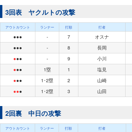
3回表 ヤクルトの攻撃
アウトカウント
ランナー
打順
打者
●●●
-
7
オスナ
●●●
-
8
長岡
●
●●
-
9
小川
●
●●
1塁
1
塩見
●
●●
1･2塁
2
山崎
●●
●
1･2塁
3
山田
2回裏 中日の攻撃
アウトカウント
ランナー
打順
打者