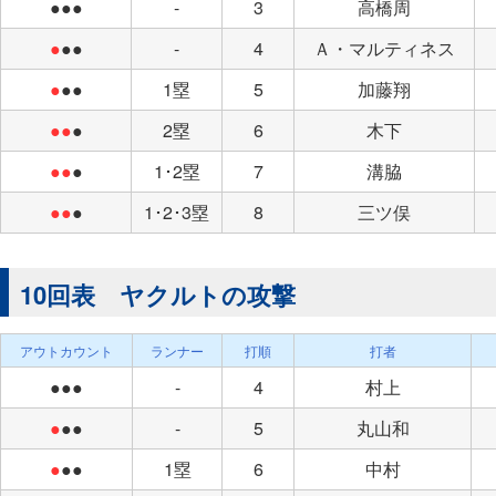
●●●
-
3
高橋周
●
●●
-
4
Ａ・マルティネス
●
●●
1塁
5
加藤翔
●●
●
2塁
6
木下
●●
●
1･2塁
7
溝脇
●●
●
1･2･3塁
8
三ツ俣
10回表 ヤクルトの攻撃
アウトカウント
ランナー
打順
打者
●●●
-
4
村上
●
●●
-
5
丸山和
●
●●
1塁
6
中村