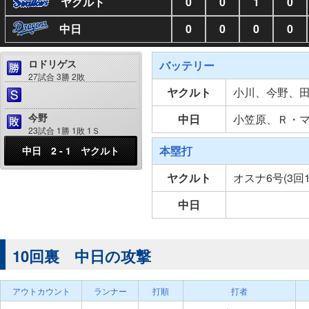
ヤクルト
0
0
1
0
中日
0
0
0
0
ロドリゲス
バッテリー
27試合 3勝 2敗
ヤクルト
小川、今野、
今野
中日
小笠原、Ｒ・
23試合 1勝 1敗 1Ｓ
本塁打
中日 2 - 1 ヤクルト
ヤクルト
オスナ6号(3回
中日
10回裏 中日の攻撃
アウトカウント
ランナー
打順
打者