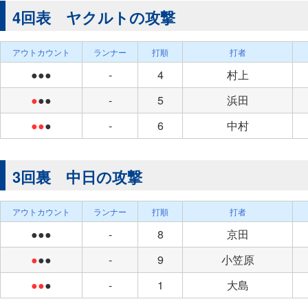
4回表 ヤクルトの攻撃
アウトカウント
ランナー
打順
打者
●●●
-
4
村上
●
●●
-
5
浜田
●●
●
-
6
中村
3回裏 中日の攻撃
アウトカウント
ランナー
打順
打者
●●●
-
8
京田
●
●●
-
9
小笠原
●●
●
-
1
大島