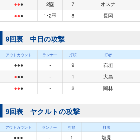
●●
●
2塁
7
オスナ
●●
●
1･2塁
8
長岡
9回裏 中日の攻撃
アウトカウント
ランナー
打順
打者
●●●
-
9
石垣
●
●●
-
1
大島
●●
●
-
2
岡林
9回表 ヤクルトの攻撃
アウトカウント
ランナー
打順
打者
●●●
-
1
塩見