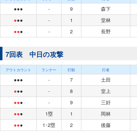
●●●
-
9
森下
●
●●
-
1
堂林
●●
●
-
2
長野
7回表 中日の攻撃
アウトカウント
ランナー
打順
打者
●●●
-
7
土田
●
●●
-
8
堂上
●●
●
-
9
三好
●●
●
1塁
1
岡林
●●
●
1･2塁
2
後藤