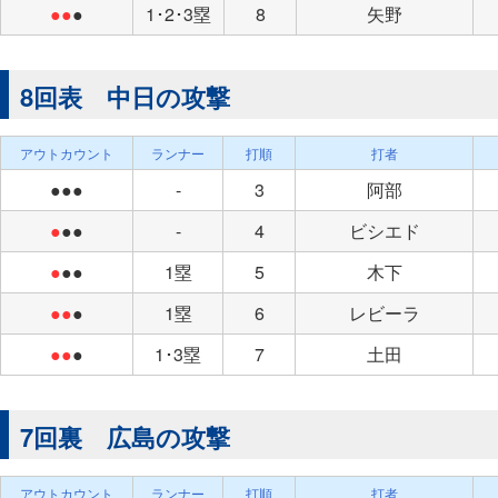
●●
●
1･2･3塁
8
矢野
8回表 中日の攻撃
アウトカウント
ランナー
打順
打者
●●●
-
3
阿部
●
●●
-
4
ビシエド
●
●●
1塁
5
木下
●●
●
1塁
6
レビーラ
●●
●
1･3塁
7
土田
7回裏 広島の攻撃
アウトカウント
ランナー
打順
打者