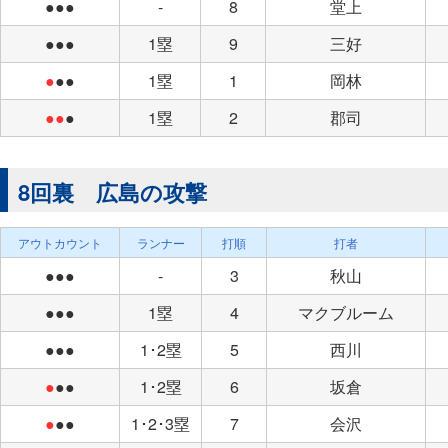
●●●
-
8
堂上
●●●
1塁
9
三好
●
●●
1塁
1
岡林
●●
●
1塁
2
郡司
8回裏 広島の攻撃
アウトカウント
ランナー
打順
打者
●●●
-
3
秋山
●●●
1塁
4
マクブルーム
●●●
1･2塁
5
西川
●
●●
1･2塁
6
坂倉
●
●●
1･2･3塁
7
会沢