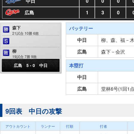
中日
0
0
0
広島
1
3
0
森下
バッテリー
21試合 10勝 6敗
中日
柳、森、福－
柳
広島
森下－会沢
19試合 7勝 9敗
本塁打
広島 5 - 0 中日
中日
広島
堂林6号(1回1点
9回表 中日の攻撃
アウトカウント
ランナー
打順
打者