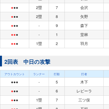
●
●●
2塁
7
会沢
●
●●
2塁
8
矢野
●
●●
-
9
森下
●●
●
-
1
堂林
●●
●
1塁
2
羽月
2回表 中日の攻撃
アウトカウント
ランナー
打順
打者
●●●
-
5
木下
●
●●
-
6
レビーラ
●
●●
1塁
7
三ツ俣
●●
●
1塁
8
石垣