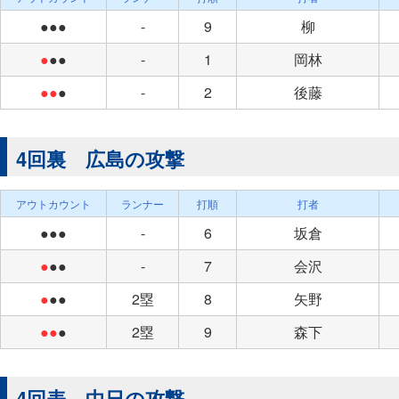
●●●
-
9
柳
●
●●
-
1
岡林
●●
●
-
2
後藤
4回裏 広島の攻撃
アウトカウント
ランナー
打順
打者
●●●
-
6
坂倉
●
●●
-
7
会沢
●
●●
2塁
8
矢野
●●
●
2塁
9
森下
4回表 中日の攻撃