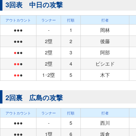
3回表 中日の攻撃
アウトカウント
ランナー
打順
打者
●●●
-
1
岡林
●●●
2塁
2
後藤
●
●●
2塁
3
阿部
●●
●
2塁
4
ビシエド
●●
●
1･2塁
5
木下
2回裏 広島の攻撃
アウトカウント
ランナー
打順
打者
●●●
-
5
西川
●●●
1塁
6
坂倉