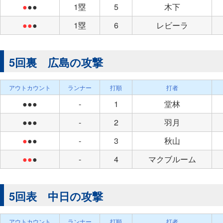
●
●●
1塁
5
木下
●●
●
1塁
6
レビーラ
5回裏 広島の攻撃
アウトカウント
ランナー
打順
打者
●●●
-
1
堂林
●●●
-
2
羽月
●
●●
-
3
秋山
●●
●
-
4
マクブルーム
5回表 中日の攻撃
アウトカウント
ランナー
打順
打者