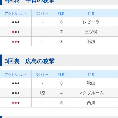
アウトカウント
ランナー
打順
打者
●●●
-
6
レビーラ
●
●●
-
7
三ツ俣
●●
●
-
8
石垣
3回裏 広島の攻撃
アウトカウント
ランナー
打順
打者
●●●
-
3
秋山
●●●
1塁
4
マクブルーム
●●
●
-
5
西川