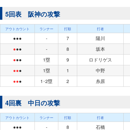
5回表 阪神の攻撃
アウトカウント
ランナー
打順
打者
●●●
-
7
陽川
●
●●
-
8
坂本
●
●●
1塁
9
ロドリゲス
●●
●
1塁
1
中野
●●
●
1･2塁
2
糸原
4回裏 中日の攻撃
アウトカウント
ランナー
打順
打者
●●●
-
8
石橋