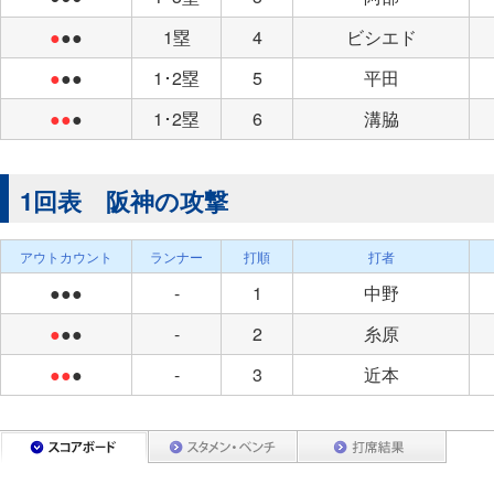
●
●●
1塁
4
ビシエド
●
●●
1･2塁
5
平田
●●
●
1･2塁
6
溝脇
1回表 阪神の攻撃
アウトカウント
ランナー
打順
打者
●●●
-
1
中野
●
●●
-
2
糸原
●●
●
-
3
近本