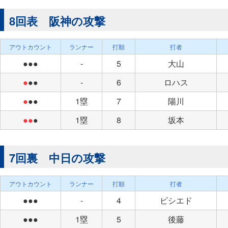
8回表 阪神の攻撃
アウトカウント
ランナー
打順
打者
●●●
-
5
大山
●
●●
-
6
ロハス
●
●●
1塁
7
陽川
●●
●
1塁
8
坂本
7回裏 中日の攻撃
アウトカウント
ランナー
打順
打者
●●●
-
4
ビシエド
●●●
1塁
5
後藤