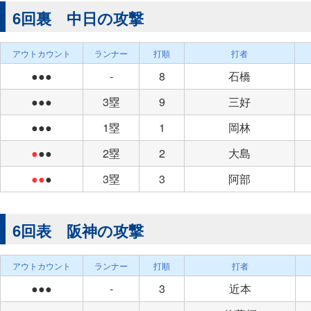
6回裏 中日の攻撃
アウトカウント
ランナー
打順
打者
●●●
-
8
石橋
●●●
3塁
9
三好
●●●
1塁
1
岡林
●
●●
2塁
2
大島
●●
●
3塁
3
阿部
6回表 阪神の攻撃
アウトカウント
ランナー
打順
打者
●●●
-
3
近本