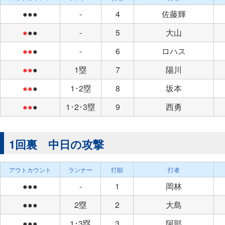
●●●
-
4
佐藤輝
●
●●
-
5
大山
●●
●
-
6
ロハス
●●
●
1塁
7
陽川
●●
●
1･2塁
8
坂本
●●
●
1･2･3塁
9
西勇
1回裏 中日の攻撃
アウトカウント
ランナー
打順
打者
●●●
-
1
岡林
●●●
2塁
2
大島
●●●
1･3塁
3
阿部