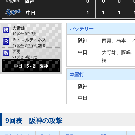
阪神
0
0
0
中日
1
1
1
大野雄
バッテリー
19試合 6勝 7敗
Ｒ・マルティネス
阪神
西勇、島本、
43試合 3勝 3敗 29Ｓ
西勇
中日
大野雄、藤嶋
21試合 9勝 8敗
橋
中日 5 - 2 阪神
本塁打
阪神
中日
9回表 阪神の攻撃