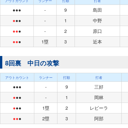
アウトカウント
ランナー
打順
打者
●●●
-
9
島田
●
●●
-
1
中野
●●
●
-
2
原口
●●
●
1塁
3
近本
8回裏 中日の攻撃
アウトカウント
ランナー
打順
打者
●●●
-
9
三好
●
●●
-
1
岡林
●
●●
1塁
2
レビーラ
●●
●
2塁
3
阿部