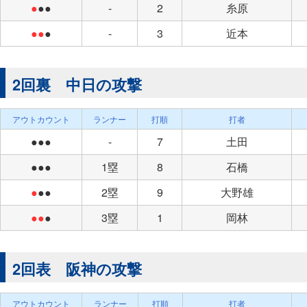
●
●●
-
2
糸原
●●
●
-
3
近本
2回裏 中日の攻撃
アウトカウント
ランナー
打順
打者
●●●
-
7
土田
●●●
1塁
8
石橋
●
●●
2塁
9
大野雄
●●
●
3塁
1
岡林
2回表 阪神の攻撃
アウトカウント
ランナー
打順
打者