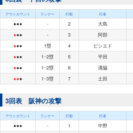
アウトカウント
ランナー
打順
打者
●●●
-
2
大島
●
●●
-
3
阿部
●
●●
1塁
4
ビシエド
●
●●
1･2塁
5
平田
●
●●
1･2塁
6
溝脇
●●
●
1･3塁
7
土田
3回表 阪神の攻撃
アウトカウント
ランナー
打順
打者
●●●
-
1
中野