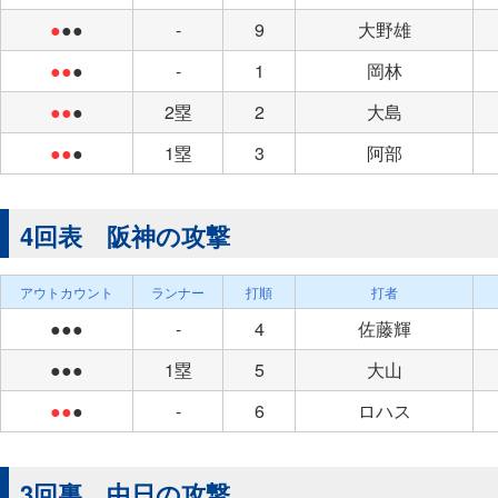
●
●●
-
9
大野雄
●●
●
-
1
岡林
●●
●
2塁
2
大島
●●
●
1塁
3
阿部
4回表 阪神の攻撃
アウトカウント
ランナー
打順
打者
●●●
-
4
佐藤輝
●●●
1塁
5
大山
●●
●
-
6
ロハス
3回裏 中日の攻撃