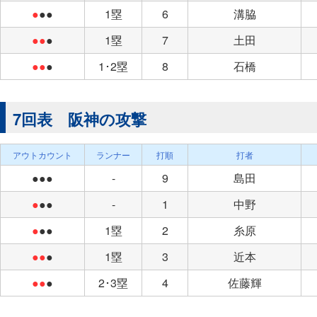
●
●●
1塁
6
溝脇
●●
●
1塁
7
土田
●●
●
1･2塁
8
石橋
7回表 阪神の攻撃
アウトカウント
ランナー
打順
打者
●●●
-
9
島田
●
●●
-
1
中野
●
●●
1塁
2
糸原
●●
●
1塁
3
近本
●●
●
2･3塁
4
佐藤輝