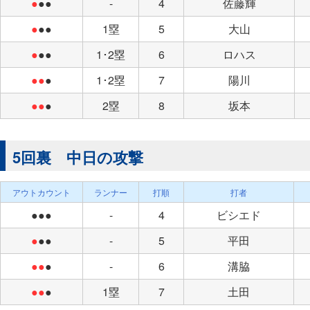
●
●●
-
4
佐藤輝
●
●●
1塁
5
大山
●
●●
1･2塁
6
ロハス
●●
●
1･2塁
7
陽川
●●
●
2塁
8
坂本
5回裏 中日の攻撃
アウトカウント
ランナー
打順
打者
●●●
-
4
ビシエド
●
●●
-
5
平田
●●
●
-
6
溝脇
●●
●
1塁
7
土田