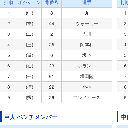
打順
ポジション
背番号
選手
打
1
(中)
8
丸
1
2
(左)
44
ウォーカー
2
3
(二)
2
吉川
3
4
(三)
25
岡本和
4
5
(遊)
6
坂本
5
6
(右)
23
ポランコ
6
7
(一)
61
増田陸
7
8
(捕)
22
小林
8
9
(投)
29
アンドリース
9
巨人 ベンチメンバー
中