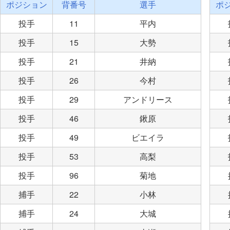
ポジション
背番号
選手
ポ
投手
11
平内
投手
15
大勢
投手
21
井納
投手
26
今村
投手
29
アンドリース
投手
46
鍬原
投手
49
ビエイラ
投手
53
高梨
投手
96
菊地
捕手
22
小林
捕手
24
大城