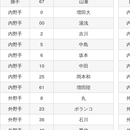
捕手
67
山瀬
内野手
0
増田大
内野手
00
湯浅
内野手
2
吉川
内野手
5
中島
内野手
6
坂本
内野手
10
中田
内野手
25
岡本和
内野手
61
増田陸
外野手
8
丸
外野手
23
ポランコ
外野手
36
石川