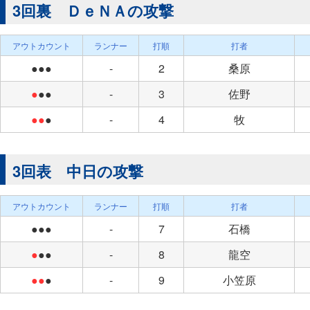
3回裏 ＤｅＮＡの攻撃
アウトカウント
ランナー
打順
打者
●●●
-
2
桑原
●
●●
-
3
佐野
●●
●
-
4
牧
3回表 中日の攻撃
アウトカウント
ランナー
打順
打者
●●●
-
7
石橋
●
●●
-
8
龍空
●●
●
-
9
小笠原