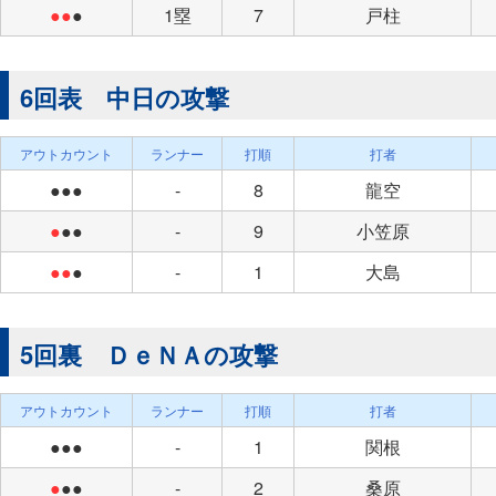
●●
●
1塁
7
戸柱
6回表 中日の攻撃
アウトカウント
ランナー
打順
打者
●●●
-
8
龍空
●
●●
-
9
小笠原
●●
●
-
1
大島
5回裏 ＤｅＮＡの攻撃
アウトカウント
ランナー
打順
打者
●●●
-
1
関根
●
●●
-
2
桑原