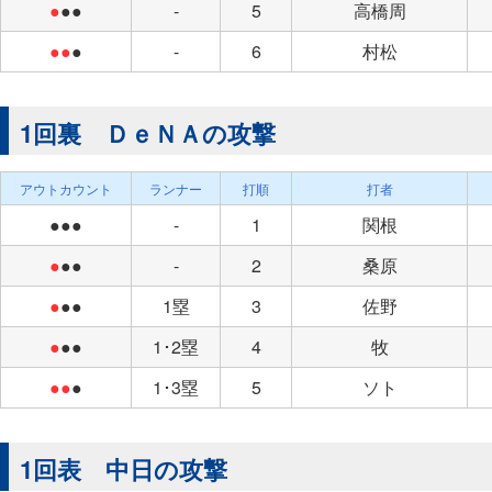
●
●●
-
5
高橋周
●●
●
-
6
村松
1回裏 ＤｅＮＡの攻撃
アウトカウント
ランナー
打順
打者
●●●
-
1
関根
●
●●
-
2
桑原
●
●●
1塁
3
佐野
●
●●
1･2塁
4
牧
●●
●
1･3塁
5
ソト
1回表 中日の攻撃