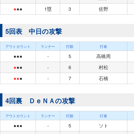
●
●●
1塁
3
佐野
5回表 中日の攻撃
アウトカウント
ランナー
打順
打者
●●●
-
5
高橋周
●
●●
-
6
村松
●●
●
-
7
石橋
4回裏 ＤｅＮＡの攻撃
アウトカウント
ランナー
打順
打者
●●●
-
5
ソト