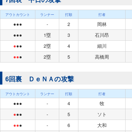
アウトカウント
ランナー
打順
打者
●●●
-
2
岡林
●●●
1塁
3
石川昂
●
●●
2塁
4
細川
●●
●
2塁
5
高橋周
6回裏 ＤｅＮＡの攻撃
アウトカウント
ランナー
打順
打者
●●●
-
4
牧
●
●●
-
5
ソト
●●
●
-
6
大和