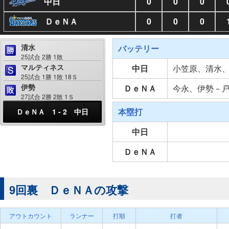
中日
0
0
0
ＤｅＮＡ
0
0
0
清水
バッテリー
25試合 2勝 1敗
マルティネス
中日
小笠原、清水
25試合 1勝 1敗 18Ｓ
伊勢
ＤｅＮＡ
今永、伊勢－
27試合 2勝 2敗 1Ｓ
本塁打
ＤｅＮＡ 1 - 2 中日
中日
ＤｅＮＡ
9回裏 ＤｅＮＡの攻撃
アウトカウント
ランナー
打順
打者