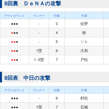
8回裏 ＤｅＮＡの攻撃
アウトカウント
ランナー
打順
打者
●●●
-
3
佐野
●
●●
-
4
牧
●●
●
-
5
ソト
●●
●
1塁
6
大和
●●
●
1･3塁
7
戸柱
8回表 中日の攻撃
アウトカウント
ランナー
打順
打者
●●●
-
6
村松
●●●
1塁
7
石橋