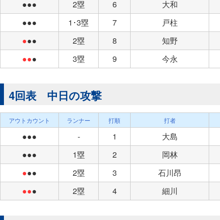
●●●
2塁
6
大和
●●●
1･3塁
7
戸柱
●
●●
2塁
8
知野
●●
●
3塁
9
今永
4回表 中日の攻撃
アウトカウント
ランナー
打順
打者
●●●
-
1
大島
●●●
1塁
2
岡林
●
●●
2塁
3
石川昂
●●
●
2塁
4
細川