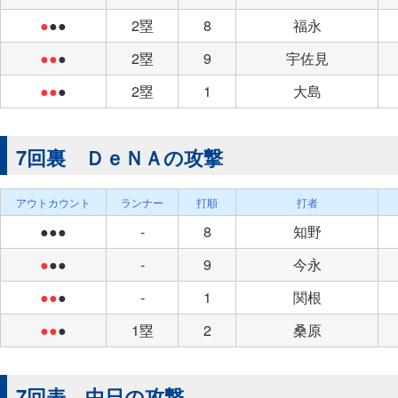
●
●●
2塁
8
福永
●●
●
2塁
9
宇佐見
●●
●
2塁
1
大島
7回裏 ＤｅＮＡの攻撃
アウトカウント
ランナー
打順
打者
●●●
-
8
知野
●
●●
-
9
今永
●●
●
-
1
関根
●●
●
1塁
2
桑原
7回表 中日の攻撃