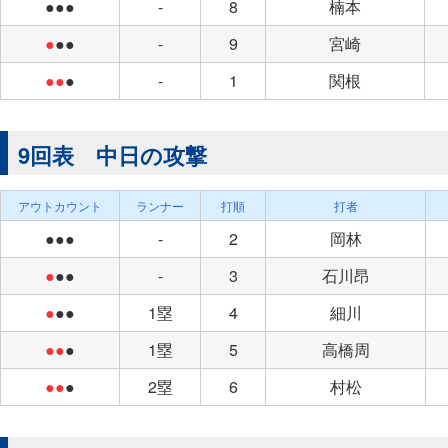
●●●
-
8
楠本
●
●●
-
9
宮崎
●●
●
-
1
関根
9回表 中日の攻撃
アウトカウント
ランナー
打順
打者
●●●
-
2
岡林
●
●●
-
3
石川昂
●
●●
1塁
4
細川
●●
●
1塁
5
高橋周
●●
●
2塁
6
村松