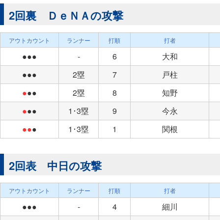
2回裏 ＤｅＮＡの攻撃
アウトカウント
ランナー
打順
打者
●●●
-
6
大和
●●●
2塁
7
戸柱
●
●●
2塁
8
知野
●
●●
1･3塁
9
今永
●●
●
1･3塁
1
関根
2回表 中日の攻撃
アウトカウント
ランナー
打順
打者
●●●
-
4
細川