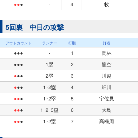
●●
●
-
4
牧
5回裏 中日の攻撃
アウトカウント
ランナー
打順
打者
●●●
-
1
岡林
●●●
1塁
2
龍空
●
●●
2塁
3
川越
●
●●
1･2塁
4
細川
●●
●
1･2塁
5
宇佐見
●●
●
1･2･3塁
6
大島
●●
●
1･2塁
7
高橋周