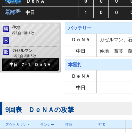
ＤｅＮＡ
0
0
0
中日
1
0
0
仲地
バッテリー
2試合 1勝 1敗
ＤｅＮＡ
ガゼルマン、
ガゼルマン
中日
仲地、斎藤、
13試合 3勝 5敗
本塁打
中日 7 - 1 ＤｅＮＡ
ＤｅＮＡ
中日
9回表 ＤｅＮＡの攻撃
アウトカウント
ランナー
打順
打者