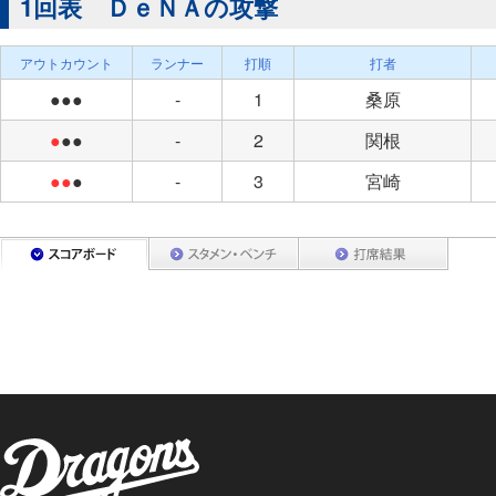
1回表 ＤｅＮＡの攻撃
アウトカウント
ランナー
打順
打者
●●●
-
1
桑原
●
●●
-
2
関根
●●
●
-
3
宮崎