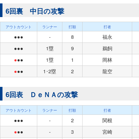
6回裏 中日の攻撃
アウトカウント
ランナー
打順
打者
●●●
-
8
福永
●●●
1塁
9
鵜飼
●
●●
1塁
1
岡林
●
●●
1･2塁
2
龍空
6回表 ＤｅＮＡの攻撃
アウトカウント
ランナー
打順
打者
●●●
-
2
関根
●
●●
-
3
宮崎