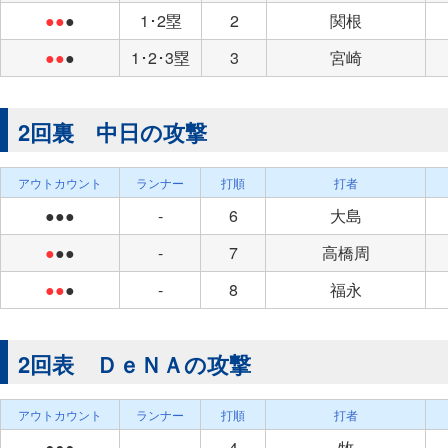
●●
●
1･2塁
2
関根
●●
●
1･2･3塁
3
宮崎
2回裏 中日の攻撃
アウトカウント
ランナー
打順
打者
●●●
-
6
大島
●
●●
-
7
高橋周
●●
●
-
8
福永
2回表 ＤｅＮＡの攻撃
アウトカウント
ランナー
打順
打者
●●●
-
4
牧