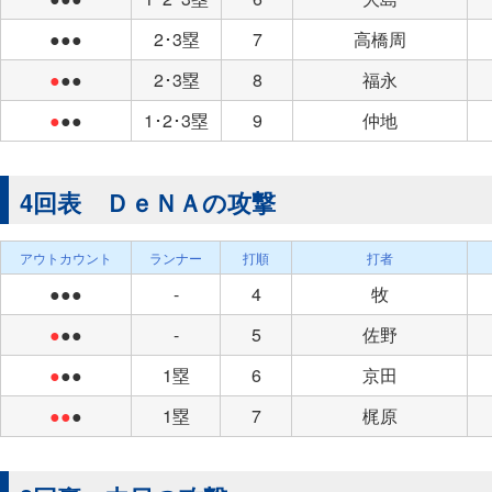
●●●
2･3塁
7
高橋周
●
●●
2･3塁
8
福永
●
●●
1･2･3塁
9
仲地
4回表 ＤｅＮＡの攻撃
アウトカウント
ランナー
打順
打者
●●●
-
4
牧
●
●●
-
5
佐野
●
●●
1塁
6
京田
●●
●
1塁
7
梶原