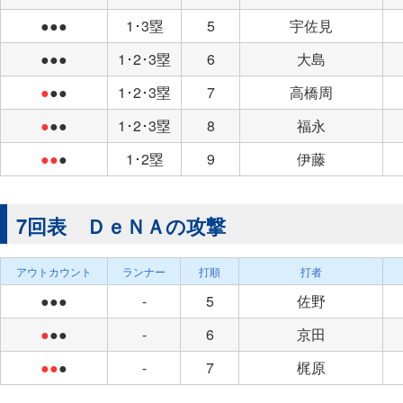
●●●
1･3塁
5
宇佐見
●●●
1･2･3塁
6
大島
●
●●
1･2･3塁
7
高橋周
●
●●
1･2･3塁
8
福永
●●
●
1･2塁
9
伊藤
7回表 ＤｅＮＡの攻撃
アウトカウント
ランナー
打順
打者
●●●
-
5
佐野
●
●●
-
6
京田
●●
●
-
7
梶原