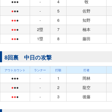
●●●
-
4
牧
●
●●
-
5
佐野
●●
●
-
6
知野
●●
●
2塁
7
楠本
●●
●
1塁
8
藤田
8回裏 中日の攻撃
アウトカウント
ランナー
打順
打者
●●●
-
1
岡林
●
●●
-
2
龍空
●●
●
-
3
後藤