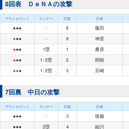
8回表 ＤｅＮＡの攻撃
アウトカウント
ランナー
打順
打者
●●●
-
8
藤田
●
●●
-
9
神里
●
●●
1塁
1
桑原
●
●●
1･2塁
2
関根
●●
●
1･2塁
3
宮崎
7回裏 中日の攻撃
アウトカウント
ランナー
打順
打者
●●●
-
3
後藤
●●●
2塁
4
細川