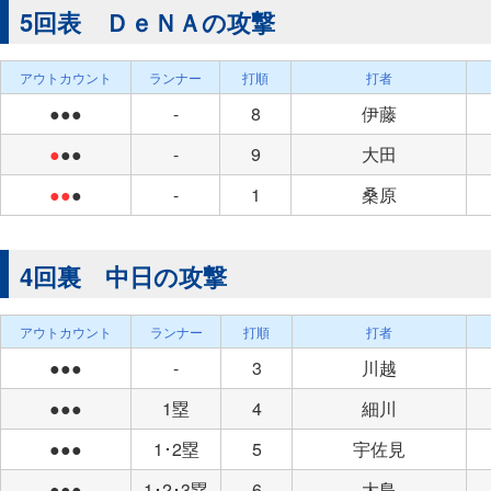
5回表 ＤｅＮＡの攻撃
アウトカウント
ランナー
打順
打者
●●●
-
8
伊藤
●
●●
-
9
大田
●●
●
-
1
桑原
4回裏 中日の攻撃
アウトカウント
ランナー
打順
打者
●●●
-
3
川越
●●●
1塁
4
細川
●●●
1･2塁
5
宇佐見
●●●
1･2･3塁
6
大島