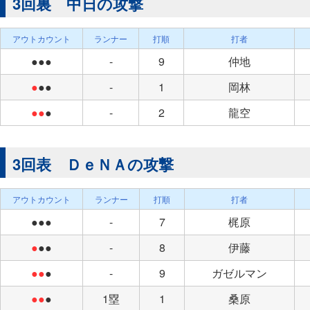
3回裏 中日の攻撃
アウトカウント
ランナー
打順
打者
●●●
-
9
仲地
●
●●
-
1
岡林
●●
●
-
2
龍空
3回表 ＤｅＮＡの攻撃
アウトカウント
ランナー
打順
打者
●●●
-
7
梶原
●
●●
-
8
伊藤
●●
●
-
9
ガゼルマン
●●
●
1塁
1
桑原