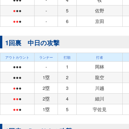
●
●●
-
5
佐野
●●
●
-
6
京田
1回裏 中日の攻撃
アウトカウント
ランナー
打順
打者
●●●
-
1
岡林
●●●
1塁
2
龍空
●
●●
2塁
3
川越
●●
●
2塁
4
細川
●●
●
1塁
5
宇佐見