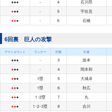
●●●
-
4
石川昂
●
●●
-
5
宇佐見
●●
●
-
6
石橋
6回裏 巨人の攻撃
アウトカウント
ランナー
打順
打者
●●●
-
3
坂本
●
●●
-
4
岡本和
●
●●
1塁
5
大城卓
●●
●
1塁
6
秋広
●●
●
1･2塁
7
丸
●●
●
1･2･3塁
8
吉川