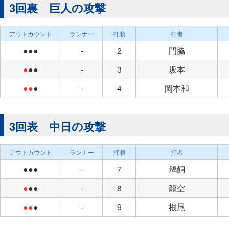
3回裏 巨人の攻撃
アウトカウント
ランナー
打順
打者
●●●
-
2
門脇
●
●●
-
3
坂本
●●
●
-
4
岡本和
3回表 中日の攻撃
アウトカウント
ランナー
打順
打者
●●●
-
7
鵜飼
●
●●
-
8
龍空
●●
●
-
9
根尾