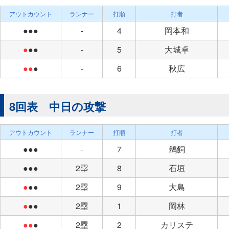
アウトカウント
ランナー
打順
打者
●●●
-
4
岡本和
●
●●
-
5
大城卓
●●
●
-
6
秋広
8回表 中日の攻撃
アウトカウント
ランナー
打順
打者
●●●
-
7
鵜飼
●●●
2塁
8
石垣
●
●●
2塁
9
大島
●
●●
2塁
1
岡林
●●
●
2塁
2
カリステ