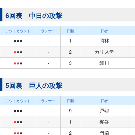
6回表 中日の攻撃
アウトカウント
ランナー
打順
打者
●●●
-
1
岡林
●
●●
-
2
カリステ
●●
●
-
3
細川
5回裏 巨人の攻撃
アウトカウント
ランナー
打順
打者
●●●
-
9
戸郷
●
●●
-
1
梶谷
●●
●
-
2
門脇