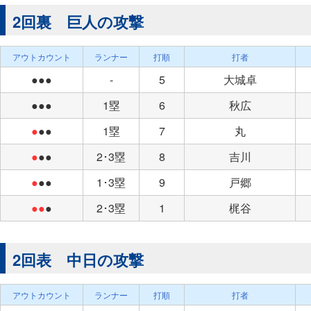
2回裏 巨人の攻撃
アウトカウント
ランナー
打順
打者
●●●
-
5
大城卓
●●●
1塁
6
秋広
●
●●
1塁
7
丸
●
●●
2･3塁
8
吉川
●
●●
1･3塁
9
戸郷
●●
●
2･3塁
1
梶谷
2回表 中日の攻撃
アウトカウント
ランナー
打順
打者