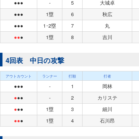
●●●
-
5
大城卓
●●●
1塁
6
秋広
●●●
1･2塁
7
丸
●●
●
1塁
8
吉川
4回表 中日の攻撃
アウトカウント
ランナー
打順
打者
●●●
-
1
岡林
●
●●
-
2
カリステ
●
●●
1塁
3
細川
●●
●
1塁
4
石川昂