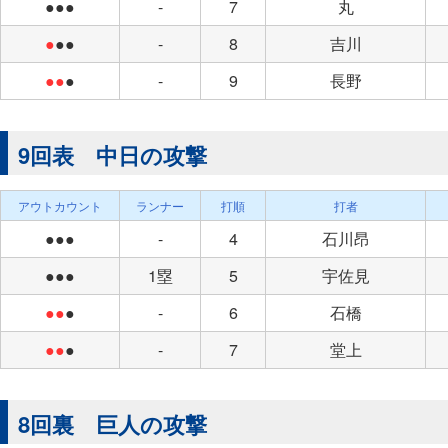
●●●
-
7
丸
●
●●
-
8
吉川
●●
●
-
9
長野
9回表 中日の攻撃
アウトカウント
ランナー
打順
打者
●●●
-
4
石川昂
●●●
1塁
5
宇佐見
●●
●
-
6
石橋
●●
●
-
7
堂上
8回裏 巨人の攻撃