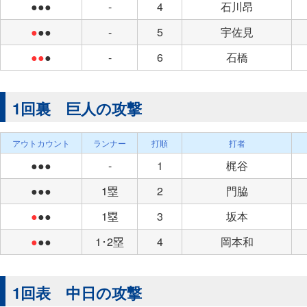
●●●
-
4
石川昂
●
●●
-
5
宇佐見
●●
●
-
6
石橋
1回裏 巨人の攻撃
アウトカウント
ランナー
打順
打者
●●●
-
1
梶谷
●●●
1塁
2
門脇
●
●●
1塁
3
坂本
●
●●
1･2塁
4
岡本和
1回表 中日の攻撃