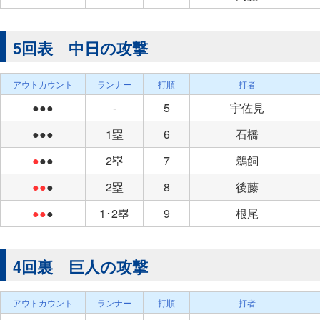
5回表 中日の攻撃
アウトカウント
ランナー
打順
打者
●●●
-
5
宇佐見
●●●
1塁
6
石橋
●
●●
2塁
7
鵜飼
●●
●
2塁
8
後藤
●●
●
1･2塁
9
根尾
4回裏 巨人の攻撃
アウトカウント
ランナー
打順
打者