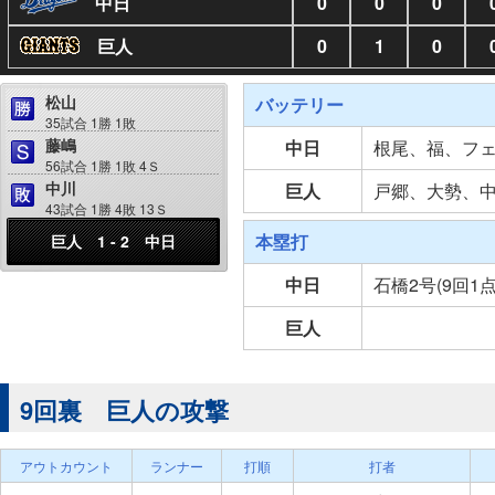
中日
0
0
0
巨人
0
1
0
松山
バッテリー
35試合 1勝 1敗
藤嶋
中日
根尾、福、フ
56試合 1勝 1敗 4Ｓ
中川
巨人
戸郷、大勢、
43試合 1勝 4敗 13Ｓ
本塁打
巨人 1 - 2 中日
中日
石橋2号(9回1
巨人
9回裏 巨人の攻撃
アウトカウント
ランナー
打順
打者