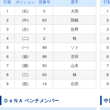
打順
ポジション
背番号
選手
打
1
(右)
0
大田
1
2
(中)
63
関根
2
3
(左)
7
佐野
3
4
(二)
2
牧
4
5
(一)
99
ソト
5
6
(遊)
98
京田
6
7
(捕)
50
山本
7
8
(三)
00
林
8
9
(投)
14
石田
9
ＤｅＮＡ ベンチメンバー
中