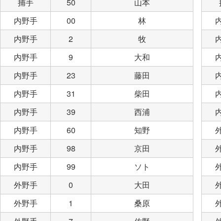
捕手
50
山本
内野手
00
林
内野手
2
牧
内野手
9
大和
内野手
23
藤田
内野手
31
柴田
内野手
39
西浦
内野手
60
知野
内野手
98
京田
内野手
99
ソト
外野手
0
大田
外野手
1
桑原