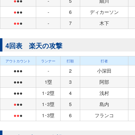
●
●●
-
5
細川
●
●●
-
6
ディカーソン
●●
●
-
7
木下
4回表 楽天の攻撃
アウトカウント
ランナー
打順
打者
●●●
-
2
小深田
●●●
1塁
3
阿部
●●●
1･2塁
4
浅村
●
●●
1･3塁
5
島内
●●
●
1･3塁
6
フランコ