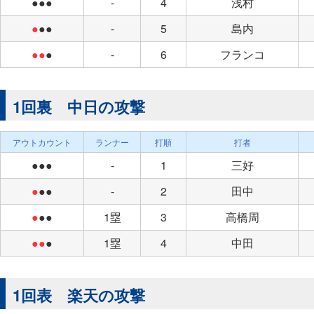
●●●
-
4
浅村
●
●●
-
5
島内
●●
●
-
6
フランコ
1回裏 中日の攻撃
アウトカウント
ランナー
打順
打者
●●●
-
1
三好
●
●●
-
2
田中
●
●●
1塁
3
高橋周
●●
●
1塁
4
中田
1回表 楽天の攻撃