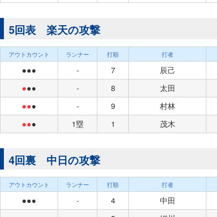
5回表 楽天の攻撃
アウトカウント
ランナー
打順
打者
●●●
-
7
辰己
●
●●
-
8
太田
●●
●
-
9
村林
●●
●
1塁
1
茂木
4回裏 中日の攻撃
アウトカウント
ランナー
打順
打者
●●●
-
4
中田