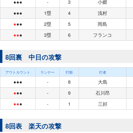
●●●
-
3
小郷
●●●
1塁
4
浅村
●
●●
2塁
5
岡島
●●
●
3塁
6
フランコ
8回裏 中日の攻撃
アウトカウント
ランナー
打順
打者
●●●
-
8
大島
●
●●
-
9
石川昂
●●
●
-
1
三好
8回表 楽天の攻撃