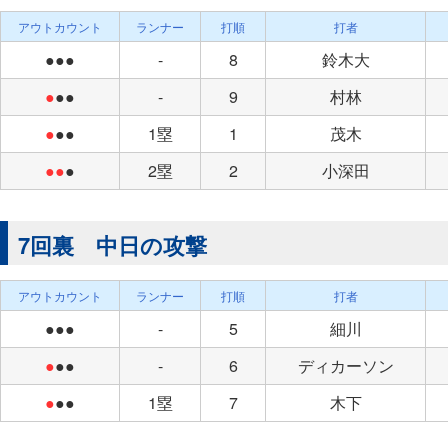
アウトカウント
ランナー
打順
打者
●●●
-
8
鈴木大
●
●●
-
9
村林
●
●●
1塁
1
茂木
●●
●
2塁
2
小深田
7回裏 中日の攻撃
アウトカウント
ランナー
打順
打者
●●●
-
5
細川
●
●●
-
6
ディカーソン
●
●●
1塁
7
木下