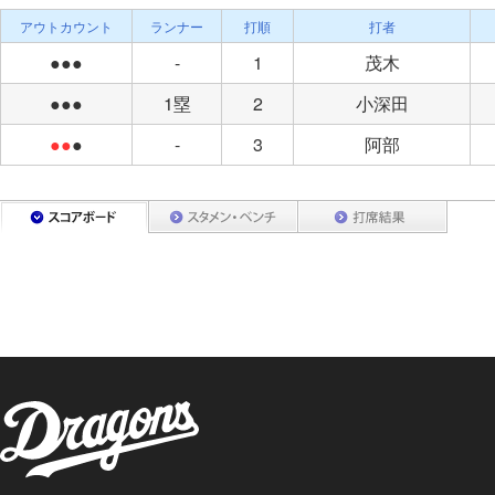
アウトカウント
ランナー
打順
打者
●●●
-
1
茂木
●●●
1塁
2
小深田
●●
●
-
3
阿部