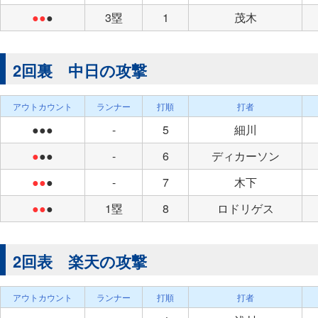
●●
●
3塁
1
茂木
2回裏 中日の攻撃
アウトカウント
ランナー
打順
打者
●●●
-
5
細川
●
●●
-
6
ディカーソン
●●
●
-
7
木下
●●
●
1塁
8
ロドリゲス
2回表 楽天の攻撃
アウトカウント
ランナー
打順
打者