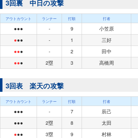
3回裏 中日の攻撃
アウトカウント
ランナー
打順
打者
●●●
-
9
小笠原
●
●●
-
1
三好
●●
●
-
2
田中
●●
●
2塁
3
高橋周
3回表 楽天の攻撃
アウトカウント
ランナー
打順
打者
●●●
-
7
辰己
●●●
2塁
8
太田
●
●●
3塁
9
村林