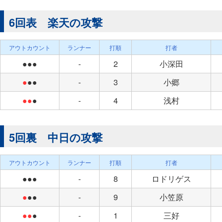
6回表 楽天の攻撃
アウトカウント
ランナー
打順
打者
●●●
-
2
小深田
●
●●
-
3
小郷
●●
●
-
4
浅村
5回裏 中日の攻撃
アウトカウント
ランナー
打順
打者
●●●
-
8
ロドリゲス
●
●●
-
9
小笠原
●●
●
-
1
三好