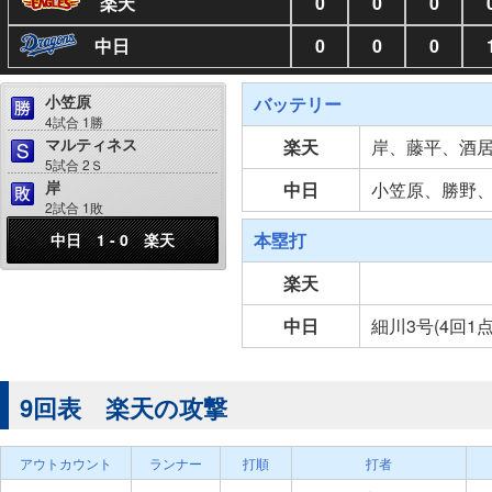
楽天
0
0
0
中日
0
0
0
小笠原
バッテリー
4試合 1勝
マルティネス
楽天
岸、藤平、酒
5試合 2Ｓ
岸
中日
小笠原、勝野
2試合 1敗
本塁打
中日 1 - 0 楽天
楽天
中日
細川3号(4回1点
9回表 楽天の攻撃
アウトカウント
ランナー
打順
打者