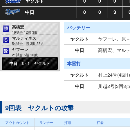
ヤクルト
0
0
0
中日
0
0
3
高橋宏
バッテリー
19試合 12勝 3敗
マルティネス
ヤクルト
ヤフーレ、原
54試合 1勝 3敗 38Ｓ
ヤフーレ
中日
高橋宏、マル
21試合 5勝 10敗
本塁打
中日 3 - 1 ヤクルト
ヤクルト
村上24号(4回
中日
川越2号(3回3
9回表 ヤクルトの攻撃
アウトカウント
ランナー
打順
打者