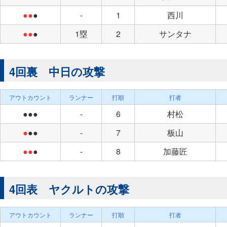
●●
●
-
1
西川
●●
●
1塁
2
サンタナ
4回裏 中日の攻撃
アウトカウント
ランナー
打順
打者
●●●
-
6
村松
●
●●
-
7
板山
●●
●
-
8
加藤匠
4回表 ヤクルトの攻撃
アウトカウント
ランナー
打順
打者