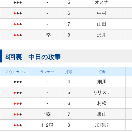
●●●
-
5
オスナ
●
●●
-
6
中村
●●
●
-
7
山田
●●
●
1塁
8
沢井
8回裏 中日の攻撃
アウトカウント
ランナー
打順
打者
●●●
-
4
細川
●
●●
-
5
カリステ
●●
●
-
6
村松
●●
●
1塁
7
板山
●●
●
1･2塁
8
加藤匠