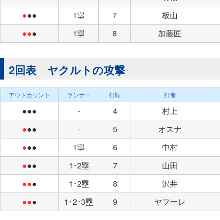
●
●●
1塁
7
板山
●●
●
1塁
8
加藤匠
2回表 ヤクルトの攻撃
アウトカウント
ランナー
打順
打者
●●●
-
4
村上
●
●●
-
5
オスナ
●
●●
1塁
6
中村
●
●●
1･2塁
7
山田
●●
●
1･2塁
8
沢井
●●
●
1･2･3塁
9
ヤフーレ