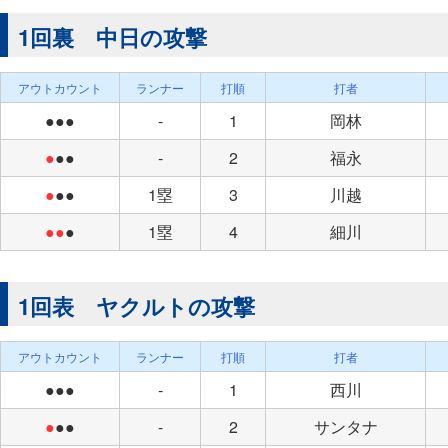
1回裏 中日の攻撃
アウトカウント
ランナー
打順
打者
●●●
-
1
岡林
●
●●
-
2
福永
●
●●
1塁
3
川越
●●
●
1塁
4
細川
1回表 ヤクルトの攻撃
アウトカウント
ランナー
打順
打者
●●●
-
1
西川
●
●●
-
2
サンタナ