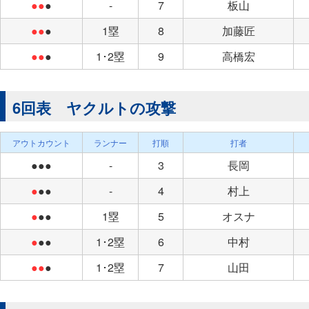
●●
●
-
7
板山
●●
●
1塁
8
加藤匠
●●
●
1･2塁
9
高橋宏
6回表 ヤクルトの攻撃
アウトカウント
ランナー
打順
打者
●●●
-
3
長岡
●
●●
-
4
村上
●
●●
1塁
5
オスナ
●
●●
1･2塁
6
中村
●●
●
1･2塁
7
山田