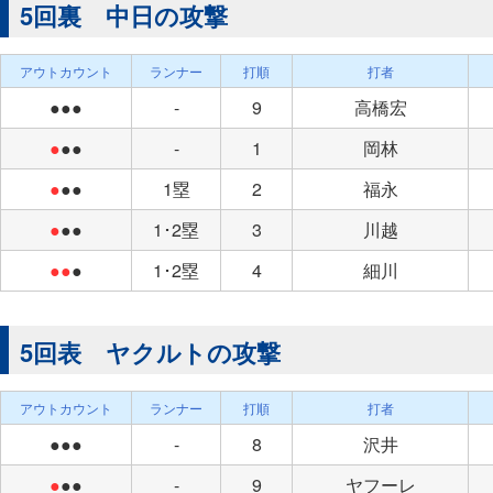
5回裏 中日の攻撃
アウトカウント
ランナー
打順
打者
●●●
-
9
高橋宏
●
●●
-
1
岡林
●
●●
1塁
2
福永
●
●●
1･2塁
3
川越
●●
●
1･2塁
4
細川
5回表 ヤクルトの攻撃
アウトカウント
ランナー
打順
打者
●●●
-
8
沢井
●
●●
-
9
ヤフーレ