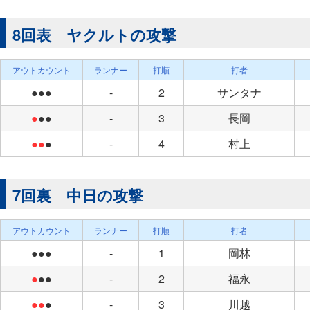
8回表 ヤクルトの攻撃
アウトカウント
ランナー
打順
打者
●●●
-
2
サンタナ
●
●●
-
3
長岡
●●
●
-
4
村上
7回裏 中日の攻撃
アウトカウント
ランナー
打順
打者
●●●
-
1
岡林
●
●●
-
2
福永
●●
●
-
3
川越