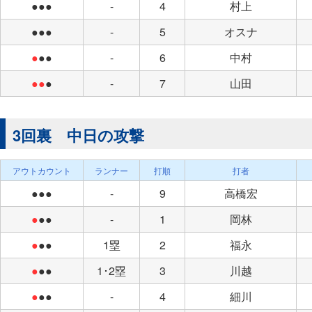
●●●
-
4
村上
●●●
-
5
オスナ
●
●●
-
6
中村
●●
●
-
7
山田
3回裏 中日の攻撃
アウトカウント
ランナー
打順
打者
●●●
-
9
高橋宏
●
●●
-
1
岡林
●
●●
1塁
2
福永
●
●●
1･2塁
3
川越
●
●●
-
4
細川