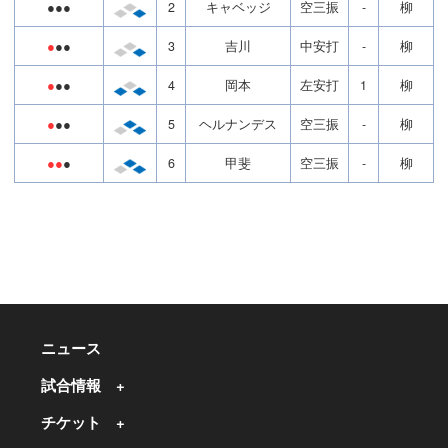
●●●
2
キャベッジ
空三振
-
柳
●
●●
3
吉川
中安打
-
柳
●
●●
4
岡本
左安打
1
柳
●
●●
5
ヘルナンデス
空三振
-
柳
●●
●
6
甲斐
空三振
-
柳
ニュース
試合情報
チケット