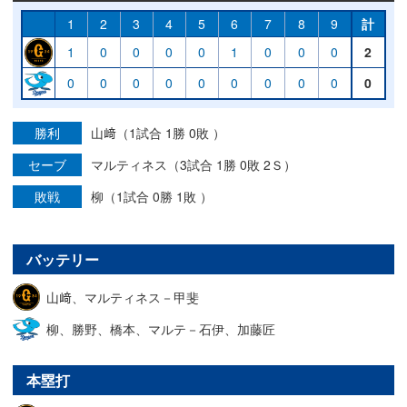
1
2
3
4
5
6
7
8
9
計
1
0
0
0
0
1
0
0
0
2
0
0
0
0
0
0
0
0
0
0
勝利
山﨑（1試合 1勝 0敗 ）
セーブ
マルティネス（3試合 1勝 0敗 2Ｓ）
敗戦
柳（1試合 0勝 1敗 ）
バッテリー
山﨑、マルティネス－甲斐
柳、勝野、橋本、マルテ－石伊、加藤匠
本塁打