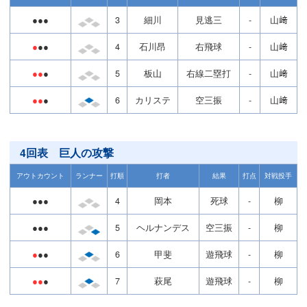
●●●
3
細川
見逃三
-
山﨑
●
●●
4
石川昂
右飛球
-
山﨑
●●
●
5
板山
右線二塁打
-
山﨑
●●
●
6
カリステ
空三振
-
山﨑
4回表 巨人の攻撃
アウトカウント
ランナー
打順
打者
結果
打点
対戦投手
●●●
4
岡本
死球
-
柳
●●●
5
ヘルナンデス
空三振
-
柳
●
●●
6
甲斐
遊飛球
-
柳
●●
●
7
萩尾
遊飛球
-
柳