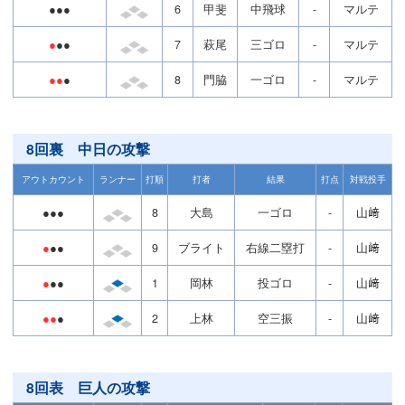
●●●
6
甲斐
中飛球
-
マルテ
●
●●
7
萩尾
三ゴロ
-
マルテ
●●
●
8
門脇
一ゴロ
-
マルテ
8回裏 中日の攻撃
アウトカウント
ランナー
打順
打者
結果
打点
対戦投手
●●●
8
大島
一ゴロ
-
山﨑
●
●●
9
ブライト
右線二塁打
-
山﨑
●
●●
1
岡林
投ゴロ
-
山﨑
●●
●
2
上林
空三振
-
山﨑
8回表 巨人の攻撃