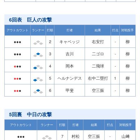
6回表 巨人の攻撃
アウトカウント
ランナー
打順
打者
結果
打点
対戦投手
●●●
2
キャベッジ
右安打
-
柳
●●●
3
吉川
二ゴロ
-
柳
●
●●
4
岡本
二飛球
-
柳
●●
●
5
ヘルナンデス
右中二塁打
1
柳
●●
●
6
甲斐
空三振
-
柳
5回裏 中日の攻撃
アウトカウント
ランナー
打順
打者
結果
打点
対戦投手
●●●
7
村松
空三振
-
山﨑