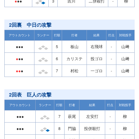
●
●●
3
吉川
二併殺打
-
柳
2回裏 中日の攻撃
アウトカウント
ランナー
打順
打者
結果
打点
対戦投手
●●●
5
板山
右飛球
-
山﨑
●
●●
6
カリステ
投ゴロ
-
山﨑
●●
●
7
村松
一ゴロ
-
山﨑
2回表 巨人の攻撃
アウトカウント
ランナー
打順
打者
結果
打点
対戦投手
●●●
7
萩尾
左安打
-
柳
●●●
8
門脇
投併殺打
-
柳