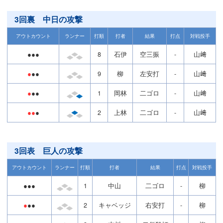
3回裏 中日の攻撃
アウトカウント
ランナー
打順
打者
結果
打点
対戦投手
●●●
8
石伊
空三振
-
山﨑
●
●●
9
柳
左安打
-
山﨑
●
●●
1
岡林
二ゴロ
-
山﨑
●●
●
2
上林
二ゴロ
-
山﨑
3回表 巨人の攻撃
アウトカウント
ランナー
打順
打者
結果
打点
対戦投手
●●●
1
中山
二ゴロ
-
柳
●
●●
2
キャベッジ
右安打
-
柳