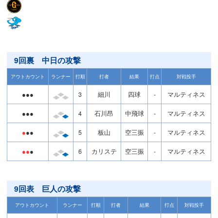
9回裏 中日の攻撃
アウトカウント
ランナー
打順
打者
結果
打点
対戦投手
●●●
3
細川
四球
-
マルティネス
●●●
4
石川昂
中飛球
-
マルティネス
●
●●
5
板山
空三振
-
マルティネス
●●
●
6
カリステ
空三振
-
マルティネス
9回表 巨人の攻撃
アウトカウント
ランナー
打順
打者
結果
打点
対戦投手