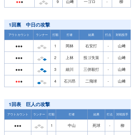
●●
●
9
山﨑
一ゴロ
-
柳
1回裏 中日の攻撃
アウトカウント
ランナー
打順
打者
結果
打点
対戦投手
●●●
1
岡林
右安打
-
山﨑
●●●
2
上林
投ゴ失策
-
山﨑
●●●
3
細川
三併殺打
-
山﨑
●●
●
4
石川昂
二飛球
-
山﨑
1回表 巨人の攻撃
アウトカウント
ランナー
打順
打者
結果
打点
対戦投手
●●●
1
中山
死球
-
柳