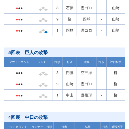
●
●●
8
石伊
遊ゴロ
-
山﨑
●●
●
9
柳
四球
-
山﨑
●●
●
1
岡林
遊ゴロ
-
山﨑
5回表 巨人の攻撃
アウトカウント
ランナー
打順
打者
結果
打点
対戦投手
●●●
8
門脇
空三振
-
柳
●
●●
9
山﨑
遊ゴロ
-
柳
●●
●
1
中山
遊飛球
-
柳
4回裏 中日の攻撃
アウトカウント
ランナー
打順
打者
結果
打点
対戦投手