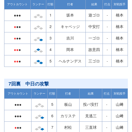
アウトカウント
ランナー
打順
打者
結果
打点
対戦投手
●●●
1
坂本
遊ゴロ
-
橋本
●
●●
2
キャベッジ
中安打
-
橋本
●
●●
3
吉川
一ゴロ
-
橋本
●●
●
4
岡本
故意四
-
橋本
●●
●
5
ヘルナンデス
三ゴロ
-
橋本
7回裏 中日の攻撃
アウトカウント
ランナー
打順
打者
結果
打点
対戦投手
●●●
5
板山
投バ安打
-
山﨑
●●●
6
カリステ
見逃三
-
山﨑
●
●●
7
村松
三直球
-
山﨑