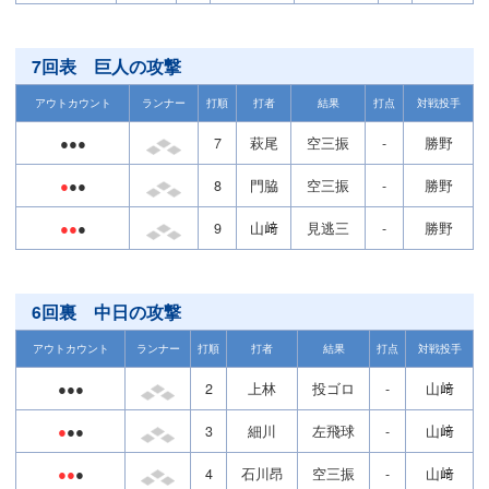
7回表 巨人の攻撃
アウトカウント
ランナー
打順
打者
結果
打点
対戦投手
●●●
7
萩尾
空三振
-
勝野
●
●●
8
門脇
空三振
-
勝野
●●
●
9
山﨑
見逃三
-
勝野
6回裏 中日の攻撃
アウトカウント
ランナー
打順
打者
結果
打点
対戦投手
●●●
2
上林
投ゴロ
-
山﨑
●
●●
3
細川
左飛球
-
山﨑
●●
●
4
石川昂
空三振
-
山﨑