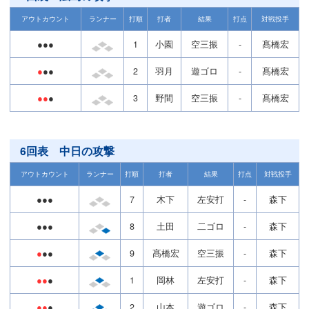
アウトカウント
ランナー
打順
打者
結果
打点
対戦投手
●●●
1
小園
空三振
-
髙橋宏
●
●●
2
羽月
遊ゴロ
-
髙橋宏
●●
●
3
野間
空三振
-
髙橋宏
6回表 中日の攻撃
アウトカウント
ランナー
打順
打者
結果
打点
対戦投手
●●●
7
木下
左安打
-
森下
●●●
8
土田
二ゴロ
-
森下
●
●●
9
髙橋宏
空三振
-
森下
●●
●
1
岡林
左安打
-
森下
●●
●
2
山本
遊ゴロ
-
森下