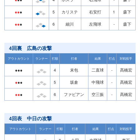
●●
●
5
カリステ
右安打
1
森下
●●
●
6
細川
左飛球
-
森下
4回裏 広島の攻撃
アウトカウント
ランナー
打順
打者
結果
打点
対戦投手
●●●
4
末包
二直球
-
髙橋宏
●
●●
5
坂倉
中飛球
-
髙橋宏
●●
●
6
ファビアン
空三振
-
髙橋宏
4回表 中日の攻撃
アウトカウント
ランナー
打順
打者
結果
打点
対戦投手