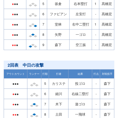
●
●●
5
坂倉
右本塁打
1
髙橋宏
●
●●
6
ファビアン
左安打
-
髙橋宏
●
●●
7
堂林
右中二塁打
1
髙橋宏
●
●●
8
矢野
一ゴロ
-
髙橋宏
●●
●
9
森下
空三振
-
髙橋宏
2回表 中日の攻撃
アウトカウント
ランナー
打順
打者
結果
打点
対戦投手
●●●
5
カリステ
投ゴロ
-
森下
●
●●
6
細川
右線二塁打
-
森下
●
●●
7
木下
遊ゴロ
-
森下
●●
●
8
土田
一飛球
-
森下