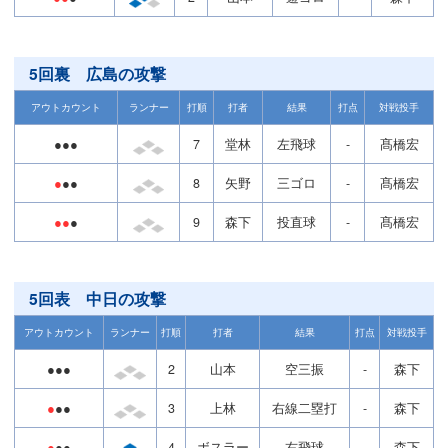
5回裏 広島の攻撃
アウトカウント
ランナー
打順
打者
結果
打点
対戦投手
●●●
7
堂林
左飛球
-
髙橋宏
●
●●
8
矢野
三ゴロ
-
髙橋宏
●●
●
9
森下
投直球
-
髙橋宏
5回表 中日の攻撃
アウトカウント
ランナー
打順
打者
結果
打点
対戦投手
●●●
2
山本
空三振
-
森下
●
●●
3
上林
右線二塁打
-
森下
●
●●
4
ボスラー
右飛球
-
森下