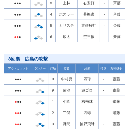
●●●
3
上林
右安打
-
斉藤
●●●
4
ボスラー
暴振逃
-
斉藤
●●●
5
カリステ
遊併殺打
-
斉藤
●●
●
6
駿太
空三振
-
斉藤
8回裏 広島の攻撃
アウトカウント
ランナー
打順
打者
結果
打点
対戦投手
●●●
8
中村奨
四球
-
齋藤
●●●
9
菊池
遊ゴロ
-
齋藤
●
●●
1
小園
右飛球
-
齋藤
●●
●
2
二俣
四球
-
齋藤
●●
●
3
野間
捕邪飛球
-
齋藤