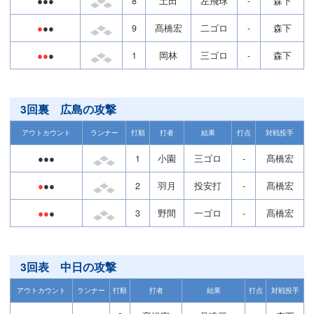
●●●
8
土田
左飛球
-
森下
●
●●
9
髙橋宏
二ゴロ
-
森下
●●
●
1
岡林
三ゴロ
-
森下
3回裏 広島の攻撃
アウトカウント
ランナー
打順
打者
結果
打点
対戦投手
●●●
1
小園
三ゴロ
-
髙橋宏
●
●●
2
羽月
投安打
-
髙橋宏
●●
●
3
野間
一ゴロ
-
髙橋宏
3回表 中日の攻撃
アウトカウント
ランナー
打順
打者
結果
打点
対戦投手