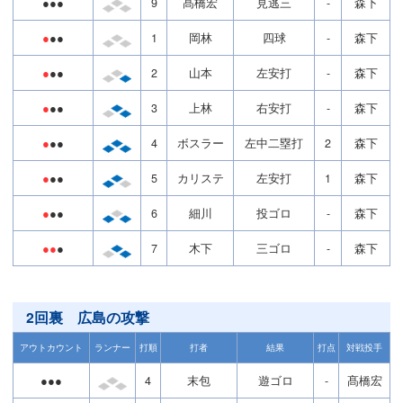
●●●
9
髙橋宏
見逃三
-
森下
●
●●
1
岡林
四球
-
森下
●
●●
2
山本
左安打
-
森下
●
●●
3
上林
右安打
-
森下
●
●●
4
ボスラー
左中二塁打
2
森下
●
●●
5
カリステ
左安打
1
森下
●
●●
6
細川
投ゴロ
-
森下
●●
●
7
木下
三ゴロ
-
森下
2回裏 広島の攻撃
アウトカウント
ランナー
打順
打者
結果
打点
対戦投手
●●●
4
末包
遊ゴロ
-
髙橋宏