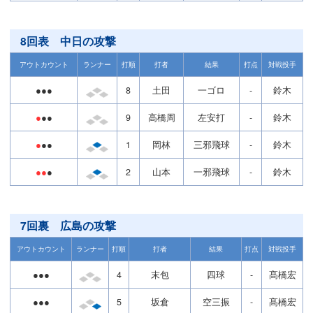
8回表 中日の攻撃
アウトカウント
ランナー
打順
打者
結果
打点
対戦投手
●●●
8
土田
一ゴロ
-
鈴木
●
●●
9
高橋周
左安打
-
鈴木
●
●●
1
岡林
三邪飛球
-
鈴木
●●
●
2
山本
一邪飛球
-
鈴木
7回裏 広島の攻撃
アウトカウント
ランナー
打順
打者
結果
打点
対戦投手
●●●
4
末包
四球
-
髙橋宏
●●●
5
坂倉
空三振
-
髙橋宏