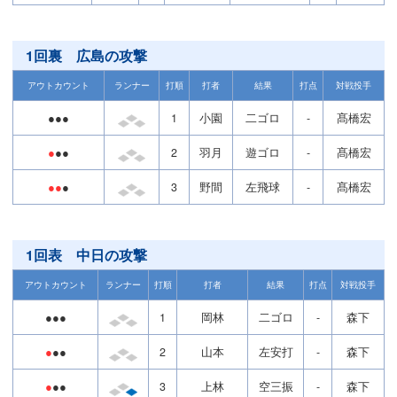
1回裏 広島の攻撃
アウトカウント
ランナー
打順
打者
結果
打点
対戦投手
●●●
1
小園
二ゴロ
-
髙橋宏
●
●●
2
羽月
遊ゴロ
-
髙橋宏
●●
●
3
野間
左飛球
-
髙橋宏
1回表 中日の攻撃
アウトカウント
ランナー
打順
打者
結果
打点
対戦投手
●●●
1
岡林
二ゴロ
-
森下
●
●●
2
山本
左安打
-
森下
●
●●
3
上林
空三振
-
森下