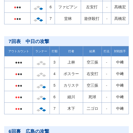
●
●●
6
ファビアン
左安打
-
髙橋宏
●
●●
7
堂林
遊併殺打
-
髙橋宏
7回表 中日の攻撃
アウトカウント
ランナー
打順
打者
結果
打点
対戦投手
●●●
3
上林
空三振
-
中﨑
●
●●
4
ボスラー
右安打
-
中﨑
●
●●
5
カリステ
空三振
-
中﨑
●●
●
6
細川
死球
-
中﨑
●●
●
7
木下
二ゴロ
-
中﨑
6回裏 広島の攻撃