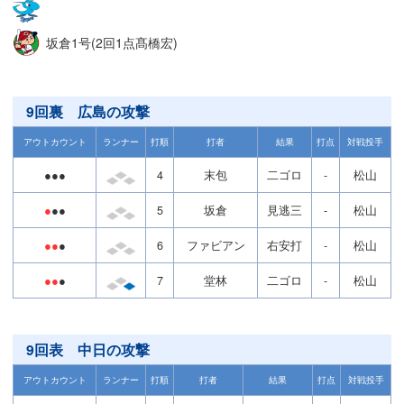
坂倉1号(2回1点髙橋宏)
9回裏 広島の攻撃
アウトカウント
ランナー
打順
打者
結果
打点
対戦投手
●●●
4
末包
二ゴロ
-
松山
●
●●
5
坂倉
見逃三
-
松山
●●
●
6
ファビアン
右安打
-
松山
●●
●
7
堂林
二ゴロ
-
松山
9回表 中日の攻撃
アウトカウント
ランナー
打順
打者
結果
打点
対戦投手