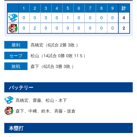
1
2
3
4
5
6
7
8
9
計
0
0
3
0
1
0
0
0
0
4
0
2
0
0
0
0
0
0
0
2
勝利
髙橋宏（6試合 2勝 3敗 ）
セーブ
松山（14試合 0勝 0敗 11Ｓ）
敗戦
森下（6試合 3勝 3敗 ）
バッテリー
髙橋宏、齋藤、松山－木下
森下、中﨑、鈴木、斉藤－坂倉
本塁打