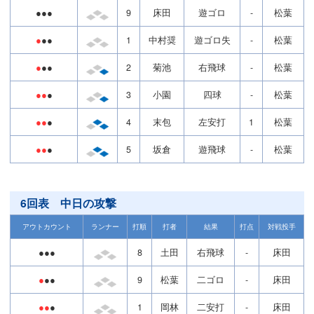
●●●
9
床田
遊ゴロ
-
松葉
●
●●
1
中村奨
遊ゴロ失
-
松葉
●
●●
2
菊池
右飛球
-
松葉
●●
●
3
小園
四球
-
松葉
●●
●
4
末包
左安打
1
松葉
●●
●
5
坂倉
遊飛球
-
松葉
6回表 中日の攻撃
アウトカウント
ランナー
打順
打者
結果
打点
対戦投手
●●●
8
土田
右飛球
-
床田
●
●●
9
松葉
二ゴロ
-
床田
●●
●
1
岡林
二安打
-
床田