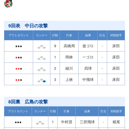
9回表 中日の攻撃
アウトカウント
ランナー
打順
打者
結果
打点
対戦投手
●●●
9
高橋周
遊ゴロ
-
床田
●
●●
1
岡林
一ゴロ
-
床田
●●
●
2
細川
四球
-
床田
●●
●
3
上林
中飛球
-
床田
8回裏 広島の攻撃
アウトカウント
ランナー
打順
打者
結果
打点
対戦投手
●●●
1
中村奨
三邪飛球
-
根尾