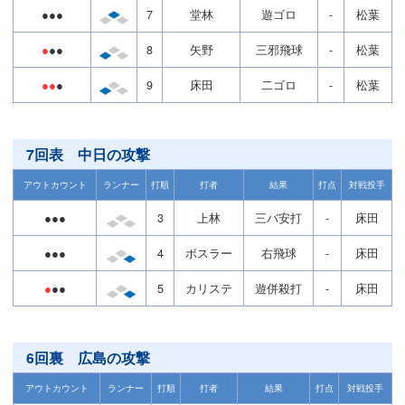
●●●
7
堂林
遊ゴロ
-
松葉
●
●●
8
矢野
三邪飛球
-
松葉
●●
●
9
床田
二ゴロ
-
松葉
7回表 中日の攻撃
アウトカウント
ランナー
打順
打者
結果
打点
対戦投手
●●●
3
上林
三バ安打
-
床田
●●●
4
ボスラー
右飛球
-
床田
●
●●
5
カリステ
遊併殺打
-
床田
6回裏 広島の攻撃
アウトカウント
ランナー
打順
打者
結果
打点
対戦投手