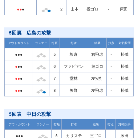
●●
●
2
山本
投ゴロ
-
床田
5回裏 広島の攻撃
アウトカウント
ランナー
打順
打者
結果
打点
対戦投手
●●●
5
坂倉
右飛球
-
松葉
●
●●
6
ファビアン
遊ゴロ
-
松葉
●●
●
7
堂林
左安打
-
松葉
●●
●
8
矢野
左飛球
-
松葉
5回表 中日の攻撃
アウトカウント
ランナー
打順
打者
結果
打点
対戦投手
●●●
5
カリステ
三ゴロ
-
床田