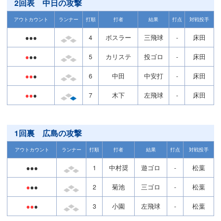
2回表 中日の攻撃
アウトカウント
ランナー
打順
打者
結果
打点
対戦投手
●●●
4
ボスラー
三飛球
-
床田
●
●●
5
カリステ
投ゴロ
-
床田
●●
●
6
中田
中安打
-
床田
●●
●
7
木下
左飛球
-
床田
1回裏 広島の攻撃
アウトカウント
ランナー
打順
打者
結果
打点
対戦投手
●●●
1
中村奨
遊ゴロ
-
松葉
●
●●
2
菊池
三ゴロ
-
松葉
●●
●
3
小園
左飛球
-
松葉