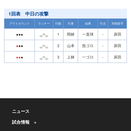
1回表 中日の攻撃
アウトカウント
ランナー
打順
打者
結果
打点
対戦投手
●●●
1
岡林
一直球
-
床田
●
●●
2
山本
投ゴロ
-
床田
●●
●
3
上林
一ゴロ
-
床田
ニュース
試合情報