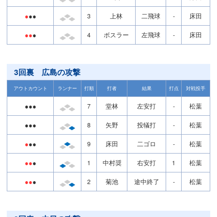
●
●●
3
上林
二飛球
-
床田
●●
●
4
ボスラー
左飛球
-
床田
3回裏 広島の攻撃
アウトカウント
ランナー
打順
打者
結果
打点
対戦投手
●●●
7
堂林
左安打
-
松葉
●●●
8
矢野
投犠打
-
松葉
●
●●
9
床田
二ゴロ
-
松葉
●●
●
1
中村奨
右安打
1
松葉
●●
●
2
菊池
途中終了
-
松葉