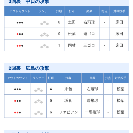
3回表 中日の攻撃
アウトカウント
ランナー
打順
打者
結果
打点
対戦投手
●●●
8
土田
右飛球
-
床田
●
●●
9
松葉
遊ゴロ
-
床田
●●
●
1
岡林
三ゴロ
-
床田
2回裏 広島の攻撃
アウトカウント
ランナー
打順
打者
結果
打点
対戦投手
●●●
4
末包
右飛球
-
松葉
●
●●
5
坂倉
遊飛球
-
松葉
●●
●
6
ファビアン
一邪飛球
-
松葉