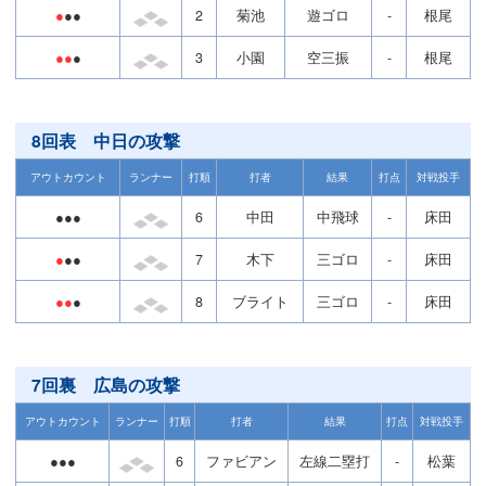
●
●●
2
菊池
遊ゴロ
-
根尾
●●
●
3
小園
空三振
-
根尾
8回表 中日の攻撃
アウトカウント
ランナー
打順
打者
結果
打点
対戦投手
●●●
6
中田
中飛球
-
床田
●
●●
7
木下
三ゴロ
-
床田
●●
●
8
ブライト
三ゴロ
-
床田
7回裏 広島の攻撃
アウトカウント
ランナー
打順
打者
結果
打点
対戦投手
●●●
6
ファビアン
左線二塁打
-
松葉