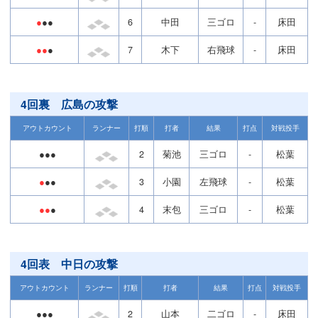
●
●●
6
中田
三ゴロ
-
床田
●●
●
7
木下
右飛球
-
床田
4回裏 広島の攻撃
アウトカウント
ランナー
打順
打者
結果
打点
対戦投手
●●●
2
菊池
三ゴロ
-
松葉
●
●●
3
小園
左飛球
-
松葉
●●
●
4
末包
三ゴロ
-
松葉
4回表 中日の攻撃
アウトカウント
ランナー
打順
打者
結果
打点
対戦投手
●●●
2
山本
二ゴロ
-
床田