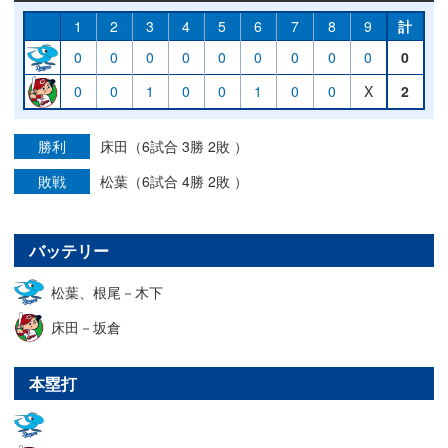
1
2
3
4
5
6
7
8
9
計
0
0
0
0
0
0
0
0
0
0
0
0
1
0
0
1
0
0
X
2
勝利
床田（6試合 3勝 2敗 ）
敗戦
松葉（6試合 4勝 2敗 ）
バッテリー
松葉、根尾－木下
床田－坂倉
本塁打