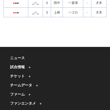
●
●●
2
田中
一直球
-
才木
●●
●
3
上林
一ゴロ
-
才木
ニュース
試合情報
チケット
チームデータ
ファーム
ファンエンタメ