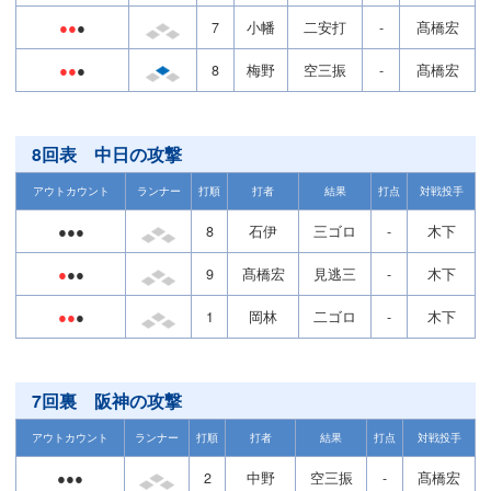
●●
●
7
小幡
二安打
-
髙橋宏
●●
●
8
梅野
空三振
-
髙橋宏
8回表 中日の攻撃
アウトカウント
ランナー
打順
打者
結果
打点
対戦投手
●●●
8
石伊
三ゴロ
-
木下
●
●●
9
髙橋宏
見逃三
-
木下
●●
●
1
岡林
二ゴロ
-
木下
7回裏 阪神の攻撃
アウトカウント
ランナー
打順
打者
結果
打点
対戦投手
●●●
2
中野
空三振
-
髙橋宏