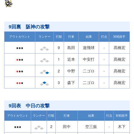
9回裏 阪神の攻撃
アウトカウント
ランナー
打順
打者
結果
打点
対戦投手
●●●
9
島田
遊飛球
-
髙橋宏
●
●●
1
近本
中安打
-
髙橋宏
●
●●
2
中野
二ゴロ
-
髙橋宏
●●
●
3
森下
二ゴロ
-
髙橋宏
9回表 中日の攻撃
アウトカウント
ランナー
打順
打者
結果
打点
対戦投手
●●●
2
田中
空三振
-
木下