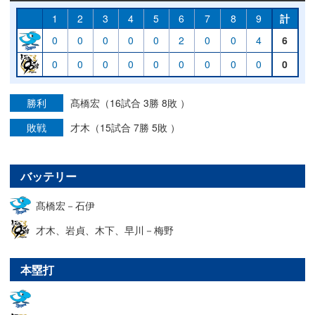
1
2
3
4
5
6
7
8
9
計
0
0
0
0
0
2
0
0
4
6
0
0
0
0
0
0
0
0
0
0
勝利
髙橋宏（16試合 3勝 8敗 ）
敗戦
才木（15試合 7勝 5敗 ）
バッテリー
髙橋宏－石伊
才木、岩貞、木下、早川－梅野
本塁打