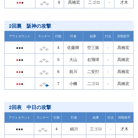
●●
●
9
髙橋宏
二ゴロ
-
才木
2回裏 阪神の攻撃
アウトカウント
ランナー
打順
打者
結果
打点
対戦投手
●●●
4
佐藤輝
空三振
-
髙橋宏
●
●●
5
大山
右飛球
-
髙橋宏
●●
●
6
前川
二安打
-
髙橋宏
●●
●
7
小幡
二ゴロ
-
髙橋宏
2回表 中日の攻撃
アウトカウント
ランナー
打順
打者
結果
打点
対戦投手
●●●
4
細川
三ゴロ
-
才木