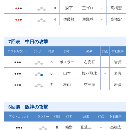
●
●●
3
森下
三ゴロ
-
髙橋宏
●●
●
4
佐藤輝
遊飛球
-
髙橋宏
7回表 中日の攻撃
アウトカウント
ランナー
打順
打者
結果
打点
対戦投手
●●●
5
ボスラー
右安打
-
岩貞
●●●
6
山本
投バ飛球
-
岩貞
●●
●
7
板山
空三振
-
岩貞
6回裏 阪神の攻撃
アウトカウント
ランナー
打順
打者
結果
打点
対戦投手
●●●
8
梅野
見逃三
-
髙橋宏