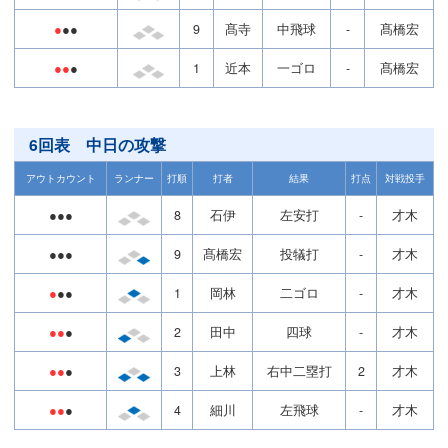
●
●●
9
髙寺
中飛球
-
髙橋宏
●●
●
1
近本
一ゴロ
-
髙橋宏
6回表 中日の攻撃
アウトカウント
ランナー
打順
打者
結果
打点
対戦投手
●●●
8
石伊
左安打
-
才木
●●●
9
髙橋宏
投犠打
-
才木
●
●●
1
岡林
二ゴロ
-
才木
●●
●
2
田中
四球
-
才木
●●
●
3
上林
右中二塁打
2
才木
●●
●
4
細川
左飛球
-
才木