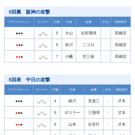
5回裏 阪神の攻撃
アウトカウント
ランナー
打順
打者
結果
打点
対戦投手
●●●
5
大山
右邪飛球
-
髙橋宏
●
●●
6
前川
二ゴロ
-
髙橋宏
●●
●
7
小幡
空三振
-
髙橋宏
5回表 中日の攻撃
アウトカウント
ランナー
打順
打者
結果
打点
対戦投手
●●●
4
細川
見逃三
-
才木
●
●●
5
ボスラー
三飛球
-
才木
●●
●
6
山本
右安打
-
才木