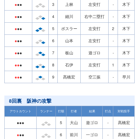
●
●●
3
上林
左安打
-
木下
●
●●
4
細川
右中二塁打
-
木下
●
●●
5
ボスラー
左安打
2
木下
●
●●
6
山本
左安打
-
木下
●
●●
7
板山
遊ゴロ
-
木下
●●
●
8
石伊
左安打
1
木下
●●
●
9
髙橋宏
空三振
-
早川
8回裏 阪神の攻撃
アウトカウント
ランナー
打順
打者
結果
打点
対戦投手
●●●
5
大山
遊ゴロ
-
髙橋宏
●
●●
6
前川
一ゴロ
-
髙橋宏