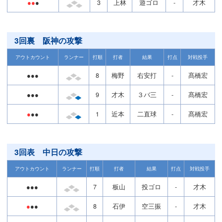
●●
●
3
上林
遊ゴロ
-
才木
3回裏 阪神の攻撃
アウトカウント
ランナー
打順
打者
結果
打点
対戦投手
●●●
8
梅野
右安打
-
髙橋宏
●●●
9
才木
３バ三
-
髙橋宏
●
●●
1
近本
二直球
-
髙橋宏
3回表 中日の攻撃
アウトカウント
ランナー
打順
打者
結果
打点
対戦投手
●●●
7
板山
投ゴロ
-
才木
●
●●
8
石伊
空三振
-
才木