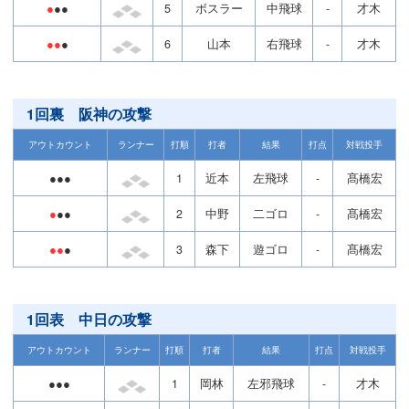
●
●●
5
ボスラー
中飛球
-
才木
●●
●
6
山本
右飛球
-
才木
1回裏 阪神の攻撃
アウトカウント
ランナー
打順
打者
結果
打点
対戦投手
●●●
1
近本
左飛球
-
髙橋宏
●
●●
2
中野
二ゴロ
-
髙橋宏
●●
●
3
森下
遊ゴロ
-
髙橋宏
1回表 中日の攻撃
アウトカウント
ランナー
打順
打者
結果
打点
対戦投手
●●●
1
岡林
左邪飛球
-
才木