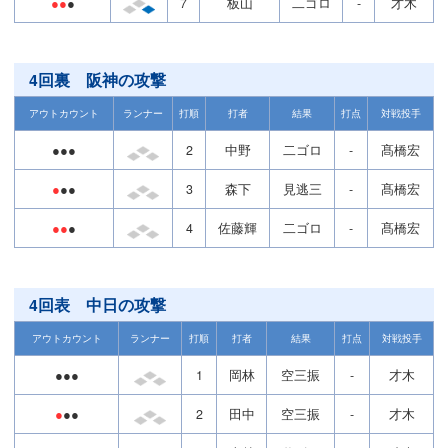
●●
●
7
板山
二ゴロ
-
才木
4回裏 阪神の攻撃
アウトカウント
ランナー
打順
打者
結果
打点
対戦投手
●●●
2
中野
二ゴロ
-
髙橋宏
●
●●
3
森下
見逃三
-
髙橋宏
●●
●
4
佐藤輝
二ゴロ
-
髙橋宏
4回表 中日の攻撃
アウトカウント
ランナー
打順
打者
結果
打点
対戦投手
●●●
1
岡林
空三振
-
才木
●
●●
2
田中
空三振
-
才木